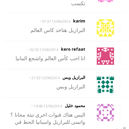
تكسب
-
karim
15/06/2014 07:37
البرازيل هتاخد كاس العالم
-
kero refaat
13/06/2014 02:30
انا احب كأس العالم واشجع المانيا
-
البرازيل وبس
12/06/2014 21:50
البرازيل وبس
-
محمود خليل
12/06/2014 19:48
اليس هناك قنوات اخري تبثة مجانا ؟
واتمنى للبرازيل واسبانيا الحظ في
الفوز