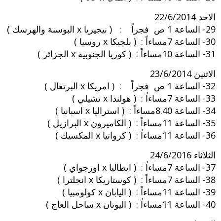
الاحد 22/6/2014
29- الساعة 1 ص فجراً : ( نيجيريا x البوسنة والهرسك )
30- الساعة 7مساءاً : ( بلجيكا x روسيا )
31- الساعة 10مساءاً : ( كوريا الجنوبية x الجزائر )
الاثنين 23/6/2014
32- الساعة 1 ص فجراً : ( امريكا x البرتغال )
33- الساعة 7مساءاً : ( هولندا x تشيلي )
34- الساعة 8.40مساءاً : ( استراليا x اسبانيا )
35- الساعة 11مساءاً : ( الكاميرون x البرازيل )
36- الساعة 11مساءاً : ( كرواتيا x المكسيك )
الثلاثاء 24/6/2016
37- الساعة 7مساءاً : ( ايطاليا x اورجواي )
38- الساعة 7مساءاً : ( كوستاريكا x انجلترا )
39- الساعة 11مساءاً : ( اليابان x كولومبيا )
40- الساعة 11مساءاً : ( اليونان x ساحل العاج )