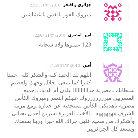
-
جزائري و افتخر
31/01/2010 22:25
مبروك الفوز بالغش يا غشاشين
-
امير المصرى
31/01/2010 22:07
123 عملوها ولاد شحاتة
-
أمين
31/01/2010 21:53
اللهم لك الحمد كله والشكر كله ..حمدا
كثيرا كما ينبغى لجلال وجهك ولعظيم
سلطانك ..مصرية جداااااااااا .بلدى أم الدنيا…..جميع
المصريين مبررررررروك عليكم النصر ومبروك الكأس
مصرية بأهديكى الكأس تستحقيه عن جدارة..ومع مرتبة
الشرف.هههههههه ..الأخت العزيزة نسرين أجمل تحياتى
وأشكرك من صميم قلبى جزاك الله خيرا وربنا يسعدك
ويسعد كل الجزائريين