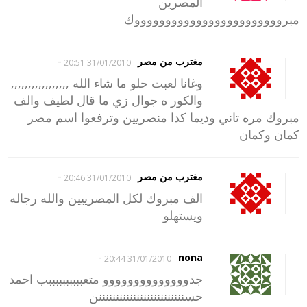
المصرين
مبرووووووووووووووووووووووووك
-
مغترب من مصر
31/01/2010 20:51
وغانا لعبت حلو ما شاء الله ,,,,,,,,,,,,,,,,,
والكور ه جوال زي ما قال لطيف والف
مبروك مره تاني وديما كدا منصريين وترفعوا اسم مصر
كمان وكمان
-
مغترب من مصر
31/01/2010 20:46
الف مبروك لكل المصرييين والله رجاله
ويستهلو
-
nona
31/01/2010 20:44
جدوووووووووووووو متعببببببببببب احمد
حسنننننننننننننننننننننننننن