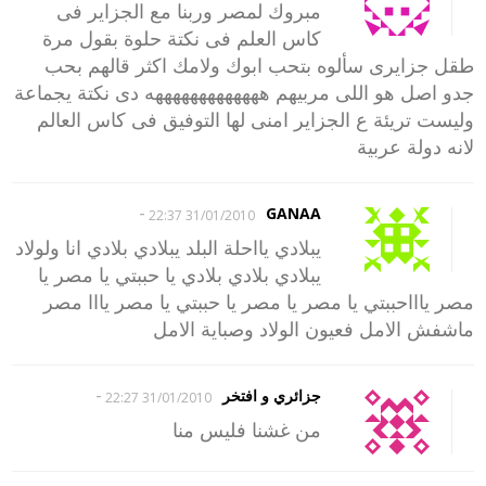
مبروك لمصر وربنا مع الجزاير فى
كاس العلم فى نكتة حلوة بقول مرة
طقل جزايرى سألوه بتحب ابوك ولامك اكثر قالهم بحب
جدو اصل هو اللى مربيهم هههههههههههههه دى نكتة يجماعة
وليست تريئة ع الجزاير امنى لها التوفيق فى كاس العالم
لانه دولة عربية
-
GANAA
31/01/2010 22:37
يبلادي يااحلة البلد يبلادي بلادي انا ولولاد
يبلادي بلادي بلادي يا حببتي يا مصر يا
مصر ياااحببتي يا مصر يا مصر يا حببتي يا مصر يااا مصر
ماشفش الامل فعيون الولاد وصباية الامل
-
جزائري و افتخر
31/01/2010 22:27
من غشنا فليس منا