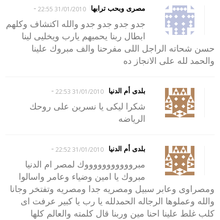
-
مصرى وبحب ترابها
31/01/2010 22:55
جدو جدو جدو جدو والله اكتشاف وكلهم
ابطال ربنا يحميهم يارب ويخليى لينا
حسن شحاته الراجل اللى مفرحنا والف مبروك علينا
والحمد لله على الانجاز ده
-
بلدى أم الدنيا
31/01/2010 22:53
شكرا ليكى يا نسرين على روحك
الرياضه
-
بلدى أم الدنيا
31/01/2010 22:52
مبروووووووووووك لمصر ام الدنيا
مبروك يا امين وضياء وعامر واسالوا
ومصراوى وعابر سبيل ومصريه جدا ومصريه وتفتخر وجانا
والله وعملوها الرجاله الحمدلله يا رب يا كبير عرفت اى
كلب غلط علينا احنا مين وربنا قال كلمته والعالم كلها