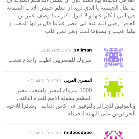
لم نقل الجنسية يا الدي تريد ان تعلم حليش الادب الشماتة
هي التي اتكلم عنها و لا اقول اكثر مما وصف عمر بن
العاص رضي الله عنه في مصر عندما قال ترابها الذهب و
نيلها عجب و نساؤها لعب وهي لمن غلب
-
soliman
31/01/2010 22:49
مبروك للمصريين اطيب واجدع شعب
-
المصرى العربى
31/01/2010 22:44
1000 مبروك لمصر ولشعب مصر
العظيم بطولة الامم للمره الثالثه .
وبالتوفيق للجزائر بالتوفيق فى كاس العالم . وشكرا للاخوه
الجزائريين على التهنئه الجميله .
-
midooooooo
31/01/2010 22:42