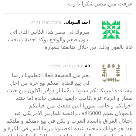
عرفت مين مصر شكرا يا رب
-
احمد السودانى
31/01/2010 22:51
مبروك لى مصر هذا الكاس الذى اتى
بدون طعم والواقع يوكد احقية منتخب
غانا بالفوز وذلك من خلال متابعتنا للمبارة
-
ali
31/01/2010 22:50
نعم هي الحقيقة فعلا اعطيتونا درسا
في بيع قضايا امتكم بيع غزة من اجل
مساعدة امريكا لكم سنويا ب2مليار دولار تاكلون من جثث
صغار و ابرياء غزة .كامب دايفيد ستبقى خالدة اما خنتم
اخوانكم و خاصة سوريا التي دفعت ثمن خيانتكم
بالجولان.بعثتم 5000الاف راقصة للمارينز الامريكي عند
احتلال العراق يااسياد العرب و لكن في بيع دمتكم و ملتكم
هدا هو جوابك يامحمد عبده اعطيتونا درسا ليس في الكرة و
انما في الخيانة بيع الملة دون ان ننسى افلامكم المتدلة ان