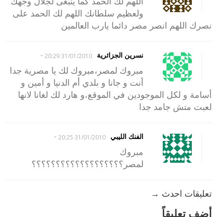
اللهم لك الحمد كما ينبغى لجلال وجهك
ولعظيم سلطانك اللهم لك الحمد على
نصرك اللهم انصر مصر دائما يارب العالمين
-
نسرين الجزائرية
31/01/2010 20:29
مبروك لمصر،مبروك لك يا مصرية جدا
أنت و جانا و بلدي أم الدنيا و أمين و
أسامة و لكل الموجودين في الموقع،و هارد لك لغانا لانها
لعبت متش جامد جدا
-
الفنك الليبي
31/01/2010 20:25
مبروك
لمصر؟؟؟؟؟؟؟؟؟؟؟؟؟؟؟؟؟؟؟
تعليقات احدث →
أضف تعليقاً