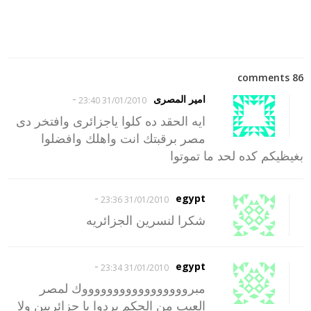
86 comments
-
امير المصرى
31/01/2010 23:40
ايه الحقد ده كلوا ياجزائرى وافتخر دى
مصر برقبتك انت واهلك وافضلوا
بغيظيكم كده لحد ما تموتوا
-
egypt
31/01/2010 23:36
شكرا لنسرين الجزائريه
-
egypt
31/01/2010 23:34
مبروووووووووووووووووك لمصر
العيب من الحكم بردوا يا جزائريين ولا