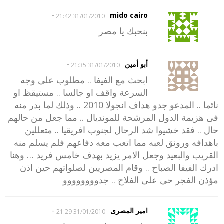
-
mido cairo
31/01/2010 21:42
بنحبك يا مصر
-
أبو أمين
31/01/2010 21:35
ابحث مع الفيفا .. مطلوب على وجه
السرعة واقف او جالسا .. مستيقظ او
نائما .. المدعو جدو هداف انجولا 2010 .. وذلك لما بدر منه
فى هزيمة الدول المرشحة للمونديال .. مما جعل من حالهم
حال .. فقد خشيوا شد الرحال لجنوب افريقيا .. متعللين
باهدافه ورونق لعبه مما اتعب معه دفاعهم فلم يسلم منه
القريب والبعيد وجعل الامر يزيد بهدف خامس فريد … وهنا
ادرك الفيفا الصباح .. وقام المصريين لصلواتهم حين اذن
مؤذن الفجر حى على الفلاح .. جدوووووووو
-
امير المصرى
31/01/2010 21:29