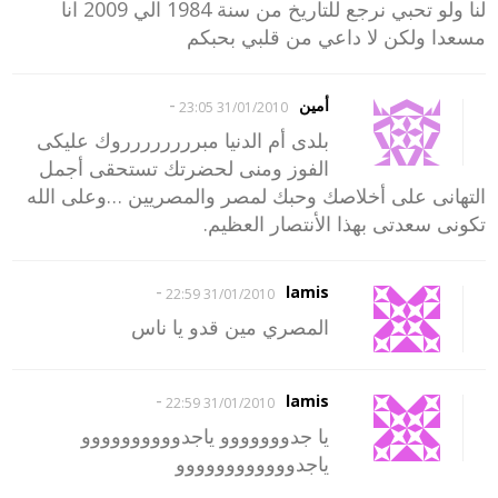
لنا ولو تحبي نرجع للتاريخ من سنة 1984 الي 2009 انا
مسعدا ولكن لا داعي من قلبي بحبكم
-
أمين
31/01/2010 23:05
بلدى أم الدنيا مبرررررررروك عليكى
الفوز ومنى لحضرتك تستحقى أجمل
التهانى على أخلاصك وحبك لمصر والمصريين …وعلى الله
تكونى سعدتى بهذا الأنتصار العظيم.
-
lamis
31/01/2010 22:59
المصري مين قدو يا ناس
-
lamis
31/01/2010 22:59
يا جدووووووو ياجدوووووووووو
ياجدوووووووووووو