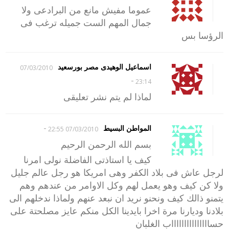
عموما مفيش مانع من البرادعى ولا
جمال المهم الست جميله ترغب فى
الرؤسا بس
اسماعيل الوهيدى مصر بورسعيد
07/03/2010
-
23:14
لماذا لم يتم نشر تعليقى
-
المواطن البسيط
07/03/2010 22:55
بسم الله الرحمن الرحيم
كيف يا استاذتى الفاضلة نولى امرنا
لرجل عاش فى بلاد الكفر وهى امريكا هو رجل عالم جليل
ولا كن كيف وهو يعمل لهم وكل الاوامر من عندهم وهم
يتمنو ذالك كيف ونحنو نريد ان نبعد عنهم ولماذا ندخلهم الى
بلادنا وديارنا مرة اخرا بايدينا الكل منكم عايز مصلحتة على
حساااااااااااااااب الغلبان