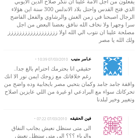
يفعلون من اجل الامة علينا ان نتكر صلاح الدين الايوبي
الذي فتح القدس واحتل بلاد الاندلس 300 سنة اين هؤلاء
الرجال اصبحنا في زمن الغش والرشاوي والفعل الفاضح
سرا وجهرا ولا نخاف الله ننافق بعضنا البعض من اجل
مصلحة علينا ان نتوب الي الله اولا زززززززززززززززززز
ولك الله يا مصر
-
عـامر منيب
07/03/2010 10:39
حقيقي انا بحترمك احترام بالغ جدا..
رغم خلافاتك مع زوجك ايمن نور الا انك
واقفة جامد جامد وكمان بتحبي مصر بايجابية وده واضح من
تحركاتك سواء مع البرادعي او غيرة من اللي عايزين اصلاح
وتغيير وخير لبلدنا
-
فين الحقيقه
07/03/2010 07:22
الى متى سنظل نعيش بجانب النفاق
والرياء ؟؟؟ الى متى سنظل نعيش