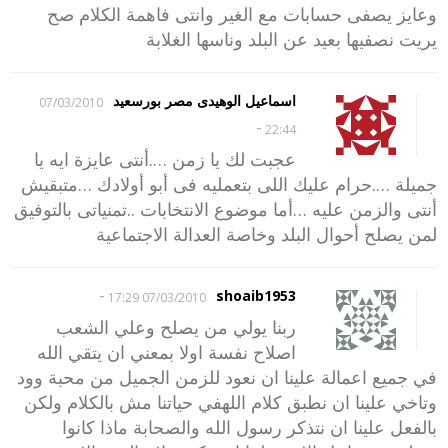
وعايز يصفى حسابات مع الغير وانتى فاهمة الكلام صح
يريت نصفيها بعيد عن البلد وناسها الغلابة
اسماعيل الوهيدى مصر بورسعيد
07/03/2010
-
22:44
عجبت لك يا زمن ….أنتى عايزة ايه يا
جميلة ….حرام عليك اللى بتعمليه فى أبو أولادك …متبقيش
أنتى والزمن عليه …أما موضوع الانتخابات ..تمنياتى بالتوفيق
لمن يصلح أحوال البلد وخاصة العدالة الاجتماعية
-
shoaib1953
07/03/2010 17:29
ربنا يولي من يصلح وعلي الشعب
اصلاح نفسة اولا بمعني ان يتقي الله
في جميع اعمالة علينا ان نعود للزمن الجميل من محبة وود
وتاخي علينا ان نطبق كلام اللهفي حياتنا مش بالكلام ولكن
بالفعل علينا ان نتذكر رسول الله والصحابة ماذا كانوا