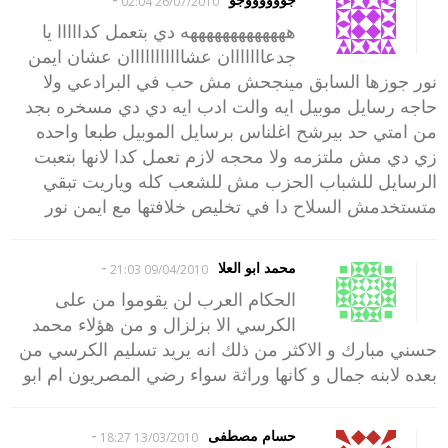
26/07/2010 02:04
هههههههههههههه دي بتعمل كدااااا يا
جدعااااااان عشااااااااااان عشان ايمن
نور جوزها السابق مينجحش مش حب في البرادعي ولا
حاجه رسايل موبيل ايه والت ادب ايه دي دي مسخره بجد
من امتي حد بيرشح اغلناس برسايل الموبيل طبعا واحده
زي دي مش ملتزمه ولا محجه لازم تعمل كدا لانها بتعبت
الرسايل للشباب الحزب مش للشعب كله وياريت تبقي
متستخدمش السلاح دا في تخليص خلافتها مع ايمن نور
-
محمد ابو العلا
09/04/2010 21:03
الحكام العرب لن يقوموا من على
الكرسي الا بزلزال و من هؤلاء محمد
حسني مبارك و الاكثر من ذلك انه يريد تسليم الكرسي من
بعده لابنه جمال و كانها وراثة سواء رضي المصريون ام ابو
-
حسام مصطفى
13/03/2010 18:27