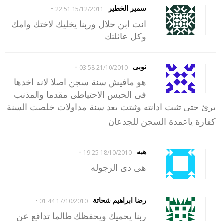
-
سمير الخطير
15/12/2011 22:51
انت ابن حلال وربنا يخليك لاختك وامك
وكل عائلتك
-
نوبى
21/10/2010 03:58
هو مافيش سنة سجن اصلا لانه اخدها
فى الحبس الاحتياطى مقدما والمذنب
برئ حتى تثبت ادانته وثبتت بعد سنة مداولات خلصت السنة
كفارة ياعمدة السجن للجدعان
-
هبه
18/10/2010 19:25
هى دى الرجوله
-
رضا ابراهيم شحاتة
17/10/2010 01:44
ربنا يحميك ويحفظك طالما تدافع عن