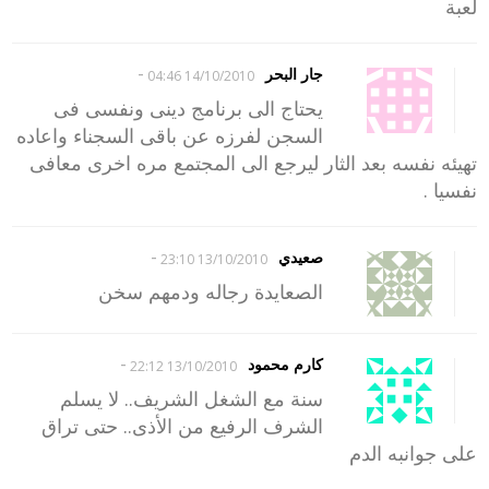
لعبة
-
جار البحر
14/10/2010 04:46
يحتاج الى برنامج دينى ونفسى فى
السجن لفرزه عن باقى السجناء واعاده
تهيئه نفسه بعد الثار ليرجع الى المجتمع مره اخرى معافى
نفسيا .
-
صعيدي
13/10/2010 23:10
الصعايدة رجاله ودمهم سخن
-
كارم محمود
13/10/2010 22:12
سنة مع الشغل الشريف.. لا يسلم
الشرف الرفيع من الأذى.. حتى تراق
على جوانبه الدم