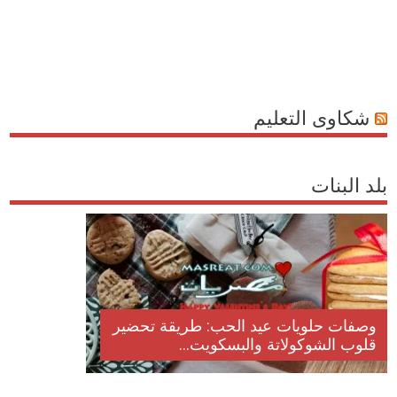
شكاوى التعليم
بلد البنات
وصفات حلويات عيد الحب: طريقة تحضير
قلوب الشوكولاتة والبسكويت...