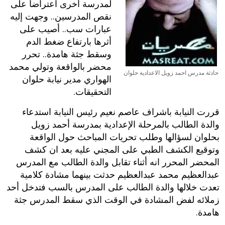
لمدرسة أخرى اعتراضا على
نقص المدرسين.. وجهت إليه
عبارات سب.. أصيب على
أثرها بارتفاع ضغط الدم
وسقط جثة هامدة.. تحرر
محضر بالواقعة وتولي محمد
حادثة مدرس احمد زويل الاعدادية حلوان
الهواري مدير نيابة حلوان
التحقيقات.
قررت النيابة باشراف عاصم نعيم رئيس النيابة استدعاء
والدة الطالب بالمرحلة الإعدادية بمدرسة أحمد زويل
بحلوان لسؤالها وطلب تحريات المباحث حول الواقعة
وتوقيع الكشف الطبي على المجني عليه بعد ان كشف
المحضر المحرر انه أثناء تقابل والدة الطالب مع المدرس
عبدالعظيم محمد عبدالعظيم حدثت بينهما مشادة كلامية
تعدت خلالها والدة الطالب على المدرس بالسب فتدخل أحد
زملائه لفض المشادة في الوقت الذي سقط المدرس جثة
هامدة.