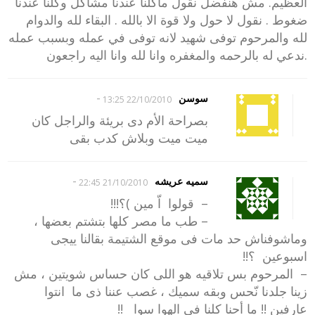
العظيم. مش هنفضل نقول ماكلنا عندنا مشاكل وكلنا عندنا
ضغوط . نقول لا حول ولا قوة الا بالله . البقاء لله والدوام
لله والمرحوم توفى شهيد لانه توفى في عمله وبسبب عمله
.ندعي له بالرحمه والمغفره وانا لله وانا اليه راجعون
-
سوسن
22/10/2010 13:25
بصراحة الأم دى بريئة والراجل كان
ميت ميت وبلاش كدب بقى
-
سميه عريشه
21/10/2010 22:45
– قولوا اّ مين )؟!!!
– طب ما مصر كلها بتشتم بعضها ،
وماشوفناش حد مات فى موقع الشتيمة بقالنا ييجى
اسبوعين ؟!!
– المرحوم بس تلاقيه هو اللى كان حساس شويتين ، مش
زينا جلدنا نّحس وبقه سميك ، غصب عننا ذى ما انتوا
عارفين !! ما أحنا كلنا فى الهوا سوا !!