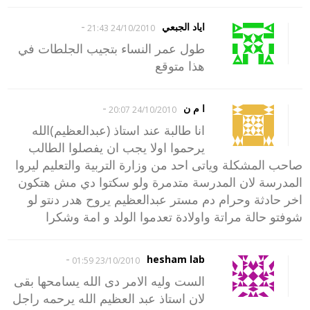
-
اياد الجبعي
24/10/2010 21:43
طول عمر النساء بتجيب الجلطات في
هذا متوقع
-
ا م ن
24/10/2010 20:07
انا طالبة عند استاذ (عبدالعظيم)الله
يرحموا اولا يجب ان يفصلوا الطالب
صاحب المشكلة وياتى احد من وزارة التربية والتعليم ليروا
المدرسة لان المدرسة متدمرة ولو سكتوا دي مش هتكون
اخر حادثة وحرام دم مستر عبدالعظيم يروح هدر دنتو لو
شوفتو حالة مراتة واولادة تعدموا الولد و امة وشكرا
-
hesham lab
23/10/2010 01:59
الست وليه الامر دى الله يسامحها بقى
لان استاذ عبد العظيم الله يرحمه راجل