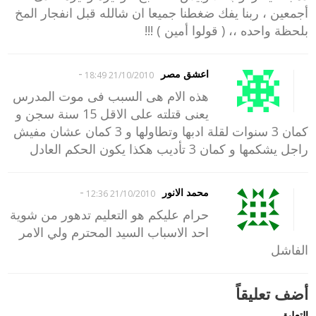
أجمعين ، ربنا يفك ضغطنا جميعا ان شالله قبل انفجار المخ
بلحظة واحده ،، ( قولوا أمين ) !!!
-
اعشق مصر
21/10/2010 18:49
هذه الام هى السبب فى موت المدرس
يعنى قتلته على الاقل 15 سنة سجن و
كمان 3 سنوات لقلة ادبها وتطاولها و 3 كمان عشان مفيش
راجل يشكمها و كمان 3 تأديب هكذا يكون الحكم العادل
-
محمد الانور
21/10/2010 12:36
حرام عليكم هو التعليم تدهور من شوية
احد الاسباب السيد المحترم ولي الامر
الفاشل
أضف تعليقاً
التعليق