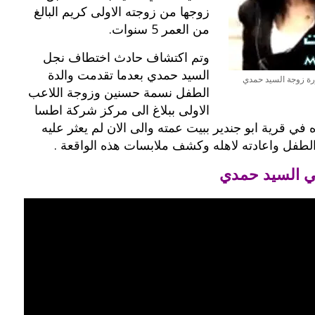
زوجها من زوجته الاولى كريم البالغ
من العمر 5 سنوات.
وتم اكتشاف حادث اختطاف نجل
السيد حمدي بعدما تقدمت والدة
رة زوجة السيد حمدي
الطفل نسمة حسنين وزوجة اللاعب
الاولى ببلاغ الى مركز شركة اطسا
في قرية ابو جندير ببيت عمته والى الان لم يعثر عليه
الطفل واعادته لاهله وكشف ملابسات هذه الواقعة .
هلي السيد حمدي
بوي مع
وصفات أكلات عيد راس السنة الميلادية
والميلاد المجيد الكريسما...