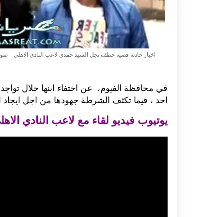
اخبار حادثة قضية خطف نجل السيد حمدي لاعب النادي الاهلي – صو
في محافظة الفيوم، عن اختفاء ابنها خلال تواجده 
احد ، فيما تكثف الشرطة جهودها من اجل ايجاد 
يوتيوب فيديو لقاء مع لاعب النادي الا
اكلات عيد الاضحى 2023 وصفات طبخ
طريقة تحضير حلاوة المولد الن
ر بالصور...
وصفات بالفيديو والصور...