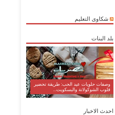
شكاوى التعليم
بلد البنات
وصفات حلويات عيد الحب: طريقة تحضير
قلوب الشوكولاتة والبسكويت...
احدث الاخبار