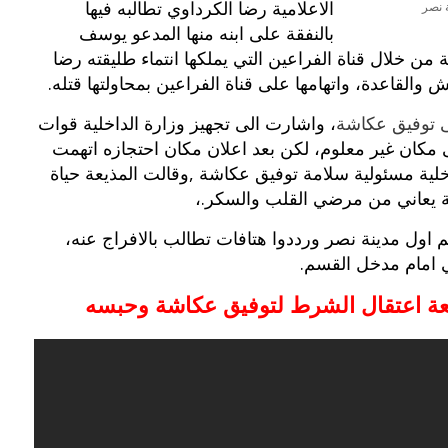
الاعلامية رضا الكرداوي تطالبه فيها
 نصر
بالنفقة على ابنه منها المدعو يوسف
من خلال قناة الفراعين التي يملكها انتماء طليقته رضا
 والقاعدة، واتهامها على قناة الفراعين بمحاولتها قتله.
 توفيق عكاشة
، واشارت الى تجهيز وزارة الداخلية قوات
 مكان غير معلوم، لكن بعد اعلان مكان احتجازه اتهمت
اخلية مسئولية سلامة توفيق عكاشة ,وقالت المذيعة حياة
ة يعاني من مرضي القلب والسكر.،
ول مدينة نصر ورددوا هتافات تطالب بالافراج عنه،
 امام مدخل القسم.
اقعة اعتقال الشرط لتوفيق عكاشة وحبسه