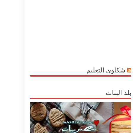
شكاوى التعليم
بلد البنات