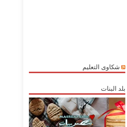
شكاوى التعليم
بلد البنات