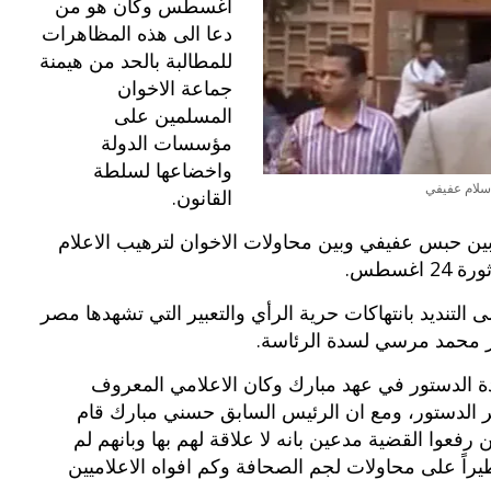
اغسطس
وكان هو من
دعا الى هذه المظاهرات
بوي مع
وصفات أكلات عيد راس السنة الميلادية
للمطالبة بالحد من هيمنة
والميلاد المجيد الكريسما...
جماعة الاخوان
المسلمين على
مؤسسات الدولة
واخضاعها لسلطة
سلام عفيفي
القانون.
اء مظاهرات 24 اغسطس بين حبس عفيفي وبين محاولات الاخوان لترهيب الاعلام
غسطس.
التنديد بانتهاكات حرية الرأي والتعبير التي تشهدها مصر
ر محمد مرسي لسدة الرئاسة.
ة الدستور في عهد مبارك وكان الاعلامي المعروف
لدستور، ومع ان الرئيس السابق حسني مبارك قام
رفعوا القضية مدعين بانه لا علاقة لهم بها وبانهم لم
طيراً على محاولات لجم الصحافة وكم افواه الاعلاميين