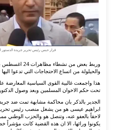
اكلات عيد الاضحى 2023 وصفات طبخ
طريقة تحضير حلاوة المولد الن
ر بالصور...
وصفات بالفيديو والصور...
قرار حبس رئيس تحرير جريدة الدستور ا
وربط بعض من نشط
والحيلولة من اتساع الاحتجاجات التي تدعوا اليها ثورة 24 ا
هذا واجمعت غالبية القوى السياسية المعارضة على 
تحت حكم الاخوان المسلمين وبعد وصول الدكتو
الجدير بالذكر بان محاكمة مشابهة تمت ضد جريد
ابراهيم عيسى هو من يشغل منصب رئيس تحرير ا
لاحقاً بالعفو عنه، وتنصل هو والحزب الوطني ممن 
يكونوا ورائها، الا ان هذه القضية كانت مؤشراً خ