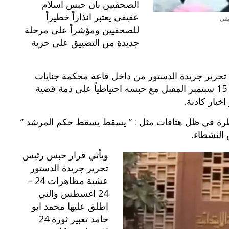
الصحفيين بان حبس اسلام
عفيفي يعتبر انذاراً خطيراً
يفي
للصحفيين ومؤشراً على مرحلة
جديدة من التضييق على حرية
تحرير جريدة الدستور من داخل قاعة محكمة جنايات
جنوب الجيزة بعد تأجيل جلسة المحاكمة الى يوم 15 سبتمبر المقبل مع حبسه احتياطياً على ذمة قضية
بار كاذبة.
طرة في ظل هتافات مثل : ” يسقط يسقط حكم المرشد ”
النشطاء.
ويأتي قرار حبس رئيس
تحرير جريدة الدستور
عشية مظاهرات 24 –
24 اغسطس والتي
اطلق عليها محمد ابو
حامد تعبير
ثورة 24