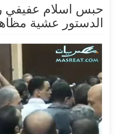
حبس اسلام عفيفي ر
الدستور عشية مظاهرات 24 