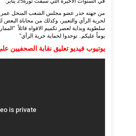
في السنوات الاخيرة التي سبقت ثورة25 يناير.
من جهته حذر عضو مجلس الشعب المنحل عمرو ح
لحرية الرأي والتعبير، وكذلك من محاباة البع
سلطوية وبداية لعصر تكميم الافواه قائلاً “الممار
يوماً عليكم.. توحدوا لحماية حرية الرأي”
يوتيوب فيديو تعليق نقابة الصحفيين ع