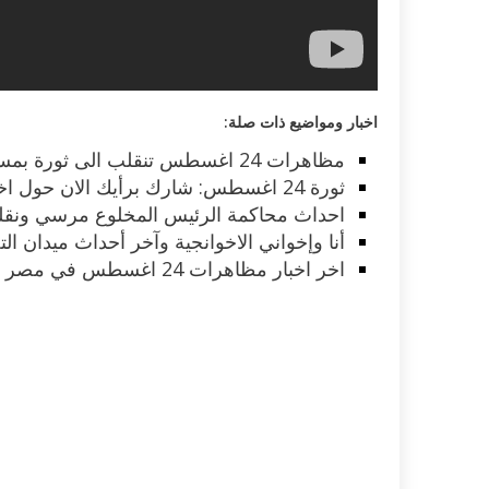
اخبار ومواضيع ذات صلة:
مظاهرات 24 اغسطس تنقلب الى ثورة بمساندة من الاخوان – احداث اليوم
ثورة 24 اغسطس: شارك برأيك الان حول اخر احداث مظاهرات مصر اليوم
احداث محاكمة الرئيس المخلوع مرسي ونقله
أنا وإخواني الاخوانجية وآخر أحداث ميدان التح
اخر اخبار مظاهرات 24 اغسطس في مصر اليوم – اماكن المسيرات الان