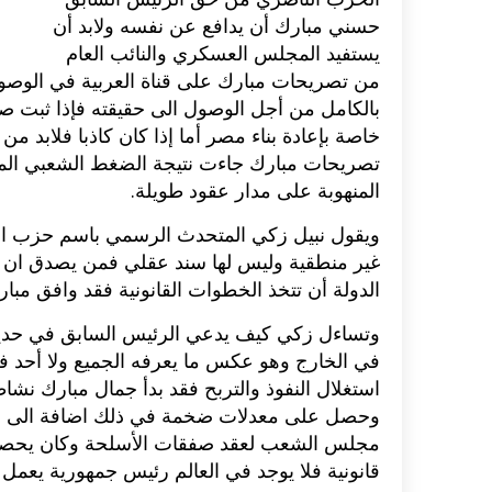
حسني مبارك أن يدافع عن نفسه ولابد أن
يستفيد المجلس العسكري والنائب العام
من تصريحات مبارك على قناة العربية في الوصول
بالكامل من أجل الوصول الى حقيقته فإذا ثبت صح
خاصة بإعادة بناء مصر أما إذا كان كاذبا فلابد 
تصريحات مبارك جاءت نتيجة الضغط الشعبي الم
المنهوبة على مدار عقود طويلة.
ويقول نبيل زكي المتحدث الرسمي باسم حزب ال
غير منطقية وليس لها سند عقلي فمن يصدق ان ا
الدولة أن تتخذ الخطوات القانونية فقد وافق مب
وتساءل زكي كيف يدعي الرئيس السابق في حديثه ل
في الخارج وهو عكس ما يعرفه الجميع ولا أحد ف
استغلال النفوذ والتربح فقد بدأ جمال مبارك نشا
وحصل على معدلات ضخمة في ذلك اضافة الى ا
مجلس الشعب لعقد صفقات الأسلحة وكان يحصل 
قانونية فلا يوجد في العالم رئيس جمهورية يعمل