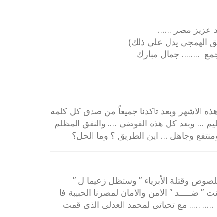
د عزيز مصر ……
اجمع ……… جمال مبارك
23/8 وبعد كل هذه الاشهر وبعد تاكدنا جميعاً من صدق كل كلمه
ظيم … وبعد كل هذه الفوضى …. والنفق المظلم
نتفع وجاهل … اين الطريق ؟ وما الحل؟
لصوص وقتلة الأبرياء ” وستظل زعيما ل ”
 ” ضـــــد ” الامن والامان لمصرنا الحبيبة فا
ا ……….. مع تحياتى لمحمد العدلى الذى قمت