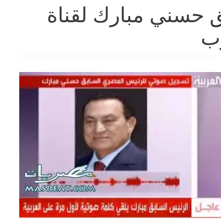
 حسني مبارك لقناة
وب