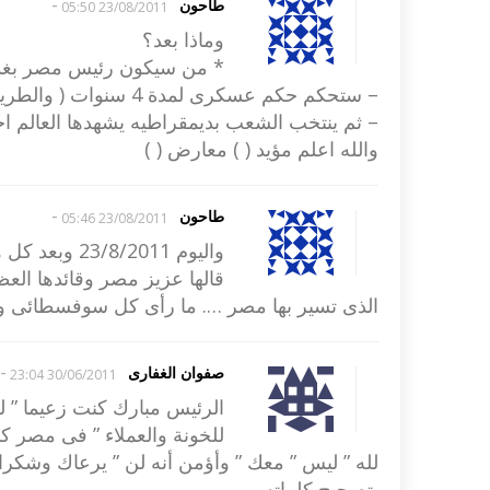
-
طاحون
23/08/2011 05:50
وماذا بعد؟
* من سيكون رئيس مصر بغ
– ستحكم حكم عسكرى لمدة 4 سنوات ( والطريق الهمجى يدل على ذلك)
– ثم ينتخب الشعب بديمقراطيه يشهدها العالم 
والله اعلم مؤيد ( ) معارض ( )
-
طاحون
23/08/2011 05:46
واليوم /2011
قالها عزيز مصر وقائدها الع
الذى تسير بها مصر …. ما رأى كل سوفسطائى وم
-
صفوان الغفارى
30/06/2011 23:04
الرئيس مبارك كنت زعيما ” ل
للخونة والعملاء ” فى مصر كنت
لله ” ليس ” معك ” وأؤمن أنه لن ” يرعاك وشكر
بتصحيح كلماته .