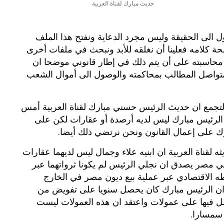
حديث مبارك لقناة العربية
 الى الحقيقة وليس مجرد الدعاية ونفتح هذا الملف
ة كلامه فعلينا أن نغلقه للأبد ونبحث في ملفات أخرى
من محاسبته على أن يتم ذلك في إطار قانوني موضحا ان
تواصل المطالب بمحاكمته والوصول الى أموال الشعب
تجمع ان حديث الرئيس حسني مبارك لقناة العربية أمس
لرئيس مبارك ليس لديه أرصدة أو عقارات لكن على
ارك على إعمال القانون ونحن نرتضي ذلك أيضا.
قناة العربية ان ابنيه علاء وجمال ليس لديهما عقارات
ي مصر يصدق ان نجلي الرئيس لم يكونا ثرواتهما عبر
طه الاقتصادي عبر عملية بيع ديون مصر في الخارج
ن الرئيس مبارك كان يحصل سنويا على تفويض من
فيها على عمولات واعتقد ان هذه العمولات ليست
 سمسارا.