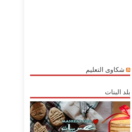
شكاوى التعليم
بلد البنات