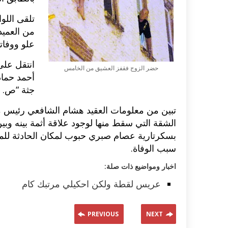
تلقى اللو
من العمي
علو ووفاته
انتقل على
حضر الزوج فقفز العشيق من الخامس
أحمد حماد
جثة “ص. ع. ف” 27 سنة عامل بكاف
تبين من معلومات العقيد هشام الشافعي رئيس مبا
الشقة التي سقط منها لوجود علاقة أثمة بينه وبي
بسكرتارية عصام صبري حبوب لمكان الحادثة للمعا
سبب الوفاة.
اكلات عيد الاضحى 2023 وصفات طبخ
طريقة تحضير حلاوة المولد الن
اخبار ومواضيع ذات صلة:
ر بالصور...
وصفات بالفيديو والصور...
عريس لقطة ولكن احكيلي مرتبك كام
PREVIOUS
NEXT