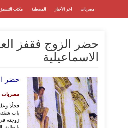
مصريات
آخر الأخبار
المصطبة
مكتب التنسيق
حضر الزوج فقفز ال
الاسماعيلية
حضر ال
مصريات
فجأة وعلى
باب شقته 
زوجته في 
بالطابق ا