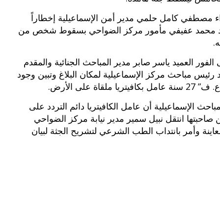
اء مصطفي كامل حلمي مدير أمن الإسماعيلية إخطاراً
د محمد عفيفي مأمور مركز الضواحي بسقوط شخص من
.
 الفور العميد ياسر صابر مدير المباحث الجنائية والمقدم
 رئيس مباحث مركز الإسماعيلية لمكان البلاغ وتبين وجود
يتريا ملقاة على الأرض.
حث الإسماعيلية أن عامل الكافيتريا دائم التردد على
ن صاحبتها انتقل نبيل سمير مدير نيابة مركز الضواحي
ينة وأمر بانتداب الطب الشرعي لتشريح الجثة لبيان
بوي مع
وصفات أكلات عيد راس السنة الميلادية
والميلاد المجيد الكريسما...