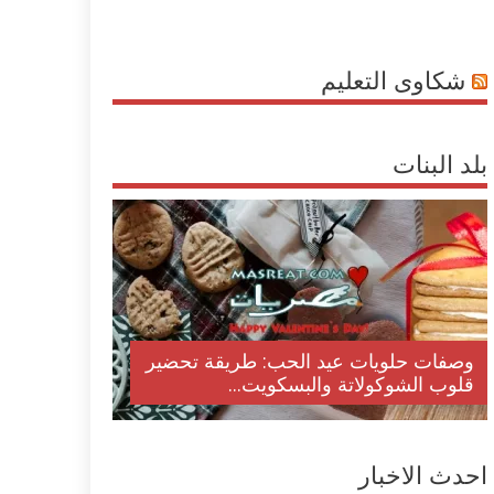
شكاوى التعليم
بلد البنات
وصفات حلويات عيد الحب: طريقة تحضير
قلوب الشوكولاتة والبسكويت...
احدث الاخبار