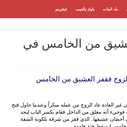
بلد البنات
ياواد يالعيب
عبقرينو
عشيق من الخامس في
زوج فقفز العشيق من الخامس
 غير العادة عاد الزوج من عمله مبكراً وعندما حاول فتح
فوجيء أنه مغلق من الداخل فقام بكسر الباب ليجد
أحضان عشيقها.. الذي قفز من شرفة بلكونة الشقة
لخامس ليسقط جثة هامدة.