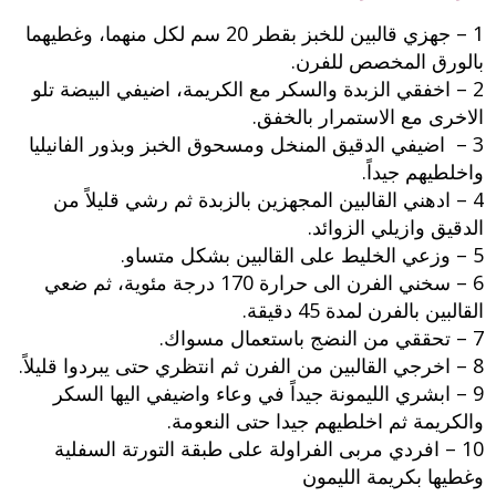
1 – جهزي قالبين للخبز بقطر 20 سم لكل منهما، وغطيهما
بالورق المخصص للفرن.
2 – اخفقي الزبدة والسكر مع الكريمة، اضيفي البيضة تلو
الاخرى مع الاستمرار بالخفق.
3 – اضيفي الدقيق المنخل ومسحوق الخبز وبذور الفانيليا
واخلطيهم جيداً.
4 – ادهني القالبين المجهزين بالزبدة ثم رشي قليلاً من
الدقيق وازيلي الزوائد.
5 – وزعي الخليط على القالبين بشكل متساو.
6 – سخني الفرن الى حرارة 170 درجة مئوية، ثم ضعي
القالبين بالفرن لمدة 45 دقيقة.
7 – تحققي من النضج باستعمال مسواك.
8 – اخرجي القالبين من الفرن ثم انتظري حتى يبردوا قليلاً.
9 – ابشري الليمونة جيداً في وعاء واضيفي اليها السكر
والكريمة ثم اخلطيهم جيدا حتى النعومة.
10 – افردي مربى الفراولة على طبقة التورتة السفلية
وغطيها بكريمة الليمون