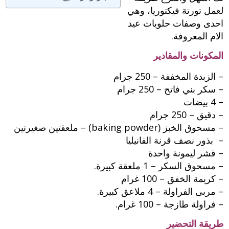
لعمل تورتة فيكتوريا، وهي
احدى وصفات حلويات عيد
الام المعروفة.
المكونات والمقادير
– الزبدة المخففة – 250 جرام
– سكر بني فاتح – 250 جرام
– 4 بيضات
– دقيق – 250 جرام
– مسحوق الخبز (baking powder) – ملعقتين صغيرتين
– بذور نصف قرنة الفانيليا
– قشر ليمونة واحدة
– مسحوق السكر – 1 ملعقة كبيرة.
– كريمة الخفق – 100 غرام
– مربى الفراولة – 4 ملاعق كبيرة.
– فراولة طازجة – 100 غرام.
طريقة التحضير