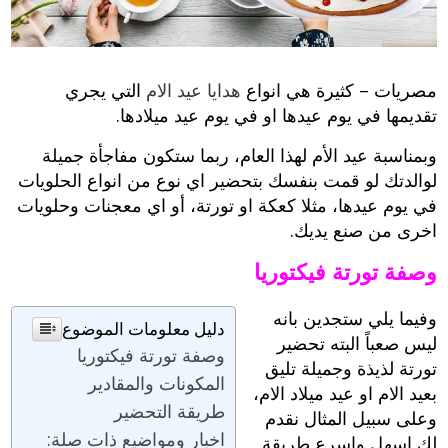
مصريات – كثيرة هي انواع
هدايا عيد الام
التي يجري
تقديمها في يوم عيدها او في يوم عيد ميلادها.
وبمناسبة عيد الأم لهذا العام، ربما ستكون مفاجأة جميلة
لوالدتك لو قمت بنفسك بتحضير اي نوع من انواع الحلويات
في يوم عيدها، مثلا كعكة او تورتة، أو اي معجنات وحلويات
اخرى من صنع يديك.
وصفة تورتة فيكتوريا
وفيما يلي ستجدين بانه
دليل معلومات الموضوع
ليس صعباً البته تحضير
وصفة تورتة فيكتوريا
تورتة لذيذة وجميلة تليق
المكونات والمقادير
بعيد الام او عيد ميلاد الام،
طريقة التحضير
وعلى سبيل المثال نقدم
اخبار ومواضيع ذات صلة:
لك اسهل واسرع طريقة