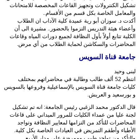
تشكيل الكنترولات وتجهيز القاعات المخصصة للامتحانات
والمعامل الخاصة بكل قسم من الأقسام..
أكدت د. سوزان أبو رية عميدة كلية الآداب ان الطلاب
وأعضاء هيئة التدريس التزموا بالحضور.. مشيرة الى أن
الكلية تتابع أولاً بأول النظافة لجميع دورات المياه وقاعات
المحاضرات والسكاشن لحماية الطلاب من أي مرض.
جامعة قناة السويس
لبنى وحيد
انتظم 52 ألف طالب وطالبة في محاضراتهم بمختلف
كليات جامعة قناة السويس بالإسماعيلية وفروعها بالسويس
و بورسعيد و العريش.
قال الدكتور محمد الزغبي رئيس الجامعة: انه تم تشكيل
لجنة عليا من عمداء الكليات للمرور الميداني على قاعات
المحاضرات للتأكد من التزامها لمعايير النظافة وتواجد
الأطباء وأطقم التمريض في العيادات الخاصة بكل كلية.
والتأكد من تواجد طبيب وممرضة على مدار الأربع