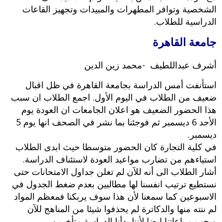
الشخصية وتوافر المطهرات والمبيدات وتجهيز القاعات
الدراسية للطلاب.
جامعة القاهرة
أشرف عبداللطيف -محمد زين الدين
استأنفت أمس الدراسة بجامعة القاهرة في ظل اقبال
ضعيف من الطلاب في اليوم الأول. اجمع الطلاب ان سبب
هذا الحضور الضعيف هو اعلان الجامعات ان العودة يوم
الأحد 6 ديسمبر ثم فوجئنا بما نشر في الصحف انها يوم 5
ديسمبر.
في كلية التجارة كان الحضور متوسطا حيث ابدى الطلاب
استياءهم من تضارب مواعيد العودة لاستئناف الدراسة.
أشار الطلاب الى أنه للآن لم تعلن جداول الامتحانات حتى
نستطيع ترتيب انفسنا لها مطالبين بعدم ضغط الجدول في
الاسبوعين كما سمعنا لأن هذا سوف يربكنا فمعظم المواد
لم ننته منها والدكاترة لم يحذفوا شيئا من المناهج للآن
ويجب مراعاتنا ايضا لأننا بدأنا الدراسة متأخرين.