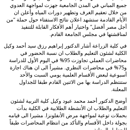
جميع المباني في المدن الجامعية جهزت لمواجهة العدوي
من خلال تعقيم الغرف وتطهير دورات المياه وأعلن ان
الأيام القادمة ستشهد اعلان نتائج الاستفتاء حول حملة “من
أجل مصر أفضل” واختيار أهم الأفكار القابلة للتنفيذ
لمناقشتها في مجلس الجامعة القادم.
في كلية الزراعة أشار الدكتور إبراهيم رزق سيد أحمد وكيل
الكلية لشئون التعليم والطلاب ان نسبة الحضور في
محاضرات العملي تجاوزت 95% في اليوم الأول للدراسة
و75% في محاضرات النظري. مشيراً الى ان هناك اجازة
أسبوعية لبعض الأقسام العلمية يومي السبت والأحد
ستنتظم الدراسة بها من الاثنين القادم طبقا للجداول
المعلنة.
أوضح الدكتور أحمد محمد عبود وكيل كلية التربية لشئون
التعليم والطلاب ان الأنشطة الطلابية في الكلية بدأت
بحملات توعية لمواجهة مرض الأنفلونزا. مشيرا الى قيامه
بجولة داخل الأقسام والتأكد من انتظام المحاضرات طبقاً
للجداول المعلنة.