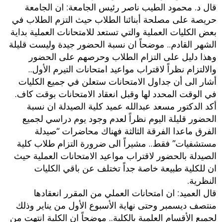
قال د. محمود الطيب ناصر رئيس الجامعة: ان الجامعة
حريصة على مصلحة أبنائنا الطلاب حيث التزم الطلاب في
بعض الكليات العملية والتي تستعد للامتحانات العملية بداية
الشهر القادم.. موضحاً ان نسبة الحضور جيدة وليست قليلة
وهذا دليل على التزام الطلاب وحرصهم على الحضور
والالتزام نظراً لاقتراب مواعيد امتحانات التيرم الأول..
أشار الى أن جداول الامتحانات ستعلن في جميع الكليات
في الوقت المحدد لها وقبل انعقاد الامتحانات بوقت كاف.
أكد الدكتور مسعد عبدالله عميد كلية الصيدلة ان نسبة
الحضور قليلة اليوم نظراً لعدم وجود يوم دراسي لجميع
الفرق ماعدا الفرقة الثالثة فهناك محاضرات “صيدلة
مستشفيات” فقط.. مشيراً الى ضرورة التزام طلاب كلية
الصيدلة بالحضور لاقتراب مواعيد الامتحانات العملية حيث
ان للكلية طبيعة خاصة جداً تختلف عن باقي الكليات
النظرية.
قال العميد: ان امتحانات العملي من المقرر انعقادها
منتصف ديسمبر وحتى نهاية الأسبوع الأول من يناير وذلك
لجميع الأقسام العلمية بالكلية.. موضحاً ان الكلية انتهت من