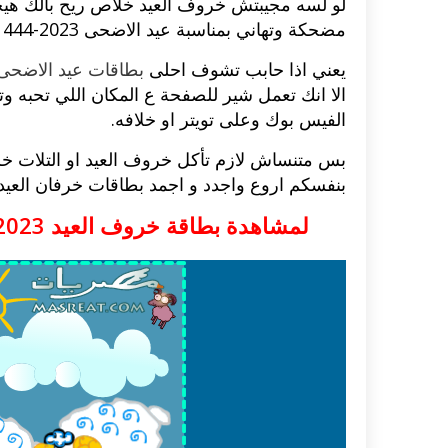
لو لسه مجيبتش خروف العيد خلاص ريح بالك هي
مضحكة وتهاني بمناسبة
عيد الاضحى 2023-1444
يعني اذا حابب تشوف احلى
بطاقات عيد الاضحى
الا انك تعمل شير للصفحة ع المكان اللي تحبه
الفيس بوك وعلى تويتر او خلافه.
بس متنساش لازم تأكل خروف العيد او التلات خر
بنفسكم اروع واجدد و اجمد بطاقات خرفان العيد مض
لمشاهدة بطاقة خروف العيد 2023 الجديدة قم باطعام ثلاثة خرفان بالماوس