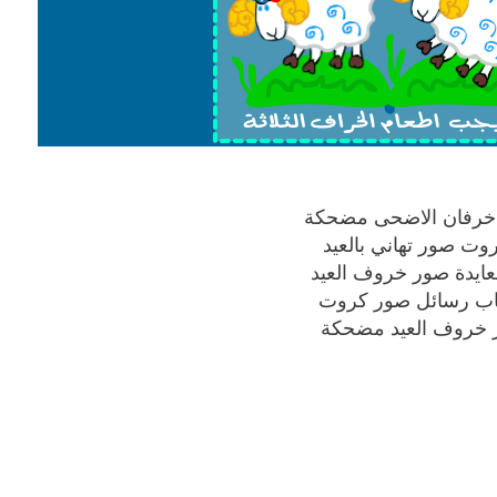
بوي مع
وصفات أكلات عيد راس السنة الميلادية
والميلاد المجيد الكريسما...
ر خروف العيد مضحكة