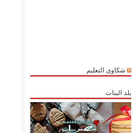
شكاوى التعليم
بلد البنات