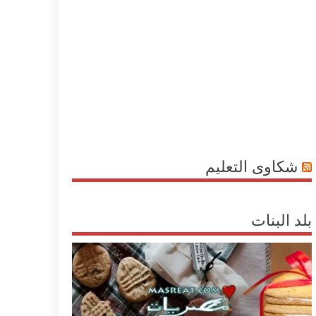
شكاوى التعليم
بلد البنات