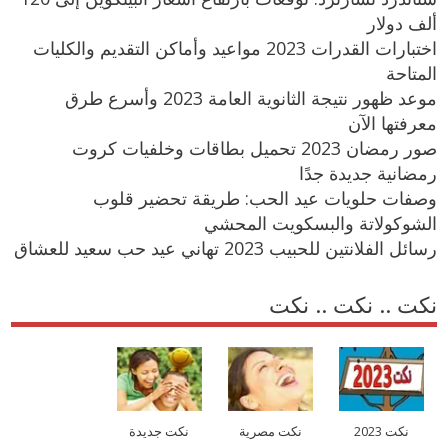
ألف دولار
اختبارات القدرات 2023 مواعيد وأماكن التقديم والكليات
المتاحة
موعد ظهور نتيجة الثانوية العامة 2023 وأسرع طرق
معرفتها الآن
صور رمضان 2023 تحميل بطاقات وخلفيات كروت
رمضانية جديدة جدًا
وصفات حلويات عيد الحب: طريقة تحضير قلوب
الشوكولاتة والبسكويت المحشي
رسائل الفلانتين للحبيب 2023 تهاني عيد حب سعيد للعشاق
نكت .. نكت .. نكت
نكت 2023
نكت مصرية
نكت جديدة