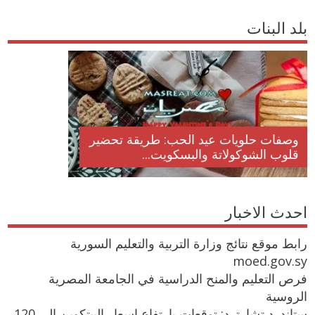
بلد البنات
وصفات حلويات عيد الحب: طريقة تحضير
قلوب الشوكولاتة والبسكويت...
احدث الاخبار
رابط موقع نتائج وزارة التربية والتعليم السورية
moed.gov.sy
فرص التعليم والمنح الدراسية في الجامعة المصرية
الروسية
ستاندرد تشارترد: توقعات بارتفاع اسعار البيتكوين إلى 120