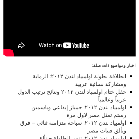
اخبار ومواضيع ذات صلة:
انطلاقة بطولة اولمبياد لندن ٢٠١٢: الرماية
ومشاركة نسائية عربية
حفل ختام اولمبياد لندن ٢٠١٢ ونتائج ترتيب الدول
عربياً وعالمياً
اولمبياد لندن ٢٠١٢: جمباز إيقاعي وياسمين
رستم تمثل مصر لاول مرة
اولمبياد لندن ٢٠١٢: سباحة متزامنة ثنائي – فرق
وتألق فتيات مصر
اولمبياد لندن ٢٠١٢: تنس الطاولة – تألق