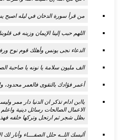
من قرأ سورة الدخان في ليله اصبح يستغفر له 
اللهم حبب إلينا الإيمان وزينه فى قلوبنا
الدعاء نجى يونس وأهلك قوم نوح ورفع
الف مليون سلامة يا نونه يا صاحبة ال
أعمر فؤادك بالتقوى فالعمر محدود، 
ياابن ادام تذكر ان الدنيا دار ممر و
الاعمال الصالحات
رسائل دينية
واعلم ب
بظل شجر ثم ارتحل وتركها خلفه فهذه 
ألبسك اللــه حلل الصفــــاء وأنار لك 