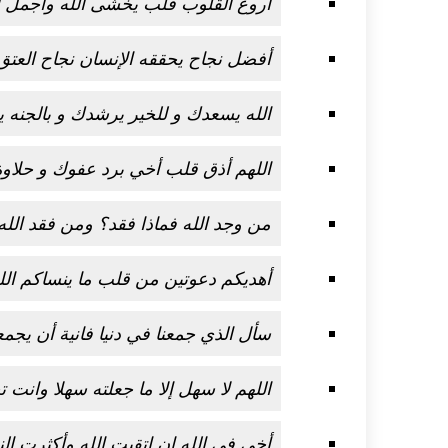
أروع القلوب قلب يخشى الله وأجمل ال
اكلات عيد الاضحى 2023 وصفات طبخ
طريقة تحضير حلاوة المولد الن
أفضل نجاح يحققه الإنسان نجاح العتق 
ر بالصور...
وصفات بالفيديو والصور...
الله يسعدك و للخير يرشدك و بالجنه 
اللهم أذق قلب أخي برد عفوك و حلاوة
من وجد الله فماذا فقد؟ ومن فقد الله
أهديكم دعوتين من قلب ما ينساكم الله
سأل الذي جمعنا في دنيا فانية أن يجمعن
اللهم لا سهل إلا ما جعلته سهلا وانت
أخي في الله إن اتقيت الله وأكثرت الن