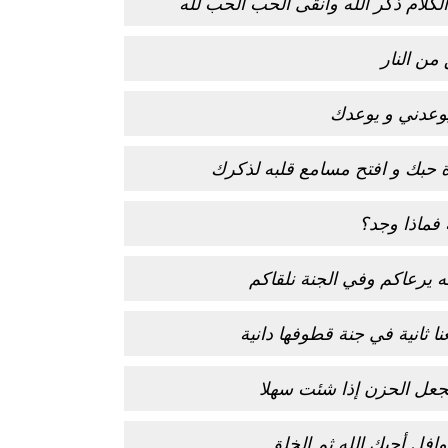
كلام ذكر الله وأنقى الحب الحب لله
بوي مع
وصفات أكلات عيد راس السنة الميلادية
من النار
والميلاد المجيد الكريسما...
يوعدني و يوعدك
 حبك و افتح مسامع قلبه لذكرك
 فماذا وجد؟
 يرعاكم وفي الجنة نلقاكم
ا ثانية في جنة قطوفها دانية
 تجعل الحزن إذا شئت سهلا
وافل أحبك الله ثم الخلق