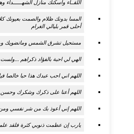
اللقــاء وأسكنك منازل الشهــــــداء 
المسا بدونك ظلام والصمت بعيونك كلام
أحلى قمر بليالي الغرام
مستحيل تشرق الشمس وماتضويك وم
الهي لي احبة بالفؤاد ذكراهم …ولست
اللهم اني احب عبدك هذا حبا خالصا في
اللهم أعنا على ذكرك وشكرك وحسن 
اللهم إني أعوذ بك من شر نفسي وم
يارب إن عظمت ذنوبي كثرة فلقد عل