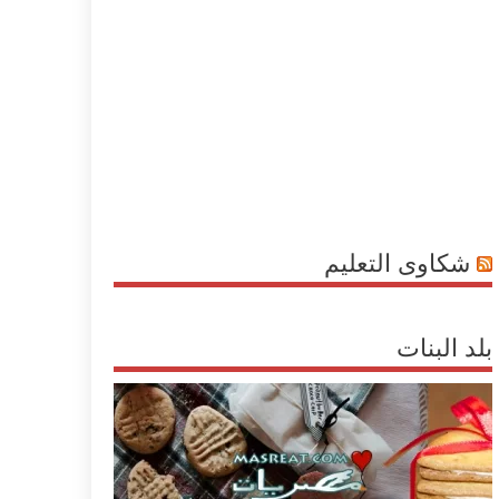
شكاوى التعليم
بلد البنات