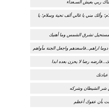
وهنأك ربي بعيش السـعداء
؛ وألك مني يا غالي ألف تحية وسلام؛ يا
ستحيل تشرق الشمس وما أهنيك
 دوما اراهم…فاسعدهم واجعل الجنة مأواهم
ك…فارضه رضا لا يحزن بعده ابدا
عبادتك
ن شر الشيطان وشركه
مت بأن عفوك أعظم