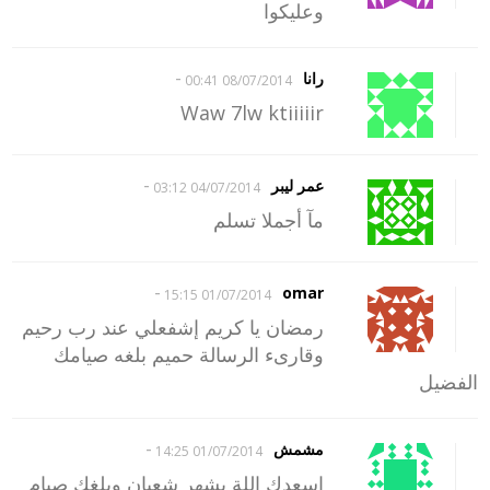
وعليكوا
-
رانا
08/07/2014 00:41
Waw 7lw ktiiiiir
-
عمر ليبر
04/07/2014 03:12
مآ أجملا تسلم
-
omar
01/07/2014 15:15
رمضان يا كريم إشفعلي عند رب رحيم
وقارىء الرسالة حميم بلغه صيامك
الفضيل
-
مشمش
01/07/2014 14:25
اسعدك اللة بشهر شعبان وبلغك صيام