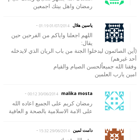
رمضان واهل بيتك اجمعين
-
ياسين هلال
01/07/2014 01:19
اللهم اجعلنا واياكم من الفرحين حين
يقال:
(أين الصائمون ليدخلوا الجنة من باب الريان الذي لايدخله
أحد غيرهم)
وفقنا الله جميعاًلحسن الصيام والقيام
امين يارب العلمين
-
malika mosta
30/06/2014 00:12
رمضان كريم على الجميع اعاده الله
على الامة الاسلامية بالصحة و العافية
-
دامت لمين
29/06/2014 15:32
رفع الله قدرك