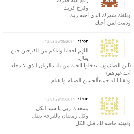
وفرج كربك
وبلغك شهرك الذى أحبه ربك
ودمت لمن أحبك
-
rtron
29/06/2014 12:03
اللهم اجعلنا واياكم من الفرحين حين
يقال:
(أين الصائمون ليدخلوا الجنة من باب الريان الذي لايدخله
أحد غيرهم)
وفقنا الله جميعاًلحسن الصيام والقيام
-
rtron
29/06/2014 12:01
يسعدك ربي يا سيد الكل
وكل رمضان بالفرحه يطل
وتهنئه خاصه لك قبل الكل