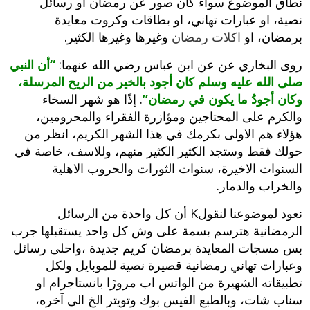
نطاق الموضوع سواء كان صور عن رمضان او رسائل
نصية، او عبارات تهاني، او بطاقات وكروت معايدة
برمضان، او
اكلات رمضان
وغيرها وغيرها الكثير.
روى البخاري عن عن ابن عباس رضي الله عنهما:
“أن النبي
صلى الله عليه وسلم كان أجود بالخير من الريح المرسلة،
وكان أجودُ ما يكون في رمضان”
. إذًا هو شهر السخاء
والكرم على المحتاجين ومؤازرة الفقراء والمحرومين،
هؤلاء هم الاولى بكرمك في هذا الشهر الكريم، انظر من
حولك فقط وستجد الكثير الكثير منهم، وللاسف، خاصة في
السنوات الاخيرة، سنوات الثورات والحروب الاهلية
والخراب والدمار.
نعود لموضوعنا لنقولK أن كل واحدة من الرسائل
الرمضانية هترسم بسمة على وش كل واحد يستقبلها جرب
بس مسجات المعايدة برمضان كريم جديدة ،واحلى رسائل
وعبارات تهاني رمضانية قصيرة نصية للموبايل ولكل
تطبيقاته الشهيرة من الواتس اب مرورًا بانستاجرام او
سناب شات، وبالطبع الفيس بوك وتويتر الخ الى آخره،