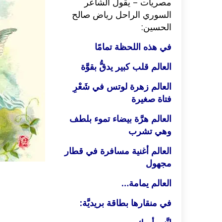
مصريات – يقول الشاعر
السوري الراحل رياض صالح
الحسين:
في هذه اللحظة تمامًا
العالم قلب كبير يدقُّ بقوَّة
العالم زهرة لوتس في شَعْرِ
فتاة صغيرة
العالم هرَّة بيضاء تموء بلطف
وهي تشرب
العالم أغنية مسافرة في قطار
مجهول
العالم يمامة…
في منقارها بطاقة بريديَّة: