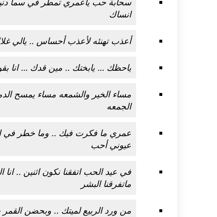
سحابة حب ياعمري تمطر في سما دنيا
انساك
أعذب تهنئه لأعذب أحساس .. يالي غلا
ياحظك … يابختك .. مين قدك … انا بقو
مساء الخير والشمعه مساء يمسح الدمع
الجمعه
عمري ما فكرت فيك .. وما خطر في البا
عيوني أحب
في عيد الحب اتفقنا نكون اثنين .. انا ا
ماتفرقنا البشر
من ورد الربيع لميتك .. وبحضن القمر خ