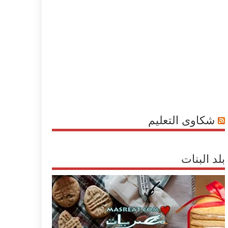
شكاوى التعليم
بلد البنات