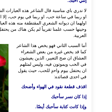
إنَّني أحبك.
لا ندري باي مناسبة قال الشاعر هذه العبارات ال
اكلات عيد الاضحى 2023 وصفات طبخ
طريقة تحضير حلاوة المولد الن
ر بالصور...
وصفات بالفيديو والصور...
او ربما في ساعة حب، او ربما في يوم حب، إلا ان
اولهما ان ديوانه الشعري المقتطفة منه هذه الع
وحينها حسب علمنا تقريباً لم يكن هناك من يحتفل
العربية.
أما السبب الثاني فهو يخص هذا الشاعر
كما قد يخص غيره من بعض الشعراء
العشاق ان صح التعبير، الذين يعيشون
في الحب ويموتون فيه، وليس لمثلهم
ان يحتفل بيوم واحدٍ للحب، حيث يقول
في احدى قصائده:
اقذف قطعة نقود في الهواء وأضحك
إذا كان نسر سأحبك
وإذا كانت كتابة سأحبك أيضًا.