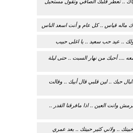
ك .. تعطر قلبك الصافي وتقول مستحيل
ك ماله قياس .. كل عام و أنت اسعد الناس
لك .. عيد حب سعيد .. يا اغلى حبيب
ه …. أحبك من نهار السبت .. حتى ليلة
ل حبك .. لين قلبي قال أبيك .. وقالت
لرمش وانت العين .. اذا مافرقنا القدر ..
بيتك .. ولاني كثير حبيتك .. بعد عمري