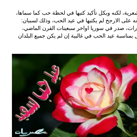
شعرية، لكنه وبكل تأكيد كتبها في لحظة حب كما سماها،
بوي مع
وصفات أكلات عيد راس السنة الميلادية
والميلاد المجيد الكريسما...
ه على الارجح لم يكتبها في عيد الحب، وذلك لسببان:
بارات، صدر في سوريا اواخر سبعينات القرن الماضي،
 بمناسبة عيد الحب في غالبية إن لم يكن جميع البلدان