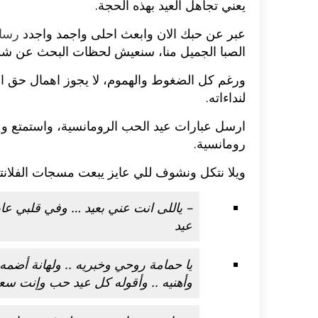
يعني تجاهل العيد بهذه الحجة.
عبر عن حبك الان وابعث احلى واجمد واجدد
رسائل
الصبا الجميل منا، ‬سنعيش لحظات البحث عن شو
ورغم كل الضغوط والهموم، لا يجوز اهمال حق ال
لنداءاته‮.
ارسل عبارات عيد الحب الرومانسية، واستمتع وعي
رومانسية.
‬ويلا نتكل ونشوف للي عايز يبعت مسجات الفلانتين
– ياللى انت عني بعيد … وفي قلبي ع
عيد
يا حمامة روحي وخبريه .. ولهانة أضمه
وأهنيه .. وأقوله كل عيد حب وإنت سع