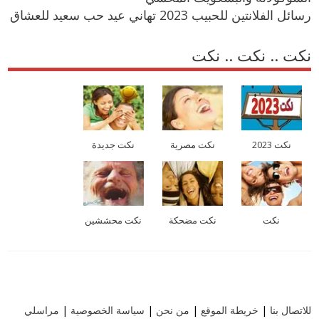
رسائل الفلانتين للحبيب 2023 تهاني عيد حب سعيد للعشاق
نكت .. نكت .. نكت
نكت 2023
نكت مصرية
نكت جديدة
نكت
نكت مضحكة
نكت محششين
للاتصال بنا
|
خريطة الموقع
|
من نحن
|
سياسة الخصوصية
|
مراسلي