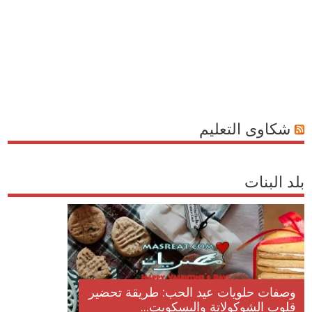
شكاوى التعليم
بلد البنات
السنة الميلادية
وصفات حلويات عيد الحب: طريقة تح
ا...
قلوب الشوكولاتة والبسكويت...