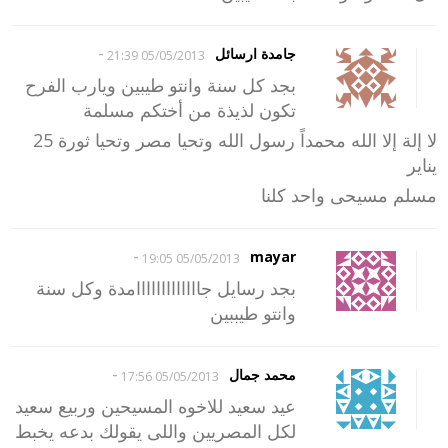
-
جامدة ارسائل
05/05/2013 21:39
بجد كل سنة وانتو طيبين ويارب الفرح
تكون لذيذة من أختكم مسلمة
لا إلة إلا الله محمداً رسول الله وتحيا مصر وتحيا ثورة 25
يناير
مسلم مسيحى واحد كلنا
-
mayar
05/05/2013 19:05
بجد رسايل جااااااااااااامدة وكل سنة
وانتو طيببين
-
محمد جمال
05/05/2013 17:56
عيد سعيد للاخوه المسيحين وربيع سعيد
لكل المصريين واللى يقولك بدعه يخبط