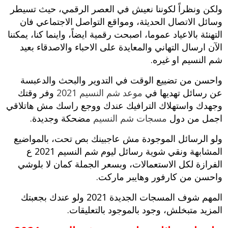
ولكن ونظراً لكوننا نعيش في العصر الرقمي، حيث تسيطر
وسائل الاتصال الحديثة، ومواقع التواصل الاجتماعي فان
التهنئة بالاعياد عموما، اصبحت رقمية ايضاً، واينما كنا، يمكننا
الآن ارسال التهاني والمعايدة على الاحباء والاصدقاء بعيد
شم النسيم او غيره.
واحسن من تضييع الوقت في التدوير والبحث والدعبسة
عن رسائل تهديها في
موعد شم النسيم 2021
وفر وقتك
وجهدك واستهلاك الترافيك عندك ووجع راسك مش هاتلاقي
اجمل من دول
مسجات شم النسيم
مضحكة وجديدة.
ولو الرسائل الموجودة مش عاجبينك بص تحت، بالمواضيع
المشابهة ونقي شوية رسائل ليوم شم النسيم 2021 ع
الفرازة لكل الاستعمالات، وبسعر الجملة كمان لا بلوشي
واحسن من كارفور وهايبر ماركت.
المهم شوف المسجات الجديدة 2021 ولو عندك بجعبتك
المزيد متبخلش، وجود بالموجود بالتعليقات.