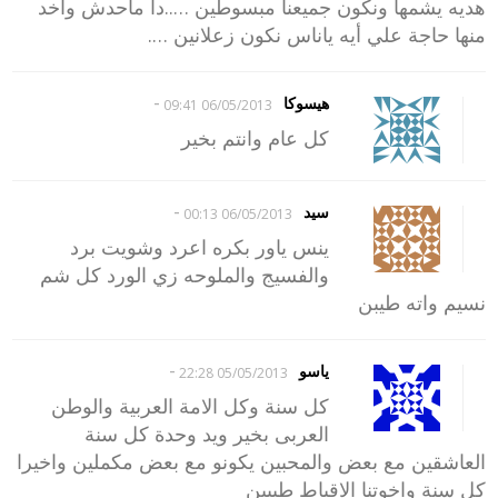
هديه يشمها ونكون جميعنا مبسوطين …..دا ماحدش واخد
منها حاجة علي أيه ياناس نكون زعلانين ….
-
هيسوكا
06/05/2013 09:41
كل عام وانتم بخير
-
سيد
06/05/2013 00:13
ينس ياور بكره اعرد وشويت برد
والفسيج والملوحه زي الورد كل شم
نسيم واته طيبن
-
ياسو
05/05/2013 22:28
كل سنة وكل الامة العربية والوطن
العربى بخير ويد وحدة كل سنة
العاشقين مع بعض والمحبين يكونو مع بعض مكملين واخيرا
كل سنة واخوتنا الاقباط طيبين