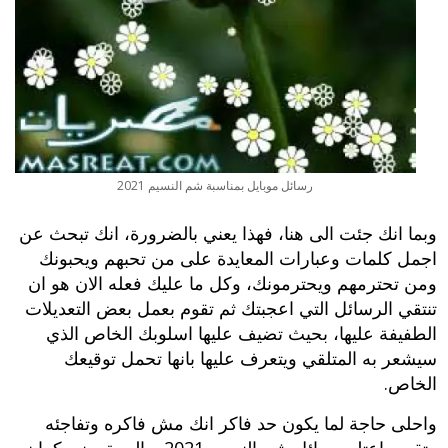
رسائل موبايل بمناسبة شم النسيم 2021
وبما انك جئت الى هنا، فهذا يعني بالضرورة، انك تبحث عن
اجمل كلمات وعبارات المعايدة على من تحبهم ويحبونك
ومن تحترمهم ويحترمونك، وكل ما عليك فعله الان هو ان
تنتقي الرسائل التي اعجبتك ثم تقوم بعمل بعض التعديلات
الطفيفة عليها، بحيث تضيف عليها اسلوبك الخاص الذي
سيشعر به المتلقي ويتعرف عليها بانها تحمل توقيعك
الخاص.
واحلى حاجة لما يكون حد فاكر انك مش فاكره وتفاجئه
وتقوم باعتله
رسائل شم النسيم 2021
وبالمرة يعني كمان