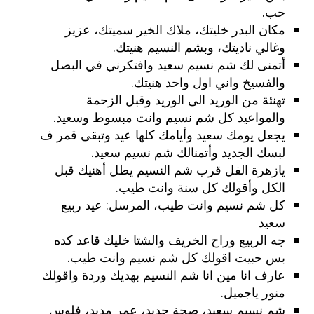
حب.
مكان البدر خليتك، ملاك الخير سميتك، عزيز
وغالي ناديتك، وبشم النسيم هنيتك.
أتمنى لك شم نسيم سعيد وافتكرني في البصل
والفسيخ واني اول واحد هنيتك.
تهنئة من الوريد الى الوريد وقبل الزحمة
والمواعيد كل شم نسيم وانت مبسوط وسعيد.
يجعل يومك سعيد وأيامك كلها عيد وتبقى قمر ف
لبسك الجديد وأتمنالك شم نسيم سعيد.
يازهرة الفل قرب شم النسيم يطل أهنيك قبل
الكل وأقولك كل سنة وانت طيب.
كل شم نسيم وانت طيب، المرسل: عيد ربيع
سعيد
جه الربيع وراح الخريف والشتا خليك قاعد كده
بس حبيت اقولك كل شم نسيم وانت طيب.
عارف انا مين انا شم النسيم بهديك وردة واقولك
منور ياجميل.
شم نسيم سعيد، صحة حديد، عمر مديد، فلوس