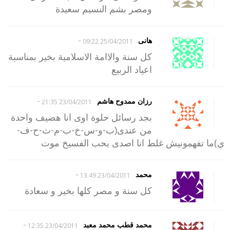
ومصر بشم النسيم سعيدة
-
هانى
25/04/2011 09:22
كل سنة والاامة الاسلامية بخير بمناسبة
اعياد الربيع
-
رزان ممدوح هاشم
23/04/2011 21:35
بجد رسائل حلوة اوى انا هضيف واحدة
من عندى(ب-و-س-خ-ب-م-ت-ح-ف-
ي)ما تفهمونيش غلط انا اصدى بحب الفسيخ موت
-
محمد
23/04/2011 13:49
كل سنة و مصر كلها بخير و سعادة
-
محمد قطب محمد معبد
23/04/2011 12:35