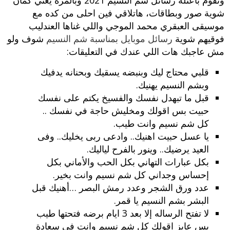
شوية صور وبطاقات، هاتلاقي فين احلى من كده مع
موسيقى العبقري محمد الموجي واللي غناها العندليب
فوقيهم شوية
رسائل موبايل بمناسبة شم النسيم
شوف ولو
مش عاجبك هات اللي عندك في التعليقات:
قلبي محتاج ليك وبنبضه يسقيك وبحنانه يدفيك
وبشم النسيم يهنيك.
قبل ما تبهدل نفسك والفسيخ يكتم على نفسك
حبيت بس اقولك ومخليش حاجة في نفسك ..
كل شم نسيم وانت طيب.
يا عسل حبيت اهنيك.. وادعى ربى يخليك.. وفى
العيد يرضيك.. وينور بالفرح لياليك.
بكل عبارات التهاني بكل الحب والأماني بكل
إحساس وجداني كل شم نسيم وانت بخير.
عدد ورق الشجر وعدد رمش البصر …أهنيك قبل
البشر بشم النسيم يا قمر.
لا تفتح الرساله إلا بعد 3 ايام برضه فتحتها طيب
بس عايز اقولك كل شم نسيم وانت في سعادة