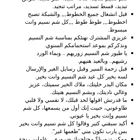
تبديد، قسط تسديد، مراتب تنجيد.
قبل انشغال جميع الخطوط,,, والشبكة تصبح
اخطبوط,,, طوط طوط ,,,كل شم نسيم وانت
مبسوط.
عزيزي المشترك نهنئكم بمناسبة شم النسيم
ونذكركم بموعد استحمامكم السنوي.
يا طيور شم النسيم زوريهم .. وبماء الورد
رشيهم.. وبالعيد هنيهم.
قبل زحمة السير وقبل رسايل الغير والإرسال
لسه بخير كل عيد شم النسيم وانت بخير.
مكان البدر خليتك، ملاك الخير سميتك، عزيز
وغالي ناديتك، وبشم النسيم هنيتك.
ما قدرتش اقولها لحد قبلك، لا نفسي ولا قلبي
طاوعوني، حبيت إنك أول من يسمعها، كل شم
نسيم وإنت بخير يا عيوني.
أكيد سبقني كتير وقالوا كل شم نسيم وانت بخير
بس يارب تكون مني ”طعمها غير“.
ممكن تزورنا؟ محتاجينك ضروري . .عاملين رنجة