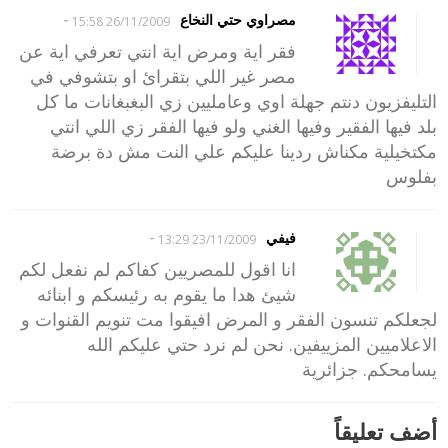
-
مصراوي حتي النخاع
26/11/2009 15:58
فقر اية ومرض اية انتي تعرفي اية عن
مصر غير اللي بتقرائ او بتشوفي في
التليفزيون دنتم جهلة اوي وعامليين زي البغبغانات ما كل
بلد فيها الفقير وفيها الغني ولو فيها الفقر زي اللي انتي
مكتخيلية مكناش ردينا عليكم علي النت مش دة برضة
بفلوس
-
فيفي
23/11/2009 13:29
انا اقول للمصريين كفاكم لم نفعل لكم
شيئ هدا ما يقوم به رئيسكم و ابنائه
لجعلكم تنسون الفقر و المرض افيقوا مت تنويم القنوات و
الاعلاميين المزييفين. نحن لم نرد حتي عليكم الله
يسامحكم. جزائرية
أضف تعليقاً