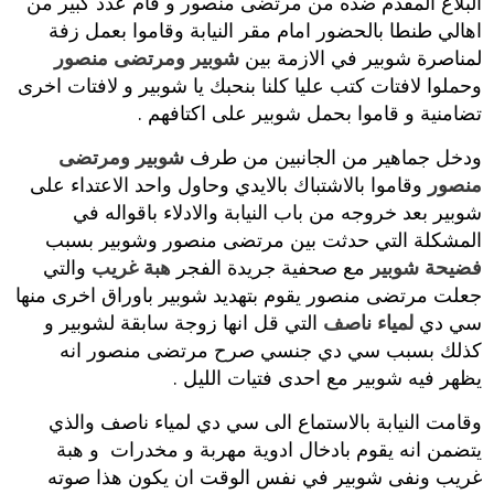
البلاغ المقدم ضده من مرتضى منصور و قام عدد كبير من
اهالي طنطا بالحضور امام مقر النيابة وقاموا بعمل زفة
لمناصرة شوبير في الازمة بين
شوبير ومرتضى منصور
وحملوا لافتات كتب عليا كلنا بنحبك يا شوبير و لافتات اخرى
تضامنية و قاموا بحمل شوبير على اكتافهم .
ودخل جماهير من الجانبين من طرف
شوبير ومرتضى
منصور
وقاموا بالاشتباك بالايدي وحاول واحد الاعتداء على
شوبير بعد خروجه من باب النيابة والادلاء باقواله في
المشكلة التي حدثت بين مرتضى منصور وشوبير بسبب
فضيحة شوبير
مع صحفية جريدة الفجر
هبة غريب
والتي
جعلت مرتضى منصور يقوم بتهديد شوبير باوراق اخرى منها
سي دي
لمياء ناصف
التي قل انها زوجة سابقة لشوبير و
كذلك بسبب سي دي جنسي صرح مرتضى منصور انه
يظهر فيه شوبير مع احدى فتيات الليل .
وقامت النيابة بالاستماع الى سي دي لمياء ناصف والذي
يتضمن انه يقوم بادخال ادوية مهربة و مخدرات و هبة
غريب ونفى شوبير في نفس الوقت ان يكون هذا صوته