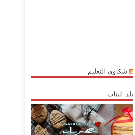
شكاوى التعليم
بلد البنات