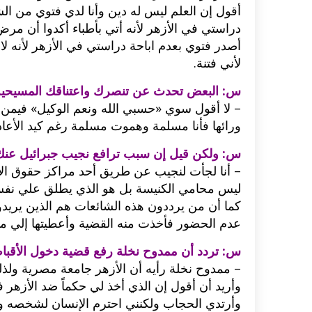
أقول إن العلم ليس له دين وأنا لدي فتوي من ال
دراستي في الأزهر لأنه أتي بأطباء أكدوا أن م
اكلات عيد الاضحى 2023 وصفات طبخ
طريقة تحضير حلاوة المولد الن
ر بالصور...
وصفات بالفيديو والصور...
أصدر فتوي بعدم اباحة دراستي في الأزهر لأنه لا
لأني فتنة.
س: البعض تحدث عن تنصرك واعتناقك المسيحية
– لا أقول سوي «حسبي الله ونعم الوكيل» فيمن
ورائها فأنا مسلمة وهموت مسلمة رغم كيد الأعاد
س: ولكن قيل إن سبب ترافع نجيب جبرائيل عنك
– أنا لجأت لنجيب عن طريق أحد مراكز حقوق الإنس
ليس محامي الكنيسة بل هو الذي يطلق علي نفس
كما أن من يرددون هذه الشائعات هم الذين يريدو
عدم الحضور فأخذت منه القضية وأعطيتها إلي مم
س: تردد أن ممدوح نخلة رفع قضية دخول الأقبا
– ممدوح نخلة رأيه أن الأزهر جامعة مصرية ولذل
وأريد أن أقول إن الذي أخذ لي حكماً ضد الأزهر
وأرتدي الحجاب ولكنني احترم الإنسان لشخصه و