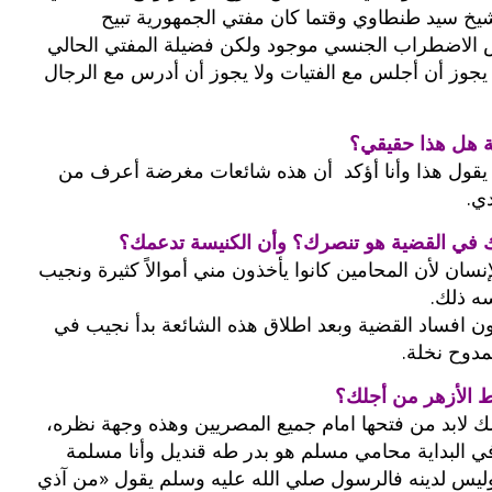
شيخ سيد طنطاوي وقتما كان مفتي الجمهورية تبيح
رض الاضطراب الجنسي موجود ولكن فضيلة المفتي الحالي
بوي مع
وصفات أكلات عيد راس السنة الميلادية
والميلاد المجيد الكريسما...
 يجوز أن أجلس مع الفتيات ولا يجوز أن أدرس مع الرجال
 هل هذا حقيقي؟
 يقول هذا وأنا أؤكد أن هذه شائعات مغرضة أعرف من
ي.
 في القضية هو تنصرك؟ وأن الكنيسة تدعمك؟
ان لأن المحامين كانوا يأخذون مني أموالاً كثيرة ونجيب
ه ذلك.
ن افساد القضية وبعد اطلاق هذه الشائعة بدأ نجيب في
دوح نخلة.
ط الأزهر من أجلك؟
ك لابد من فتحها امام جميع المصريين وهذه وجهة نظره،
 في البداية محامي مسلم هو بدر طه قنديل وأنا مسلمة
ليس لدينه فالرسول صلي الله عليه وسلم يقول «من آذي