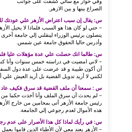
وفي حوار مع سالي كشفت على جوانب
الصراع بينها و بين الازهر.
س: يقال إن سبب اعتراض الأزهر علي عودتك لل
– حتي لو كان هذا هو السبب فلماذا لا يحيل الأز
يتصلون برئيس الوزراء لينقلني إلي جامعة أخرى
وأدرس حاليا الحقوق جامعة عين شمس.
س: طالما انك حصلت علي عدة مؤهلات عليا فلم
– لاني امضيت في دراسته خمس سنوات وأنا كنت م
أن أكون طبيبة و قد عرضت على عدة دول السفر إلي
لكنني لا أريد تدويل القضية بل أريد العيش علي
س : سمعنا أن ملف القضية قد سرق فكيف عاد 
رئيس جامعة الأزهر أتى بمحامين من خارج الأزهر 
هذه الأموال لعدم رجوعي إلي الجامعة.
س: في رأيك لماذا كل هذا الأصرار على عدم ر
– الأزهر يعند معي لأن الأطباء الذين قاموا بعمل