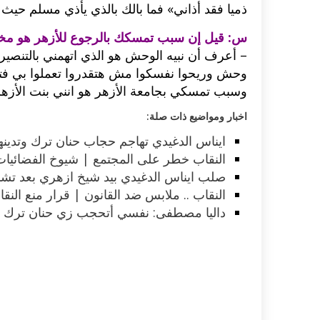
ذميا فقد أذاني» فما بالك بالذي يأذي مسلم حيث
س: قيل إن سبب تمسكك بالرجوع للأزهر هو 
– أعرف أن نبيه الوحش هو الذي اتهمني بالتنصير وأ
وحش وريحوا نفسكوا مش هتقدروا تعملوا بي فت
وسبب تمسكي بجامعة الأزهر هو انني بنت الأزهر
اخبار ومواضيع ذات صلة:
ايناس الدغيدي تهاجم حجاب حنان ترك وتدينه
النقاب خطر على المجتمع | شيوخ الفضائيات 
صلب ايناس الدغيدي بيد شيخ ازهري بعد تشبيه
النقاب .. ملابس ضد القانون | قرار منع النق
داليا مصطفى: نفسي أتحجب زي حنان ترك