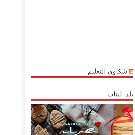
شكاوى التعليم
بلد البنات