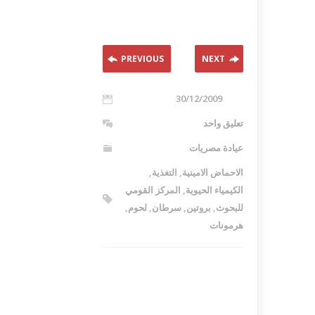
اكلات عيد الاضحى 2023 وصفات طبخ
طريقة تحضير حلاوة المولد الن
ر بالصور...
وصفات بالفيديو والصور...
PREVIOUS
NEXT
30/12/2009
تعليق واحد
عيادة مصريات
الاحماض الامينية
,
التغذية
,
الكيمياء الحيوية
,
المركز القومي
للبحوث
,
بروتين
,
سرطان
,
لحوم
,
هرمونات