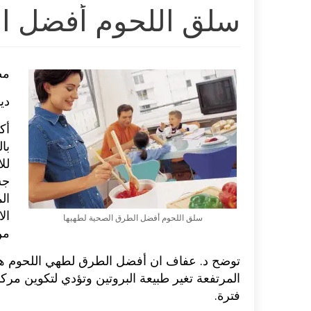
سلق اللحوم أفضل ال
مص
دي
أك
با
لل
جس
ال
ال
سلق اللحوم أفضل الطرق الصحية لطهيها
من
توضح د. عفاف ان أفضل الطرق لطهي اللحوم هي
المرتفعة تغير طبيعة البروتين وتؤدي لتكوين مركب
فترة.