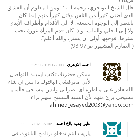
قال الشيخ التويجري، رحمه الله: “ومن المعلوم أن العشق
الذي أضنى كثيراً من الناس وقتل كثيراً منهم إنما كان
بالنظر إلى الوجوه الحسنة، لا إلى الأقدام وأطراف الأيدي
ولا إلى الحلي والثياب، وإذا كان قدم المرأة عورة يجب
سترها، فوجهها أولى أن يستر، والله أعلم”.
( الصارم المشهور ص97-98)
-
احمد الازهرى
19/10/2009 21:32
ممكن حضرتك تكتب ايميلك للتواصل
لأنى معرفشى البالتوك دا بس ان شاء
الله قادر على مناظره اى نصرانى وليس مسيحى فاأسم
مسيحى برئ منهم لأن السيد المسيح منهم براء
ahmed_esayed2003@yahoo.com
-
عابر جديد يااخ احمد
19/10/2009 13:36
ياريت انتم تدخلو برنامج البالتوك فى