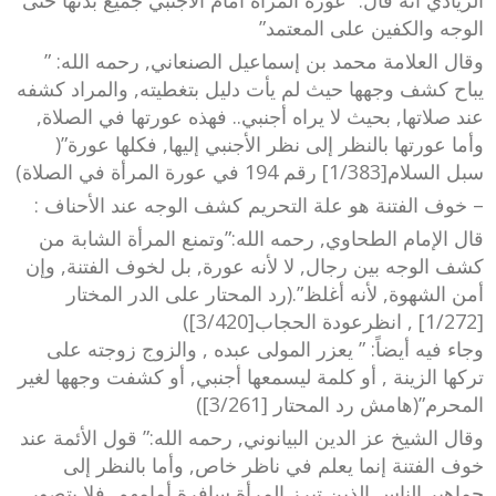
الوجه والكفين على المعتمد”
وقال العلامة محمد بن إسماعيل الصنعاني, رحمه الله: ”
يباح كشف وجهها حيث لم يأت دليل بتغطيته, والمراد كشفه
عند صلاتها, بحيث لا يراه أجنبي.. فهذه عورتها في الصلاة,
وأما عورتها بالنظر إلى نظر الأجنبي إليها, فكلها عورة”(
سبل السلام[1/383] رقم 194 في عورة المرأة في الصلاة)
– خوف الفتنة هو علة التحريم كشف الوجه عند الأحناف :
قال الإمام الطحاوي, رحمه الله:”وتمنع المرأة الشابة من
كشف الوجه بين رجال, لا لأنه عورة, بل لخوف الفتنة, وإن
أمن الشهوة, لأنه أغلظ”.(رد المحتار على الدر المختار
[1/272] , انظرعودة الحجاب[3/420])
وجاء فيه أيضاً: ” يعزر المولى عبده , والزوج زوجته على
تركها الزينة , أو كلمة ليسمعها أجنبي, أو كشفت وجهها لغير
المحرم”(هامش رد المحتار [3/261])
وقال الشيخ عز الدين البيانوني, رحمه الله:” قول الأئمة عند
خوف الفتنة إنما يعلم في ناظر خاص, وأما بالنظر إلى
جماهير الناس الذين تبرز المرأة سافرة أمامهم, فلا يتصور