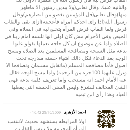
والثانيه عليك وقال تعالى(ولا يبدين زينتهن الا ماظهر
منها)وقال تعالى(قل للمؤمنين يغضو من ابصارهم)وقال
رسول الله(اذا راى احدكم امراه فأعجبته)ازاى بقى والنقاب
فرض ولما النقاب فرض المرأه بتخلع ليه فى الصلاه وفى
الحيض وفى الأحرام مش كان اولى انها تلبسه امام ربنا فى
الصلاه واما عن موضوع ان كل حاجه نعملها يقولو عليها
بدعه مثل السبحه ومصافحه المسلمين بعد الصلاه ومسح
الوجه بعد الدعاء فكل ذالك اشياء حسنه مندرجه تحت
اصول فأما مصافحه المسلم (ماتقابل مسلمان وتصافحا الا
ونزل عليهما 100جزء من الرحمه) واما مسح الوجه فقال
عنه الأمام احمد انه مستحب واما تعريف كلمه بدعه فهى
الشئ المخالف للشرع وليس السنن الحسنه التى يفعلها
العباد وهذا رأى ابن تيميه
-
احمد الأزهرى
28/10/2009 16:42
اولا المرابطه يستشهد بحديث لاتنتقب
المرأه المحرمه ولا تلبس القفازين