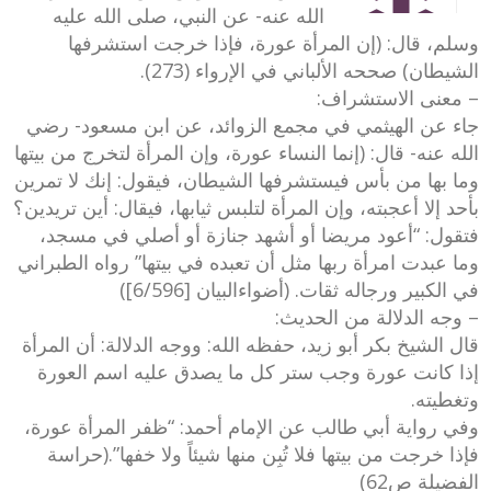
الله عنه- عن النبي، صلى الله عليه
وسلم، قال: (إن المرأة عورة، فإذا خرجت استشرفها
الشيطان) صححه الألباني في الإرواء (273).
– معنى الاستشراف:
جاء عن الهيثمي في مجمع الزوائد، عن ابن مسعود- رضي
الله عنه- قال: (إنما النساء عورة، وإن المرأة لتخرج من بيتها
وما بها من بأس فيستشرفها الشيطان، فيقول: إنك لا تمرين
بأحد إلا أعجبته، وإن المرأة لتلبس ثيابها، فيقال: أين تريدين؟
فتقول: “أعود مريضا أو أشهد جنازة أو أصلي في مسجد،
وما عبدت امرأة ربها مثل أن تعبده في بيتها” رواه الطبراني
في الكبير ورجاله ثقات. (أضواءالبيان [6/596])
– وجه الدلالة من الحديث:
قال الشيخ بكر أبو زيد، حفظه الله: ووجه الدلالة: أن المرأة
إذا كانت عورة وجب ستر كل ما يصدق عليه اسم العورة
وتغطيته.
وفي رواية أبي طالب عن الإمام أحمد: “ظفر المرأة عورة،
فإذا خرجت من بيتها فلا تُبِن منها شيئاً ولا خفها”.(حراسة
الفضيلة ص62)