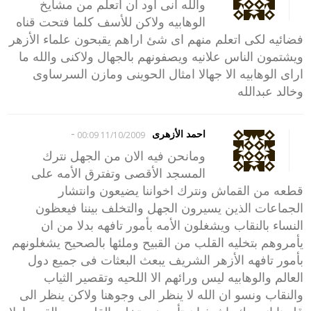
والله انى اود ان اتعلم من مشايخ
الوهابيه ولاكن للأسف كلما فتحت قناه
فضائيه لكى اتعلم منهم اى شئ اراهم يقبحون علماء الأزهر
ويشتمون الناس علانيه ويصفونهم بالجهال ولاكنى والله ما
اراى الوهابيه الا جهالا امثال الحوينى ومازن السرساوى
وخالد عبدالله
-
احمد الأزهرى
11/10/2009 00:09
ومانحن فيه الان من الجهل نترك
المسجد الأقصى وتفترق الأمه على
قطعه من القماش ونترك اخواننا يضيعون وانتشار
الجماعات الذين يسيرون الجهل والتخلف بيننا فيعظون
النساء بالنقاب ويشغلون الأمه بأمور تافهه بدلا من ان
يأمروهم بتخليه القلب من القبيح وملئها بالصحيح يشغلونهم
بأمور تافهه الأزهر الشريف يبعث البعثات فى جميع دول
العالم والوهابيه ليس ورائهم الا اللحيه وتقصير الثياب
والنقاب ونسو ان الله لا ينظر الى وجوهنا ولاكن ينظر الى