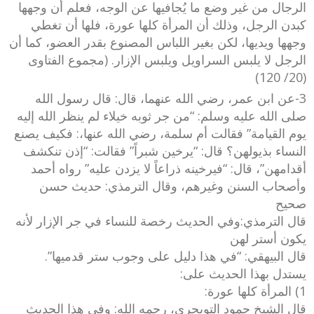
الرجال من غير وضع ما يُجافيها عن الوجه، فعلم أن وجهها
كبدن الرجل، وذلك أن المرأة كلها عورة، فلها أن تغطي
وجهها ويديها، لكن بغير اللباس المصنوع بقدر العضو، كما أن
الرجل لا يلبس السراويل ويلبس الإزار. (مجموع الفتاوى
(20/ 120)
3-عن ابن عمر، رضي الله عنهما، قال: قال رسول الله
صلى الله عليه وسلم: “من جر ثوبه خيلاء لم ينظر الله إليه
يوم القيامة” فقالت أم سلمة، رضي الله عنها،: فكيف يصنع
النساء بذيولهن؟ قال: “يرخين شبراً” فقالت: “إذن تنكشف
أقدامهن”، قال: “فيرخينه ذراعاً لا يزدن عليه” رواه أحمد
وأصحاب السنن وغيرهم، وقال الترمذي: حديث حسن
صحيح
قال الترمذي:وفي الحديث رخصة للنساء في جر الإزار لأنه
يكون أستر لهن
قال البيهقي: “في هذا دليل على وجوب ستر قدميها”.
يستدل بهذا الحديث على:
1) المرأة كلها عورة:
قال الشيخ حمود التويجري، رحمه الله: وفي هذا الحديث