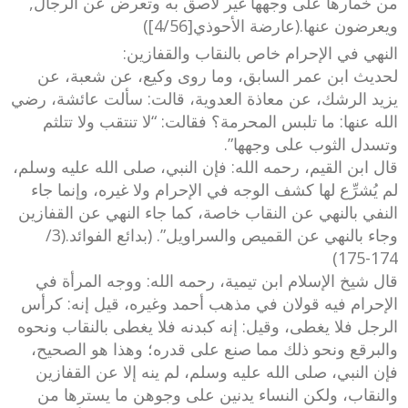
من خمارها على وجهها غير لاصق به وتعرض عن الرجال,
ويعرضون عنها.(عارضة الأحوذي[4/56])
النهي في الإحرام خاص بالنقاب والقفازين:
لحديث ابن عمر السابق، وما روى وكيع، عن شعبة، عن
يزيد الرشك، عن معاذة العدوية، قالت: سألت عائشة، رضي
الله عنها: ما تلبس المحرمة؟ فقالت: “لا تنتقب ولا تتلثم
وتسدل الثوب على وجهها”.
قال ابن القيم، رحمه الله: فإن النبي، صلى الله عليه وسلم،
لم يُشرِّع لها كشف الوجه في الإحرام ولا غيره، وإنما جاء
النفي بالنهي عن النقاب خاصة، كما جاء النهي عن القفازين
وجاء بالنهي عن القميص والسراويل”. (بدائع الفوائد.(3/
174-175)
قال شيخ الإسلام ابن تيمية، رحمه الله: ووجه المرأة في
الإحرام فيه قولان في مذهب أحمد وغيره، قيل إنه: كرأس
الرجل فلا يغطى، وقيل: إنه كبدنه فلا يغطى بالنقاب ونحوه
والبرقع ونحو ذلك مما صنع على قدره؛ وهذا هو الصحيح،
فإن النبي، صلى الله عليه وسلم، لم ينه إلا عن القفازين
والنقاب، ولكن النساء يدنين على وجوهن ما يسترها من