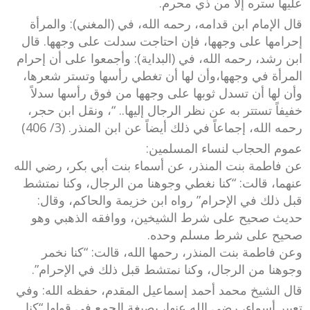
عليها ستره إلا من ذي محرم.
قال الإمام ابن قدامه، رحمه الله، في (المغني): والمرأة
إحرامها على وجهها، فإن احتاجت سدلت على وجهها. قال
ابن رشد، رحمه الله، في (البداية): وأجمعوا على أن إحرام
المرأة في وجهها،وأن لها أن تغطي رأسها وتستر شعرها،
وأن لها أن تسدل ثوبها على وجهها من فوق رأسها سدلاً
خفيفاً تستتر به عن نظر الرجال إليها.. “، ونقل ابن حجر،
رحمه الله، إجماعاً في ذلك أيضاً عن ابن المنذر. (3/ 406)
عموم الحجاب لنساء المسلمين:
عن فاطمة بنت المنذر، عن أسماء بنت أبي بكر، رضي الله
عنهما، قالت: “كنا نغطي وجوهنا من الرجال، وكنا نمتشط
قبل ذلك في الإحرام” رواه ابن خزيمة والحاكم، وقال:
حديث صحيح على شرط الشيخين، ووافقه الذهبي وهو
صحيح على شرط مسلم وحده.
وعن فاطمة بنت المنذر، رحمها الله، قالت: “كنا نخمر
وجوهنا من الرجال، وكنا نمتشط قبل ذلك في الإحرام”.
قال الشيخ محمد أحمد إسماعيل المقدم، حفظه الله: وفي
تعبير أسماء، رضي الله عنها، بصيغة الجمع في قولها “كنا