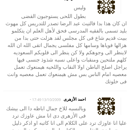
وليس
بطول اللحى يستوجبون القضى
ان كان هذا بدا فالتيث عبد الرضا تصدر للتدريس كل مهوث
بليد تسمى بالفقيه المدرسى فحق لأهل العلم ان يتكلمو
ببيت قديم شاع فى كل مجلس لقد هزلت حتى بدا من
هزالها فوياها وسامها كل مفلسى يجمال اتقى الله ان الله
لاينظر الى وجوهكم ولا كن ينظر الى قلوبكم السعوديه
كلهم ملتحين ومنقبات واعلى نسبه شذوذ جنسى فيها
يراجل اصلح الباطن اولا النقاب واللحيه هيمنعوك تعمل
معصيه امام الناس بس مش هيمنعوك تعمل معصيه وانت
فى خلوتك
-
احمد الأزهرى
13/10/2009 17:49
وبالنسبه للاخ جمال اباظه دا الى بيشك
فى الأزهرى دى انا مش عاوزك ترد
عليا انا عاوزك ترد على الكلام الى انا كاتبه او اذكر دليل
صريح واضح بالنقاب من الكتاب او السنه ويكون الحديث