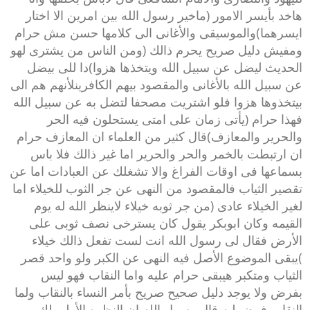
هاخد بأيسر الامور (ماخير رسول الله بين امرين الا اختار
ايسرهما)والموسيقى والأغانى الى كلامها حسن مش حرام
ومفيش دليل صريح يحرم ذالك (ومن الناس من يشترى لهو
الحديث ليضل عن سبيل الله ويتخذها هزوا)دا للى بيضل
عن سبيل الله بالأغانى والمقصود بيهم الكافرينلأنهم هم الى
بيتخذوها هزوا فلو اشتريت مصحفا لتضل به عن سبيل الله
فهذا حرام (يأتى زمان على امتى يستحلون فيه الحر
والحرير والمعازف)قال كثير من العلماء ان المعازف حرام
ان ارتبطت بالخمر والحر والحرير اما غير ذالك فلا باس
بسماعها فى اوقات الفراغ والا تشغلك عن العبادات اما عن
تقصير الثياب فالمقصود من النهى عن جر الثوب للخيلاء اما
لغير الخيلاء عادى (من جر ثوبه خيلاء لاينظر الله له يوم
القيمه وكان ابوبكر يقول كان يسترخى نصف ثوبى على
الأرض فقال لى رسول الله انت لست تفعل ذالك خيلاء
)يبقى الموضوع الأصل فيه النهى عن الكبر ولو واحد قصر
الثياب ومتكبر هيبقى حرام عليه واما النقاب فهو ليس
بفرض ولا يوجد دليل صحيح صريح بأمر النساء بالنقاب ولما
النقاب فرض ليه قال رسول الله ان النظره الأولى لك