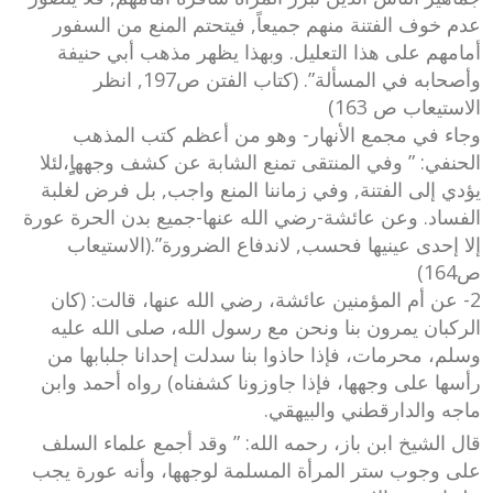
عدم خوف الفتنة منهم جميعاً, فيتحتم المنع من السفور
أمامهم على هذا التعليل. وبهذا يظهر مذهب أبي حنيفة
وأصحابه في المسألة”. (كتاب الفتن ص197, انظر
الاستيعاب ص 163)
وجاء في مجمع الأنهار- وهو من أعظم كتب المذهب
الحنفي: ” وفي المنتقى تمنع الشابة عن كشف وجههاٍِِ،لئلا
يؤدي إلى الفتنة, وفي زماننا المنع واجب, بل فرض لغلبة
الفساد. وعن عائشة-رضي الله عنها-جميع بدن الحرة عورة
إلا إحدى عينيها فحسب, لاندفاع الضرورة”.(الاستيعاب
ص164)
2- عن أم المؤمنين عائشة، رضي الله عنها، قالت: (كان
الركبان يمرون بنا ونحن مع رسول الله، صلى الله عليه
وسلم، محرمات، فإذا حاذوا بنا سدلت إحدانا جلبابها من
رأسها على وجهها، فإذا جاوزونا كشفناه) رواه أحمد وابن
ماجه والدارقطني والبيهقي.
قال الشيخ ابن باز، رحمه الله: ” وقد أجمع علماء السلف
على وجوب ستر المرأة المسلمة لوجهها، وأنه عورة يجب