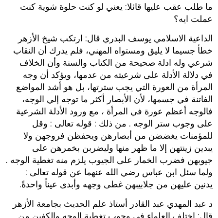
ما طلب عقب عليها قائلا: يعني لو كنت حلوة شوية كنت
عملت ايه؟
الداعية الاسلامي يوسف البدري قال: ارتكب شيخ الأزهر
خطأ جسيما لا يليق ومستواه المهني، فلم يدرك أن النقاب
شرعي وله ادلة صحيحة من الكتاب والسنة وأن الخلاف
في دلالة الأدلة على شرعيته من عدمها، ويؤكد أن وجه
المرأة من العورة التي يجب سترتها، بل هو أشد المواضع
الفاتنة في جسمها، لأن الأبصار أكثر ما توجه إلي الوجه،
فالوجه أعظم عورة في المرأة ، مع ورود الأدلة الشرعية
على وجوب ستر الوجه . من ذلك : قوله تعالى : وقل
للمؤمنات يغضضن من أبصارهن ويحفظن فروجهن ولا
يبدين زينتهن إلا ما ظهر منها وليضربن بخمرهن على
جيوبهن فضرب الخمار على الجيوب يلزم منه تغطية الوجه .
ولما سئل ابن عباس رضي الله عنهما عن قوله تعالى :
يدنين عليهن من جلابيبهن غطى وجهه وأبدى عيناً واحدةً.
د عبد المهدي عبد القادر أستاذ علم الحديث بجامعة الأزهر
قال: اختلف العلماء في وجوب تغطية الوجه والكفين من