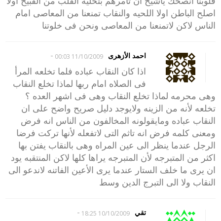
قلوبنا انصحك ياشيخ ان تأمرهم بتخليه القلب من القبيح اولا
اصلح الباطن اولا اللحيه والنقاب تمنعنا من المعاصى امام
الناس لاكن لاتمنعنا من المعاصى ونحن فى خلوتنا
-
احمد الأزهرى
11/10/2009 00:03
اذا كان النقاب عباده فلما تخلعه المرأ
فى الصلاه امام ربها لماذا تخلع النقاب
وهى محرمه لماذا تخلع النقاب وهى فى اشهر العده ؟
تخلعه لأنه من الزينه ولايوجد دليل صريح واضح على ان
النقاب عباده ومايقولونه المخالفون من الناس انه فرض
ومعنى كلمه فرض انه تاثم التى لاتفعله لأنها تركت فرضا
الرجل عندما ينظر الى عين المراه وهى بالنقاب يفتن بها
اكثر من المتبرجه لأن المتبرجه يراها كلها لاكن المنتقبه يود
ان يرى ما خلف الستار عندما يرى الأعين الفاتنه لاندعو الى
النقاب ولا الى التبرج الدين وسط
-
تقي
10/10/2009 18:25