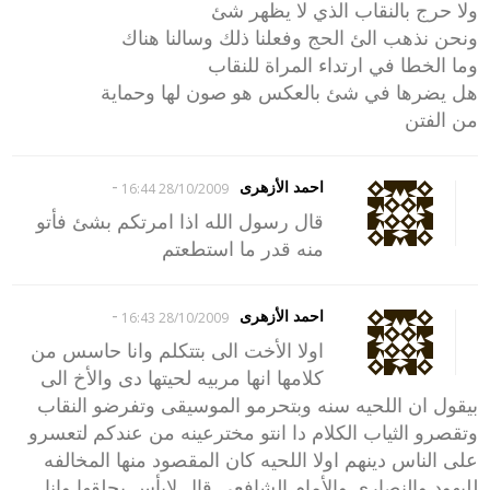
ولا حرج بالنقاب الذي لا يظهر شئ
ونحن نذهب الئ الحج وفعلنا ذلك وسالنا هناك
وما الخطا في ارتداء المراة للنقاب
هل يضرها في شئ بالعكس هو صون لها وحماية
من الفتن
-
احمد الأزهرى
28/10/2009 16:44
قال رسول الله اذا امرتكم بشئ فأتو
منه قدر ما استطعتم
-
احمد الأزهرى
28/10/2009 16:43
اولا الأخت الى بتتكلم وانا حاسس من
كلامها انها مربيه لحيتها دى والأخ الى
بيقول ان اللحيه سنه وبتحرمو الموسيقى وتفرضو النقاب
وتقصرو الثياب الكلام دا انتو مخترعينه من عندكم لتعسرو
على الناس دينهم اولا اللحيه كان المقصود منها المخالفه
لليهود والنصارى والأمام الشافعى قال لابأس بحلقها وانا