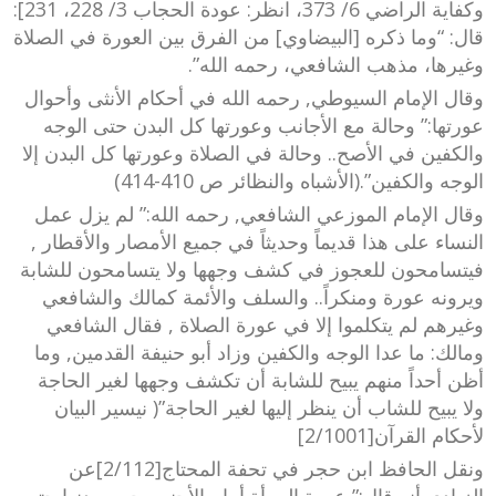
وكفاية الراضي 6/ 373، انظر: عودة الحجاب 3/ 228، 231]:
قال: “وما ذكره [البيضاوي] من الفرق بين العورة في الصلاة
وغيرها، مذهب الشافعي، رحمه الله”.
وقال الإمام السيوطي, رحمه الله في أحكام الأنثى وأحوال
عورتها:” وحالة مع الأجانب وعورتها كل البدن حتى الوجه
والكفين في الأصح.. وحالة في الصلاة وعورتها كل البدن إلا
الوجه والكفين”.(الأشباه والنظائر ص 410-414)
وقال الإمام الموزعي الشافعي, رحمه الله:” لم يزل عمل
النساء على هذا قديماً وحديثاً في جميع الأمصار والأقطار ,
فيتسامحون للعجوز في كشف وجهها ولا يتسامحون للشابة
ويرونه عورة ومنكراً.. والسلف والأئمة كمالك والشافعي
وغيرهم لم يتكلموا إلا في عورة الصلاة , فقال الشافعي
ومالك: ما عدا الوجه والكفين وزاد أبو حنيفة القدمين, وما
أظن أحداً منهم يبيح للشابة أن تكشف وجهها لغير الحاجة
ولا يبيح للشاب أن ينظر إليها لغير الحاجة”( نيسير البيان
لأحكام القرآن[2/1001]
ونقل الحافظ ابن حجر في تحفة المحتاج[2/112]عن
الزيادي أنه قال:” عورة المرأة أمام الأجنبي جميع بدنها حتى