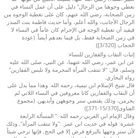
نغطي وجوهنا من الرجال” دليل على أن عمل النساء في
زمن الصحابة، رضي الله عنهم، كان على تغطية الوجوه من
الرجال الأجانب، والله أعلم، وأما حديث فاطمة بنت المنذر
فيفيد أن تغطية الوجه في الإحرام كان عاماً في النساء لا
في زمن الصحابة فقط، بل فيما بعدهم أيضاً. (عودة
الحجاب [3/320])
إثبات النقاب والقفازين للنساء:
عن ابن عمر، رضي الله عنهما، عن النبي، صلى الله عليه
وسلم، قال: “لا تنتقب المرأة المحرمة ولا تلبس القفازين”
رواه البخاري.
قال شيخ الإسلام ابن تيمية، رحمه الله: وهذا مما يدل على
أن النقاب والقفازين كانا معروفين في النساء اللاتي لم
يحرمن، وذلك يقتضي ستر وجوههن وأيديهن. (مجموع
الفتاوى[15/370-371])
وقال الإمام ابن العربي-رحمه الله-:” المسألة الرابعة
عشرة: قوله في حديث ابن عمر: :”ولا تنتقب المرأة”, وذلك
لأن ستر وجهها بالبرقع فرض إلا في الحج, فإنها ترخي شيئاً