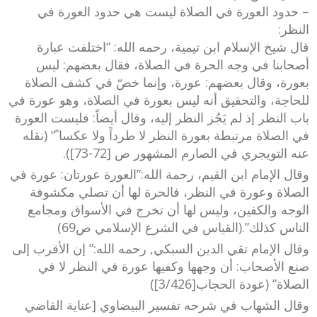
– حدود العورة في الصلاة ليست هي حدود العورة في
النظر:
قال شيخ الإسلام ابن تيمية، رحمه الله: “اختلفت عبارة
أصحابنا في وجه الحرة في الصلاة، فقال بعضهم: ليس
بعورة، وقال بعضهم: عورة، وإنما خصّ في كشف الصلاة
للحاجة، والتحقيق أنه ليس بعورة في الصلاة، وهو عورة في
باب النظر إذ لم يَجُز النظر إليه، وقال أيضاً: فليست العورة
في الصلاة مرتبطة بعورة النظر لا طرداً ولا عكسا ً” (نقله
عنه التويجري في الصارم المشهور ص [72-73]).
وقال الإمام ابن القيم، رحمة الله:”العورة عورتان: عورة في
الصلاة وعورة في النظر، فالحرة لها أن تصلي مكشوفة
الوجه والكفين، وليس لها أن تخرج في الأسواق ومجامع
الناس كذلك”.(القياس في الشرع الإسلامي ص69)
وقال الإمام تقي الدين السبكي, رحمه الله:” إن الأقرب إلى
صنع الأصحاب: أن وجهها وكفيها عورة في النظر لا في
الصلاة” (عودة الحجاب[3/426])
وقال الشهاب في شرحه تفسير البيضاوي [عناية القاضي