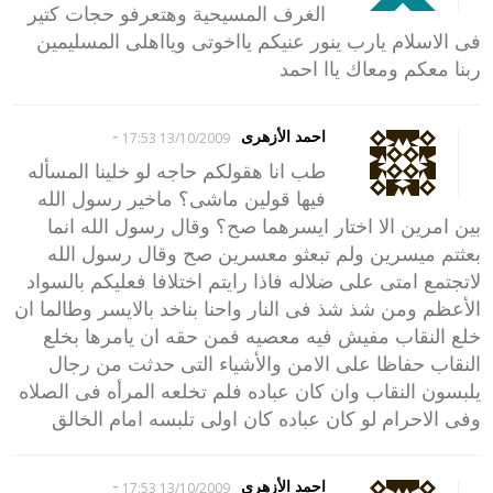
الغرف المسيحية وهتعرفو حجات كتير
فى الاسلام يارب ينور عنيكم يااخوتى ويااهلى المسليمين
ربنا معكم ومعاك ياا احمد
-
احمد الأزهرى
13/10/2009 17:53
طب انا هقولكم حاجه لو خلينا المسأله
فيها قولين ماشى؟ ماخير رسول الله
بين امرين الا اختار ايسرهما صح؟ وقال رسول الله انما
بعثتم ميسرين ولم تبعثو معسرين صح وقال رسول الله
لاتجتمع امتى على ضلاله فاذا رايتم اختلافا فعليكم بالسواد
الأعظم ومن شذ شذ فى النار واحنا بناخد بالايسر وطالما ان
خلع النقاب مفيش فيه معصيه فمن حقه ان يامرها بخلع
النقاب حفاظا على الامن والأشياء التى حدثت من رجال
يلبسون النقاب وان كان عباده فلم تخلعه المرأه فى الصلاه
وفى الاحرام لو كان عباده كان اولى تلبسه امام الخالق
-
احمد الأزهرى
13/10/2009 17:53