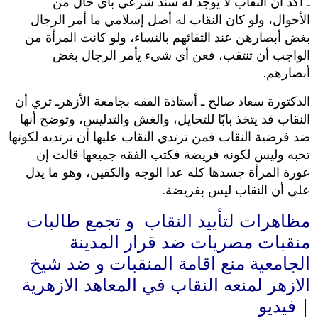
ـ أكد أن النقاب لا يوجد له سند شرعي بأي حال من
الأحوال، ولو كان النقاب له أصل إسلامي ما أمر الرجال
بغض أبصارهن عند التقائهم بالنساء، ولو كانت المرأة من
الواجب أن تنتقب، فعن أي شيء يأمر الرجال بغض
أبصارهم.
الدكتورة سعاد صالح ـ أستاذة الفقه بجامعة الأزهرـ تري أن
النقاب قد يتخذ بابًا للتحايل، والغش والتدليس، وتوضح أنها
ضد فرضية النقاب فمن ترتدي النقاب عليها أن ترتديه لكونها
تحبه وليس لكونه فريضة فكتب الفقه جميعها قالت إن
عورة المرأة جسدها كله عدا الوجه والكفين، وهو ما يدل
على أن النقاب ليس بفريضة.
مظاهرات لتأييد النقاب و تجمع طالبات
منقبات مصريات ضد قرار المدينة
الجامعية منع اقامة المنقبات و ضد شيخ
الازهر لمنعه النقاب في المعاهد الازهرية
| فيديو