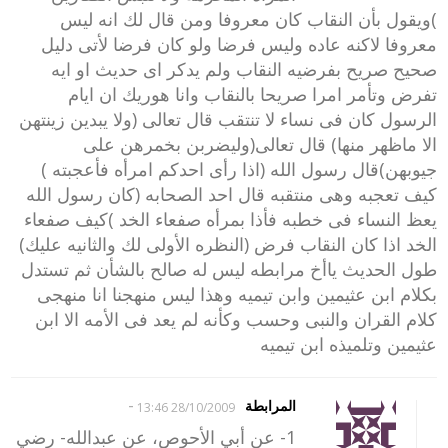
)ويقول بأن النقاب كان معروفا ومن قال لك انه ليس
معروفا لاكنه عاده وليس فرضا ولو كان فرضا لأتى دليل
صحيح صريح بفرضيه النقاب ولم يدكر اى حديث او ايه
تفرض وتأمر امرا صريحا بالنقاب وانا هوريك ان ايام
الرسول كان فى نساء لا تنتقب قال تعالى (ولا يبدين زينتهن
الا ماظهر منها) قال تعالى(وليضربن بخمرهن على
جيوبهن)قال رسول الله (اذا رأى احدكم امرأه فأعجبته )
كيف تعجبه وهى منتقبه قال احد الصحابه (كان رسول الله
يعظ النساء فى خطبه فأذا بمرأه صفعاء الخد )كيف صفعاء
الخد اذا كان النقاب فرض (النظره الأولى لك والثانيه عليك)
طول الحديث ياأخ مرابطه ليس له صالح بالشأن ثم تستدل
بكلام ابن عثيمين وابن تيميه وهذا ليس منهجنا انا منهجى
كلام القران والنبى وحسب وكأنه لم يعد فى الأمه الا ابن
عثيمين وتلميذه ابن تيميه
-
المرابطة
28/10/2009 13:46
1- عن أبي الأحوص، عن عبدالله- رضي