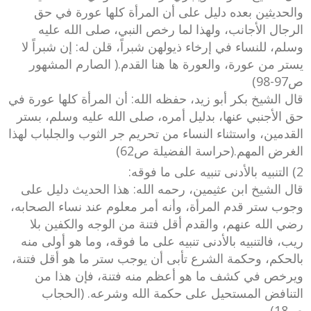
والحديثين بعده دليل على أن المرأة كلها عورة في حق
الرجال الأجانب، ولهذا لما رخص النبي، صلى الله عليه
وسلم، للنساء في إرخاء ذيولهن شبراً، قلن له: إن شبراً لا
يستر من عورة، والعورة ها هنا القدم.( الصارم المشهور
ص97-98)
قال الشيخ بكر أبو زيد، حفظه الله: أن المرأة كلها عورة في
حق الأجنبي عنها، بدليل أمره، صلى الله عليه وسلم، بستر
القدمين، واستثناء النساء من تحريم جر الثوب والجلباب لهذا
الغرض المهم.(حراسة الفضيلة ص62)
2) التنبيه بالأدنى تنبيه على ما فوقه:
قال الشيخ ابن عثيمين، رحمه الله: هذا الحديث دليل على
وجوب ستر قدم المرأة، وأنه أمر معلوم عند نساء الصحابه،
رضي الله عنهم، والقدم أقل فتنة من الوجه والكفين بلا
ريب، فالتنبيه بالأدنى تنبيه على ما فوقه، وما هو أولى منه
بالحكم، وحكمة الشرع تأبى أن يوجب ستر ما هو أقل فتنة،
ويرخص في كشف ما هو أعظم منه فتنة، فإن هذا من
التنافض المستحيل على حكمة الله وشرعه. (الحجاب
ص18)