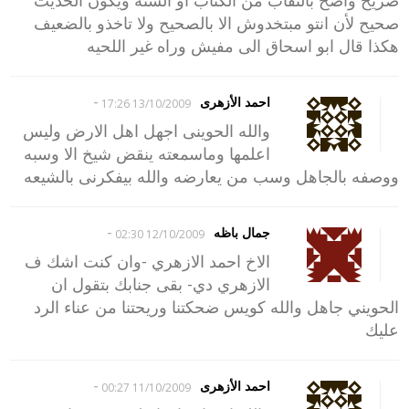
صحيح لأن انتو مبتخدوش الا بالصحيح ولا تاخذو بالضعيف
هكذا قال ابو اسحاق الى مفيش وراه غير اللحيه
-
احمد الأزهرى
13/10/2009 17:26
والله الحوينى اجهل اهل الارض وليس
اعلمها وماسمعته ينقض شيخ الا وسبه
ووصفه بالجاهل وسب من يعارضه والله بيفكرنى بالشيعه
-
جمال باظه
12/10/2009 02:30
الاخ احمد الازهري -وان كنت اشك ف
الازهري دي- بقى جنابك بتقول ان
الحويني جاهل والله كويس ضحكتنا وريحتنا من عناء الرد
عليك
-
احمد الأزهرى
11/10/2009 00:27