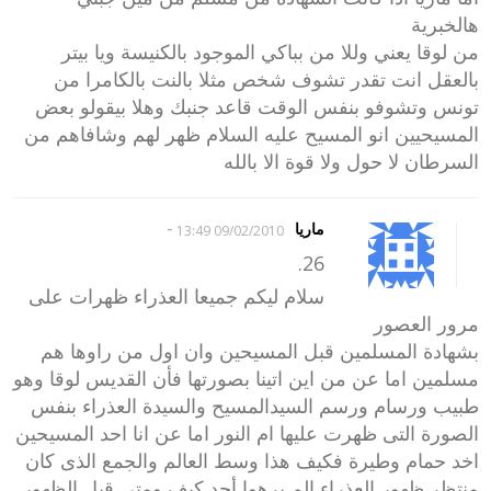
هالخبرية
من لوقا يعني وللا من بباكي الموجود بالكنيسة ويا بيتر
بالعقل انت تقدر تشوف شخص مثلا بالنت بالكامرا من
تونس وتشوفو بنفس الوقت قاعد جنبك وهلا بيقولو بعض
المسيحيين انو المسيح عليه السلام ظهر لهم وشافاهم من
السرطان لا حول ولا قوة الا بالله
-
ماريا
09/02/2010 13:49
26.
سلام ليكم جميعا العذراء ظهرات على
مرور العصور
بشهادة المسلمين قبل المسيحين وان اول من راوها هم
مسلمين اما عن من اين اتينا بصورتها فأن القديس لوقا وهو
طبيب ورسام ورسم السيدالمسيح والسيدة العذراء بنفس
الصورة التى ظهرت عليها ام النور اما عن انا احد المسيحين
اخد حمام وطيرة فكيف هذا وسط العالم والجمع الذى كان
منتظر ظهور العذراء الم يرهوا أحد كيف ومتى قبل الظهور