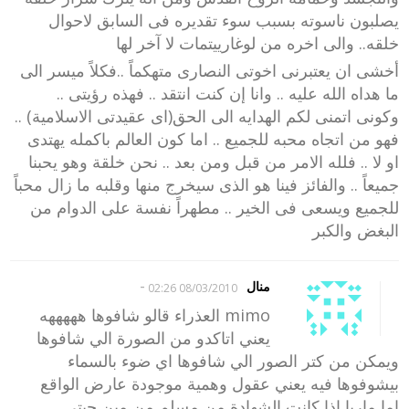
يصلبون ناسوته بسبب سوء تقديره فى السابق لاحوال
خلقه.. والى اخره من لوغارييتمات لا آخر لها
أخشى ان يعتبرنى اخوتى النصارى متهكماً ..فكلاً ميسر الى
ما هداه الله عليه .. وانا إن كنت انتقد .. فهذه رؤيتى ..
وكونى اتمنى لكم الهدايه الى الحق(اى عقيدتى الاسلامية) ..
فهو من اتجاه محبه للجميع .. اما كون العالم باكمله يهتدى
او لا .. فلله الامر من قبل ومن بعد .. نحن خلقة وهو يحبنا
جميعاً .. والفائز فينا هو الذى سيخرج منها وقلبه ما زال محباً
للجميع ويسعى فى الخير .. مطهراً نفسة على الدوام من
البغض والكبر
-
منال
08/03/2010 02:26
mimo العذراء قالو شافوها هههههه
يعني اتاكدو من الصورة الي شافوها
ويمكن من كتر الصور الي شافوها اي ضوء بالسماء
بيشوفوها فيه يعني عقول وهمية موجودة عارض الواقع
اما ماريا اذا كانت الشهادة من مسلم من مين جبتي