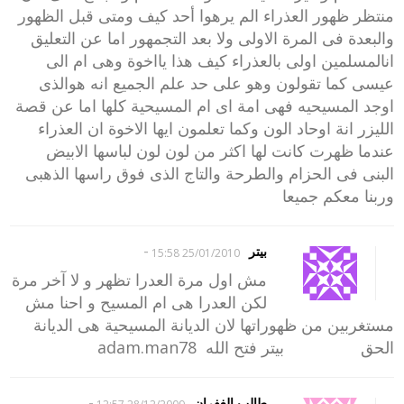
منتظر ظهور العذراء الم يرهوا أحد كيف ومتى قبل الظهور
والبعدة فى المرة الاولى ولا بعد التجمهور اما عن التعليق
انالمسلمين اولى بالعذراء كيف هذا يااخوة وهى ام الى
عيسى كما تقولون وهو على حد علم الجميع انه هوالذى
اوجد المسيحيه فهى امة اى ام المسيحية كلها اما عن قصة
الليزر انة اوحاد الون وكما تعلمون ايها الاخوة ان العذراء
عندما ظهرت كانت لها اكثر من لون لون لباسها الابيض
البنى فى الحزام والطرحة والتاج الذى فوق راسها الذهبى
وربنا معكم جميعا
-
بيتر
25/01/2010 15:58
مش اول مرة العدرا تظهر و لا آخر مرة
لكن العدرا هى ام المسيح و احنا مش
مستغربين من ظهوراتها لان الديانة المسيحية هى الديانة
الحق بيتر فتح الله adam.man78
-
طالب الغفران