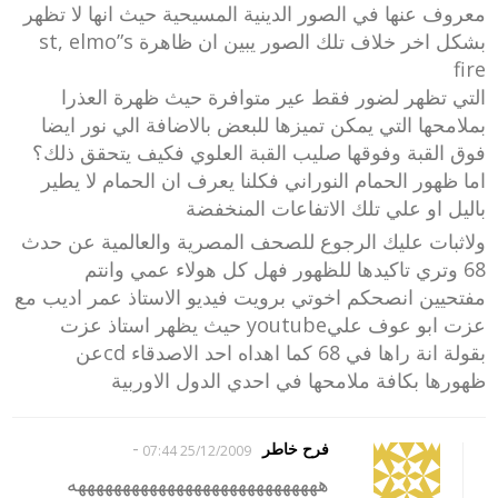
معروف عنها في الصور الدينية المسيحية حيث انها لا تظهر
بشكل اخر خلاف تلك الصور يبين ان ظاهرة st, elmo”s
fire
التي تظهر لضور فقط عير متوافرة حيث ظهرة العذرا
بملامحها التي يمكن تميزها للبعض بالاضافة الي نور ايضا
فوق القبة وفوقها صليب القبة العلوي فكيف يتحقق ذلك؟
اما ظهور الحمام النوراني فكلنا يعرف ان الحمام لا يطير
باليل او علي تلك الاتفاعات المنخفضة
ولاثبات عليك الرجوع للصحف المصرية والعالمية عن حدث
68 وتري تاكيدها للظهور فهل كل هولاء عمي وانتم
مفتحيين انصحكم اخوتي برويت فيديو الاستاذ عمر اديب مع
عزت ابو عوف عليyoutube حيث يظهر استاذ عزت
بقولة انة راها في 68 كما اهداه احد الاصدقاء cdعن
ظهورها بكافة ملامحها في احدي الدول الاوربية
-
فرح خاطر
25/12/2009 07:44
ههههههههههههههههههههههههههههه