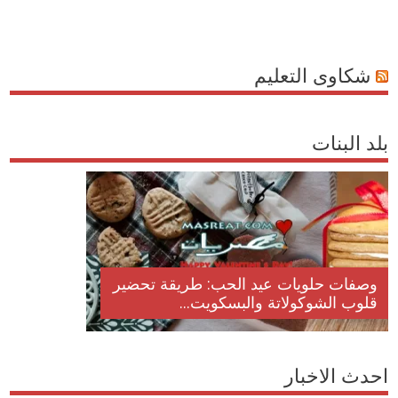
شكاوى التعليم
بلد البنات
وصفات أكلات عيد راس السنة الميلادية
والميلاد المجيد الكريسما...
احدث الاخبار