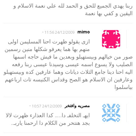
ربنا يهدي الجميع للحق و الحمد لله علي نعمة الاسلام و
اليقين و كفي بها نعمة
-
mimo
24/12/2009 11:56
ازى يقولو ظهرت احنا المسليمن اولى
منهم بها هما يعرفو شكلها منين رسمين
صور من خيالهم وبيستهبلو وبعدين ما فيش حاجه اسمها
الصليب ولا يسوع اسمه عيسى وسيدنا عيسى ربنا رفعه
اليه احنا دينا جامع الثلاث ديانات وهما عارفين كده وبيستهبلو
وعارفين ان الاسلام هو الصح وقداس الكنيسه تات ارباعهم
بياسلموا
-
مصريه وافتخر
24/12/2009 10:57
ايهـ التخلفـ دا….. كدا العذارء ظهرت لالا
بجد هنتحر من الكلام دا ارحمنا ياربـ..