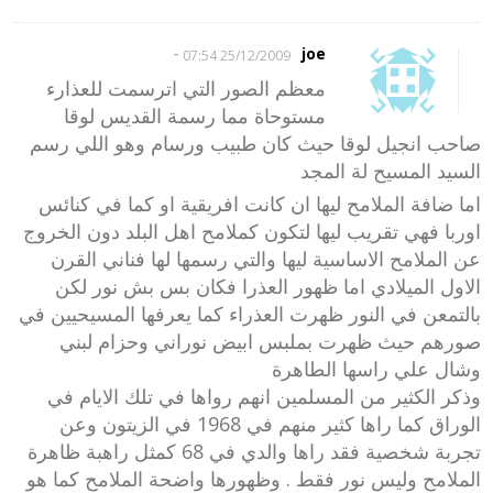
-
joe
25/12/2009 07:54
معظم الصور التي اترسمت للعذارء
مستوحاة مما رسمة القديس لوقا
صاحب انجيل لوقا حيث كان طبيب ورسام وهو اللي رسم
السيد المسيح لة المجد
اما ضافة الملامح ليها ان كانت افريقية او كما في كنائس
اوربا فهي تقريب ليها لتكون كملامح اهل البلد دون الخروج
عن الملامح الاساسية ليها والتي رسمها لها فناني القرن
الاول الميلادي اما ظهور العذرا فكان بس بش نور لكن
بالتمعن في النور ظهرت العذراء كما يعرفها المسيحيين في
صورهم حيث ظهرت بملبس ابيض نوراني وحزام لبني
وشال علي راسها الطاهرة
وذكر الكثير من المسلمين انهم رواها في تلك الايام في
الوراق كما راها كثير منهم في 1968 في الزيتون وعن
تجربة شخصية فقد راها والدي في 68 كمثل راهبة ظاهرة
الملامح وليس نور فقط . وظهورها واضحة الملامح كما هو