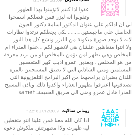
28/12/2009 12:57
عفوا اذا كنتم لاتؤمنوا بهذا الظهور
وتقولوا انه ليزر فمن فضلكم اسمحوا
لي ان ادلكم علي عنوان الدكتور اسامة دكتور العيون
الحاصل علي ماجيستير………. لكي يجعلكم ترتدوا نظارات
لانه لا يوجد صورة متكونة من الليزر وتشع كل هذا النور …
ولا انتوا متغاظين علشان هي لاتظهر لكم …عفوا العذراء ام
المخلص وهي تظهر لمن يؤمن بالمخلص او من يريد معرفة
من هو المخلص.. وبعدين عمرو اديب كبير المتعصبين
المسلمين ومني الشاذلي التي لا تطيق المسيحيين بالمره
اللذان يعتبران برامجهما من اكبر البرامج التلفزيونية التي
تصدقونها اعترفوا بظهور العذراء واكدوا ذلك..وباذن المسيح
العدرا هادل عمرو ومني الي طريق الحقيقة..sameh
-
رومانى ستالايت
27/12/2009 22:18
اذا كان الله معنا فمن علينا انتو متغظين
ليه ظهرت ولاا مظهرتش ملكوش دعوه