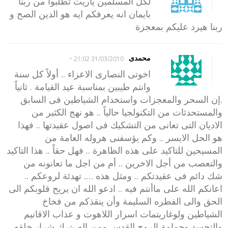
لكل المسلمين ياريت تطلبوا من ربنا
بايمان انه يعرفكم ايه هو الدين الصح و
ربنا هيرد عليكم بمعجزة
-
محمدى
31/03/2010 21:02
اخوتى النصارى الاعزاء .. أولاً كل سنة
وانتم طيبين بمناسبة عيد القيامة . ثانياً
.إن السحر والمعجزات واستخدام الشياطين فى السابق
والمستحدثات من التكنولجيا حالياً .. هو نهج الكثير من
الاديان التى تعانى من التشكيك فى اصول عقيدتها .. فهذا
هو الحل الايسر .. وكم يؤسفنى هروله العامة من
المسيحين للتاكيد على هذه الظاهرة .. فهل حقاً .. هذا التاكيد
والتعصب من أجل الاخرين .. أم من اجل ما تعانونه من
شك دائم فى عقيدتكم .. ومثل هذه …. تهدئة لروعكم ..
اعانكم الله على ماأنتم فيه .. ادعو الله ان يريح قلوبكم الى
الحق والى الفطره السليمة وأن ينقذكم من فخاخ
الشياطين ولوغاريتمات اسرار اللاهوت و عذاب الاقانيم
والتجسد وحمامة الروح القدس ومن اله يترك شرار خلقه