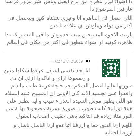
دا اضواء ليزر بتخرج من برج ايفيل وناس كتير بتزور فرنسا
عارفين الموضوع دا
اللى حصل فى القاهره انا وغيري شفناه كتير وبيحصل فى
اكتر من دوله وملوش اي علاقه بالدين
ياريت الاخوه المسيحين ميستخدموش دا فى التبشير لانه دا
ظاهره كونيه او اضواء بتظهر فى اكتر من مكان فى العالم
-
m
24/12/2009 16:27
انا بجد نفسي اعرف عرفوا شكلها منين
و رسموها ازاي و اتاكدوا ازاي ان دى
صورتها عليها افضل السلام بجد حاجة غريبة طيب ما دام
وافقوا علي تجسيد الاله كان الاولي ان المسيح عليه السلام
هو اللي يظهر موش السيدة العذراء طيب و ليه تظهر علي
هيئة نورانية كانت ظهرت بصورة بشرية مصحوبة بهالة من
النور مثلا زيادة ف التاكيد يعنى حقيقي اصحاب العقول
اللهم ارنا الحق حقا و ارزقنا اتباعةو ارنا الباطل باطل و
ارزقنا اجتنابه