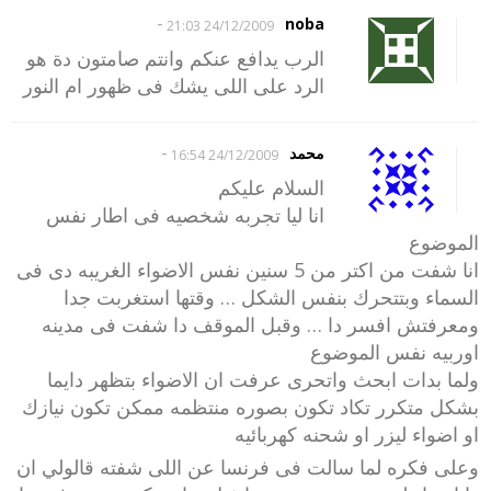
-
noba
24/12/2009 21:03
الرب يدافع عنكم وانتم صامتون دة هو
الرد على اللى يشك فى ظهور ام النور
-
محمد
24/12/2009 16:54
السلام عليكم
انا ليا تجربه شخصيه فى اطار نفس
الموضوع
انا شفت من اكتر من 5 سنين نفس الاضواء الغريبه دى فى
السماء وبتتحرك بنفس الشكل … وقتها استغربت جدا
ومعرفتش افسر دا … وقبل الموقف دا شفت فى مدينه
اوربيه نفس الموضوع
ولما بدات ابحث واتحرى عرفت ان الاضواء بتظهر دايما
بشكل متكرر تكاد تكون بصوره منتظمه ممكن تكون نيازك
او اضواء ليزر او شحنه كهربائيه
وعلى فكره لما سالت فى فرنسا عن اللى شفته قالولي ان