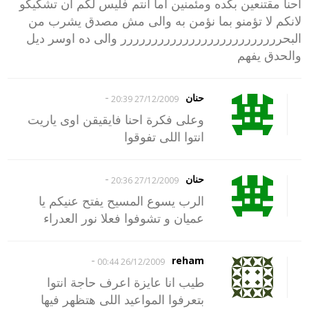
احنا مقتنعين بكده ومئمنين اما انتم فليس لكم ان تشكيكو
لانكم لا تؤمنو بما نؤمن به والى مش مصدق يشرب من
البحرررررررررررررررررررررررررر والى ده اوسر ديل
والحدق يفهم
-
حنان
27/12/2009 20:39
وعلى فكرة احنا فايقيقن اوى ياريت
انتوا اللى تفوقوا
-
حنان
27/12/2009 20:36
الرب يسوع المسيح يفتح عنيكم يا
عميان و تشوفوا فعلا نور العدراء
-
reham
26/12/2009 00:44
طيب انا عايزة اعرف حاجة انتوا
بتعرفوا المواعيد اللى هتظهر فيها