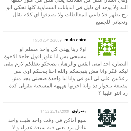
الله ولا يوجد اي دليل في الديانات السماوية كلها تحكي انو
رح تظهر فلا داعي للمغالطات ولا تصدقوا اي كلام يقال
وتحياتي للجميع
-
mido cairo
25/12/2009 16:50
اولا ربنا يهدى كل واحد مسلم او
مسيحى بس انا عاوز اقول حاجة الاخوة
النصارة احد امتى القس والرهبان يضحكو بعقلكم لازم يبقى
ليكم فكر وانا مش بنهجمكم والله احنا بنحبكم اوى بس
زعلانين على لى انتو فى وانا ليا واحدة صحبتى بجد مش
مقتنعة بلحوار دة واية اخرتها ههههه المسحية بتقولى كدة
رد انتو عليها ؟
-
مصراوى
25/12/2009 14:53
سبع أماكن فى وقت واحد طيب واحد
عاقل يرد يعنى فيه سبعة عذراء و لا