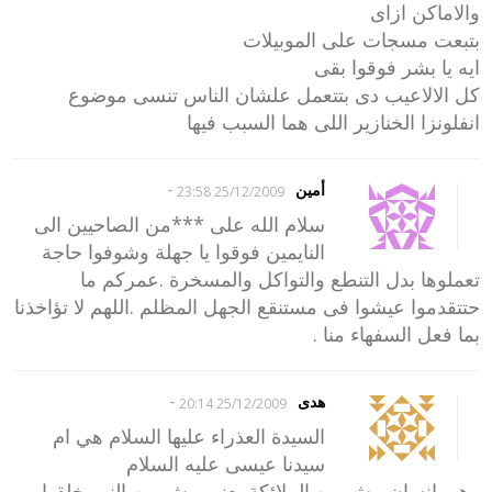
والاماكن ازاى
بتبعت مسجات على الموبيلات
ايه يا بشر فوقوا بقى
كل الالاعيب دى بتتعمل علشان الناس تنسى موضوع
انفلونزا الخنازير اللى هما السبب فيها
-
أمين
25/12/2009 23:58
سلام الله على ***من الصاحيين الى
النايمين فوقوا يا جهلة وشوفوا حاجة
تعملوها بدل التنطع والتواكل والمسخرة .عمركم ما
حتتقدموا عيشوا فى مستنقع الجهل المظلم .اللهم لا تؤاخذنا
بما فعل السفهاء منا .
-
هدى
25/12/2009 20:14
السيدة العذراء عليها السلام هي ام
سيدنا عيسى عليه السلام
وهي انسان مش من الملائكة يعني مش من النور خلقها