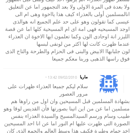
ولا بعدة فى المرة الاولى ولا بعد التجمهور اما عن التعليق
انالمسلمين أولى بالعذراء كيف هذا يااخوة وهى ام الى
عيسى كما تقولون وهو على حد علم الجميع انه هوالذى
اوجد المسيحيه فهى امة اى ام المسيحية كلها اما عن قصة
الليزر انة اوحادى الون وكما تعلمون ايها الاخوة ان العذراء
عندما ظهرت كانت لها اكثر من لونفى لبسها
لون جلبابهاا الابيض والبنى فى الحزام والطرحة والتاج الذى
فوق راسها الذهبى وربنا معكم جميعا
-
ماريا
09/02/2010 13:42
سلام ليكم جميعا العذراء ظهرات على
مرور العصور
بشهادة المسلمين قبل المسيحين وان اول من راوها هم
مسلمين اما عن من اين اتينا بصورتها فأن القديس لوقا وهو
طبيب وسام ورسم السيدالمسيح والسيدة العذراء بنفس
الصورة التى ظهرت عليها ام النور اما عن انا احد المسيحين
اخد حمام وطيرة فكيف هذا وسط العالم والجمع الذى كان