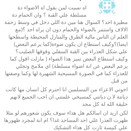
اه نسيت لمن يقول اه الاضواء دة
مسلطة علي القبة ؟ وان الحمام دة
مطيرة احد؟ السوال هنا مين دة اللي دخل في وسط زحمة
الالاف واستمر بالضواء والحمام دون ان يراه احد ؟(مع
العلم ان الناس مالية الطرق والمنازل المحيطة واسطحها
ايضا)؟وكيف استطاع ان يكون ضوءة(كما يزعم البعض)
علي شكل العذراء بين القبة السفلي وفوقها الصليب؟
وكيف استطاع البعض تميز هذا الضواء ( مازلت اقول كما
يزعم البعض عن انة اضواء مسلطة) اي ملامح وتجلي
للعذراء كما في الصورة المسيحية الشهيرة لها وكما وصفتها
من قبل
اخوتي الاعزاء من المسلمين انا احنرم كل انسان مها كانت
ديانتة لا ن ديانتي كمسيحي علمتني ان احب الجميع لانهم
خليقة الله لة كل مجد
لكن اريد ان اسالكم هل هذاء سوف يكون شعورهم لو مثلا
ظهرت العذرا علي احد المساجد غدا؟ ام انة لمجرد ظهورها
علي كنيسة ثارت كل هذاء التشكيك