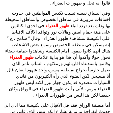
قالوا انه تجل و ظهورات العذراء .
وفي السياق نفسه تسبب تكدس المواطنين في حدوث
اختناقات مرورية في مناطق الخصوص والمناطق المحيطة
بها وذلك بعد تردد انباء
ظهور العذراء
في احدى الكنائس
على هيئة حمام ابيض وهالات نور وتوافد الالآف الاقباط
على الكنيسة لمشاهدة ظهور العذراء ، وقال ” سامح . ج ”
إنه يسكن في منطقة الخصوص وسمع بعض الاشخاص
هناك أنهم كانوا يقفون أمام الكنيسة وشاهدوا حمامة بيضاء
تحول حولا وأكدوا أن هذا هو بداية علامات
ظهور العذراء
وقاموا باستدعاء اقاربائهم وزملائهم ، الشاب تامر الذي
يعمل حارساً بجراج بمنطقة مسرة وأحد شهود العيان قال :
أنا مسيحي لكن الضوء الذي رآه الكثيريون من قائدي
السيارات مصدره قد يكون جهاز ليزر لكنه ليس ظهور
العذراء مريم ، لأني رأيت ظهور العذراء في الوراق وكان
حقيقيا لكن هذا ليس من ظهورات العذراء .
أما منطقة الوراق فقد قل الاقبال على لكنيسة مما ادى الى
حدوث انفراجة مرورية بشارع الكورنيش الذي عانى من