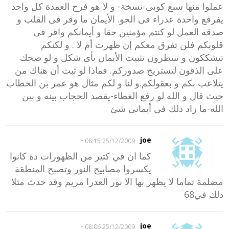
عملوا منها سبع كوبى-نسخة- و لا هو فرح العمدة كل واحد
يفرقع واحدة عذراء فى الجو. الأيمان ما وقر فى القلب و
صدقه العمل لو كنتم مؤمنين حقا و أيمانكم واقر فى
قلوبكم فلن تفرق معكم إن ظهرت أم لا . و لكنكم
تتشككون و تنتظرون تثبيت الأيمان بأى شكل و لو ضحك
على الذقون لتستريح صدوركم. فماذا لو ثبت أن هناك من
يتلاعب بكم و بعقولكم.و لنا و لكم مثال هو عمر بن الخطاب
حيث قال و الله لو رفع الغطاء-يقصد الحجاب بينه و بين
الله-ما زاد ذلك فى أيمانى شئ
-
joe
25/12/2009 08:15
كما ان في كتير من الظهورات دة كانوا
يكسروا مصابيح النور وتصبح المنطقة
مضلمة تماما لا يظهر بها الا نور العدرا مريم وقد حدث مثلا
ذلك في68
-
joe
25/12/2009 08:06