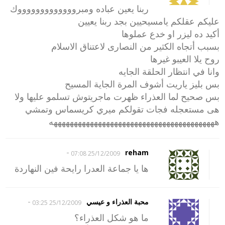
ربنا يعين عباده ومبروووووووووووووك
عليكم عقلكم يامسيحيين بجد ربنا يعيين
أكيد ده ليزر او خدع عملوها
بسبب أتجاه الكثير من النصارى لاعتناق الاسلام
روح يلا العيبو غيرها
وانا في انتظار الحلقة الجايه
بس بليز ياريت أشوف المرة الجاية المسيح
بس صحيح لما العذراء ظهرت ماجريتوش تسلمو عليها ولا
هى مستعجله فجات تقولكم ميري كريسماس وتمشي
هههههههههههههههههههههههههههههههههههههههههه
-
reham
25/12/2009 07:08
ها يا جماعة العدرا رايحة فين النهاردة
-
محبة العذراء و عيسي
25/12/2009 03:25
ما هو شكل العذراء؟