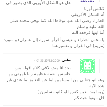
هل هو الشكل الأوربي الذي يظهر قي
كنائس أوربا
أم الشكل الأقريقي
العذراء رضي الله عنها توفاها الله كما توفي محمد صلي
الله عليه و سلم
أما ابنها فرفعه الله
يا محبي العذراء و عيسي أقرأوا سورة (ال عمران) و سورة
(مريم) في القران و تفسيرهما
-
سامى
25/12/2009 01:33
بجد انا مش لاقى كلام اقوله بس
حاسس بنعمة عظيمة ربنا غمرنى بيها
وهو انو جعلنى من المسلمين اما عن التعليق ما عندى غير
هذه الاية
(ربما يود الذين كفروا لو كانو مسلمين )
قل موتوا بغيظكم