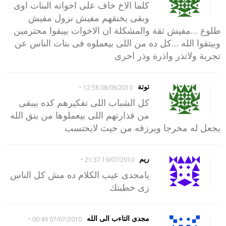
كلما الاخ خاف على اخواته البنات اوى
وبقى يخنقهم مفيش نزول مفيش
طلوع …مفيش ثقة والمشكلة ان الاخوات بيبقوا محترمين
وبيتقوا الله …كل ده من اللى بيعملوه فى بنات الناس عن
تجربة ولاتذر واذرة وذر اخرى
-
توتة
08/08/2010 12:58
كل الشباب اللى تفكيرهم كده بيبقى
من قذارتهم اللى بيعملوها من يتق الله
يجعل له مخرجا ويرزقه من حيث لايحتسب
-
ريم
19/07/2010 21:37
يامجدى عيب الكلام ده مش كل الناس
زى خطبتك
-
مجدى التاءب الى الله
07/07/2010 00:49