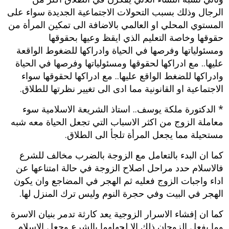
الرجال وذلك بسبب التحولات الاجتماعية الجديدة سواء على
المستوي المحلي او العالمي بالاضافة الى تمكين المرأة من
حقوقها وخاصة التعليم الذي ايقظ وعيها بحقوقها
ومسئولياتها وفرصها في الحياة وادراكها للضغوط الواقعة
عليها.. مع ادراكها لحقوقها ومسئولياتها وفرصها في الحياة
وادراكها للضغط الواقع عليها.. مع ادراكها لحقوقها سواء
الاجتماعية او القانونية مما ادى الى تغيير نظرتها للطلاق.
* الدكتورة ملكة يوسف.. استاذ الشريعة الاسلامية سوء
معاملة الزوج من اكثر الاسباب التي تجعل الحياة معه شبه
مستحيلة مما يجعل المرأة تلجأ الى الطلاق.
كما ان البدء بالتعامل مع الزوجة بالضرب مخالف للشرع
فالاسلام حدد مراحل اصلاح الزوجة في حالة امتناعها عن
اداء واجبات الزوج فعليه ثم الهجر في المضاجع وان يكون
الهجر في البيت وفي حجرة النوم وليس ترك المنزل لها.
كما ان إفشاء الاسرار الزوجية يعد كارثة تدمر بنيان الاسرة
وما يفعل الزوجان ذلك الا لجهلهما بالشرع وجعل الاسلام