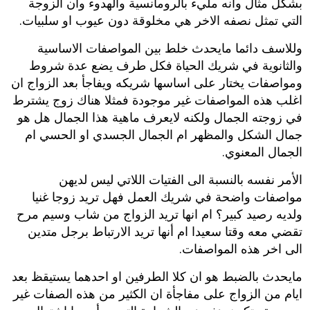
بشكل مثال وانه مليء بالرومانسية والهدوء وان الزوجة
التي تمثل نصفه الاخر هي مخلوقة دون عيوب او سلبيات.
وللاسف دائما مايحدث خلط بين المواصفات الاساسية
والثانوية في شريك الحياة فكل طرف يضع عدة شروط
ومواصفات يختار على اساسها شريكه ويفاجأ بعد الزواج ان
اغلب هذه المواصفات غير موجودة فمثلا هناك زوج يشترط
في زوجته الجمال ولكنه لايعرف ماهية هذا الجمال هل هو
جمال الشكل والمظهر ام الجمال الجسدي او الحسي ام
الجمال المعنوي.
الأمر نفسه بالنسبة الى الفتيات اللاتي ليس لديهن
مواصفات واضحة في شريك العمل فهل تريد زوجا غنيا
ولديه رصيد كبير؟ ام انها تريد الزواج من شاب وسيم مرح
تقضي معه وقتا سعيدا ام أنها تريد الارتباط برجل متدين
الى اخر هذه المواصفات.
مايحدث بالضبط هو ان كلا الطرفين او احدهما يستيقظ بعد
ايام من الزواج على مفاجأة ان الكثير من هذه الصفات غير