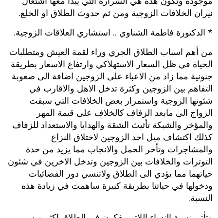
موجودة وتكون هذه هي الشرارة التي يبدأ معها اشتعال
نيران الخلافات الزوجية ومن ثم حدوث الطلاق او الخلع.
* الدكتورة فاطمة الشناوي .. استشاري العلاقات الزوجية.
من أهم اسباب الطلاق الجري وراء لقمة العيش ومتطلبات
الحياة في ظل السعار الاستهلاكي وارتفاع الاسعار بطريقة
جنونية مما زاد من الاعباء على الزوجين اضافة الى صعوبة
التفاهم بين الزوجين وكثرة تدخل الاهل والاقارب في
شئونها الزوجية واستمرار بعض الخلافات التي سبقت
الزواج الى مابعد الزفاف كالخلاف على قيمة المهر
والمؤخر والشبكة تأثيث الشقة والهدايا والاستعداد للزفاف
كذلك اكتشاف ميل احد الزوجين لاختلاق النزاع
والمشاجرات وتأخر الحمل والانجاب مما يزيد من حدة
التوترات والخلافات بين الزوجين وتدخل الاخرين في شئون
حياتهما مما يؤدي الى الطلاق ولاتنسي دور الفضائيات
ودخولها في حياتنا بطريقة كبيرة ساهمت في زيادة هذه
النسبة.
وتأتي نسبة النساء اللاتي يفكرن في الطلاق اكثر من