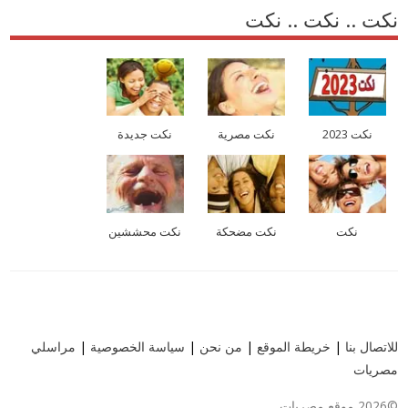
نكت .. نكت .. نكت
نكت 2023
نكت مصرية
نكت جديدة
نكت
نكت مضحكة
نكت محششين
للاتصال بنا
|
خريطة الموقع
|
من نحن
|
سياسة الخصوصية
|
مراسلي
مصريات
©2026 موقع مصريات