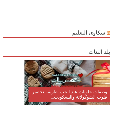
شكاوى التعليم
بلد البنات
وصفات حلويات عيد الحب: طريقة تحضير
قلوب الشوكولاتة والبسكويت...