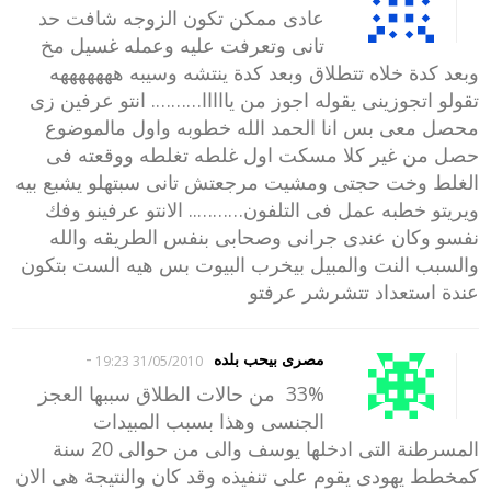
عادى ممكن تكون الزوجه شافت حد
تانى وتعرفت عليه وعمله غسيل مخ
وبعد كدة خلاه تتطلاق وبعد كدة ينتشه وسيبه هههههههه
تقولو اتجوزينى يقوله اجوز من يااااا………. انتو عرفين زى
محصل معى بس انا الحمد الله خطوبه واول مالموضوع
حصل من غير كلا مسكت اول غلطه تغلطه ووقعته فى
الغلط وخت حجتى ومشيت مرجعتش تانى سبتهلو يشبع بيه
ويريتو خطبه عمل فى التلفون……….. الانتو عرفينو وفك
نفسو وكان عندى جرانى وصحابى بنفس الطريقه والله
والسبب النت والمبيل بيخرب البيوت بس هيه الست بتكون
عندة استعداد تتشرشر عرفتو
-
مصرى بيحب بلده
31/05/2010 19:23
33% من حالات الطلاق سببها العجز
الجنسى وهذا بسبب المبيدات
المسرطنة التى ادخلها يوسف والى من حوالى 20 سنة
كمخطط يهودى يقوم على تنفيذه وقد كان والنتيجة هى الان