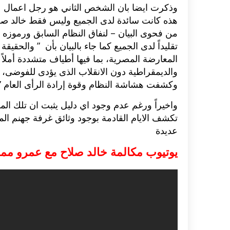
وذكرت ايضا بان الشخص الثاني هو رجل اعمال كا
هذه كانت سائدة لدى الجميع وليس فقط خالد صلاح
اكلات عيد الاضحى 2023 وصفات طبخ
طريقة تحضير حلاوة المولد الن
ر بالصور...
وصفات بالفيديو والصور...
من فحوى البيان – لنفاق النظام السابق ورموزه ا
تقليداً لدى الجميع كما جاء بالبيان بأن ” والحقيق
المعارضة المصرية، بما فيها أطياف متشددة أملاً
وكشفت هشاشة النظام وقوة إرادة الرأى العام ” 
واخيراً ورغم عدم وجود اي دليل يثبت ان تلك الم
تكشف الايام القادمة بوجود وثائق غرفة جهنم ا
عديدة
يوتيوب مكالمة خالد صلاح مع عمرو م