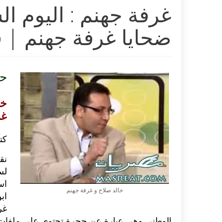
غرفة جهنم : اليوم ال
ضحايا غرفة جهنم | ف
حب
خا
غر
كت
نق
لس
اس
خالد صلاح و غرفة جهنم
اب
غر
الوطني وهي عبارة عن حجرة تحتوي على ملفات