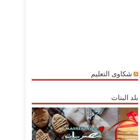
شكاوى التعليم
بلد البنات