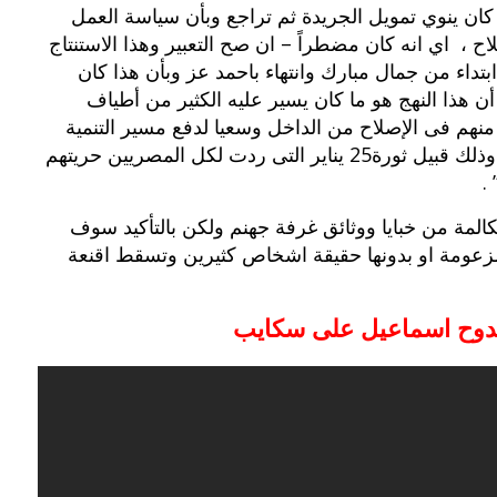
ن ينوي تمويل الجريدة ثم تراجع وبأن سياسة العمل
 ، اي انه كان مضطراً – ان صح التعبير وهذا الاستنتاج
بوي مع
وصفات أكلات عيد راس السنة الميلادية
والميلاد المجيد الكريسما...
بتداء من جمال مبارك وانتهاء باحمد عز وبأن هذا كان
ة أن هذا النهج هو ما كان يسير عليه الكثير من أطياف
 منهم فى الإصلاح من الداخل وسعيا لدفع مسير التنمية
والديمقراطية دون الانقلاب الذى يؤدى للفوضى، وذلك قبيل ثورة25 يناير التى ردت لكل المصريين حريتهم
.
كالمة من خبايا ووثائق غرفة جهنم ولكن بالتأكيد سوف
لمزعومة او بدونها حقيقة اشخاص كثيرين وتسقط اقنعة
مدوح اسماعيل على سكايب