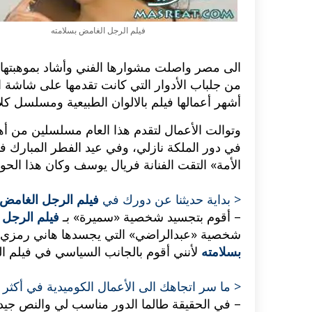
فيلم الرجل الغامض بسلامته
الى مصر واصلت مشوارها الفني وأشاد بموهبتها 
من جلباب الأدوار التي كانت تقدمها على شاشة ا
أشهر أعمالها فيلم بالالوان الطبيعية ومسلسل كل
وتوالت الأعمال لتقدم هذا العام مسلسلين من أه
في دور الملكة نازلي، وفي عيد الفطر المبارك
الأمة» التقت الفنانة فريال يوسف وكان هذا الحوا
< بداية حديثنا عن دورك في
فيلم الرجل الغامض 
– أقوم بتجسيد شخصية «سميرة» بـ
فيلم الرجل 
اكلات عيد الاضحى 2023 وصفات طبخ
طريقة تحضير حلاوة المولد الن
شخصية «عبدالراضي» التي يجسدها هاني رمزي فأن
ر بالصور...
وصفات بالفيديو والصور...
بسلامته
لأنني أقوم بالجانب السياسي في فيلم ا
< ما سر اتجاهك الى الأعمال الكوميدية في أكث
– في الحقيقة طالما الدور مناسب لي والنص جيد