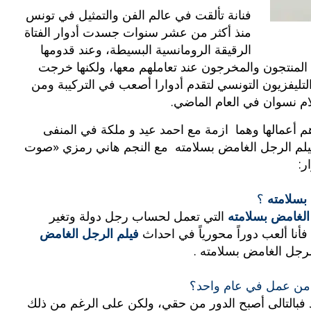
فنانة تألقت في عالم الفن والتمثيل في تونس
منذ أكثر من عشر سنوات جسدت أدوار الفتاة
الرقيقة الرومانسية البسيطة، وعند قدومها
المنتجون والمخرجون عند تعاملهم معها، ولكنها خرجت
لتليفزيون التونسي لتقدم أدوارا أصعب في التركيبة ومن
ام نسوان في العام الماضي.
م أعمالها وهما ازمة مع احمد عيد و ملكة في المنفى
 فيلم الرجل الغامض بسلامته مع النجم هاني رمزي «صوت
ر:
بسلامته
؟
الغامض بسلامته
التي تعمل لحساب رجل دولة وتغير
بوي مع
وصفات أكلات عيد راس السنة الميلادية
ا ألعب دوراً محورياً في احداث
فيلم الرجل الغامض
والميلاد المجيد الكريسما...
لرجل الغامض بسلامته .
ر من عمل في عام واحد؟
 فبالتالى أصبح الدور من حقي، ولكن على الرغم من ذلك