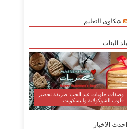
شكاوى التعليم
بلد البنات
وصفات حلويات عيد الحب: طريقة تحضير
قلوب الشوكولاتة والبسكويت...
احدث الاخبار