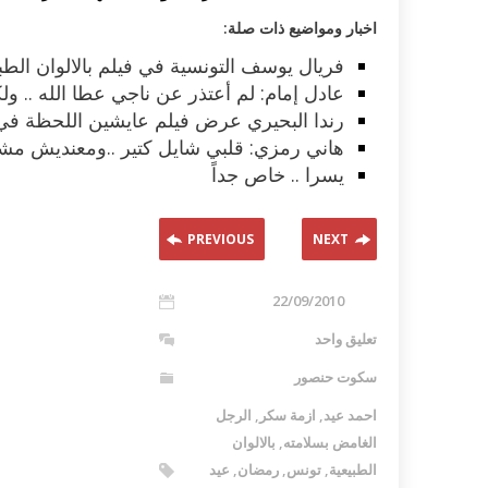
اخبار ومواضيع ذات صلة:
فريال يوسف التونسية في فيلم بالالوان الطب
عادل إمام: لم أعتذر عن ناجي عطا الله .. ول
رندا البحيري عرض فيلم عايشين اللحظة في 
هاني رمزي: قلبي شايل كتير ..ومعنديش مش
يسرا .. خاص جداً
PREVIOUS
NEXT
22/09/2010
تعليق واحد
سكوت حنصور
احمد عيد
,
ازمة سكر
,
الرجل
الغامض بسلامته
,
بالالوان
الطبيعية
,
تونس
,
رمضان
,
عيد