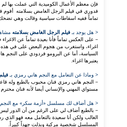
فإن معظم الأعمال الكوميدية التي عملت بها لم أق
فدوري في فيلم الرجل الغامض بسلامته أقوم فيه
تماماً ففيه اسقاطات سياسية وقالت وهي تضحك أن
< هل يوجد بـ
فيلم الرجل الغامض بسلامته
مشاهد
– على العكس تماماً فأنا بعيدة تماماً عن الاغراء 
اغراء، واستغرب من هجوم البعض على في هذه الن
السياسة، أما عن البرومو فردودي على النجم ها
يعتبرها اغراء.
< وماذا عن التعامل مع النجم هاني رمزي بـ
فيلم 
– النجم هاني رمزي فنان محبوب بالطبع وله قا
مستواي المهني والإنساني أيضا لأنه فنان محترم 
< هل أضاف لك مسلسل «أزمة سكر» مع النجم ا
– بالطبع أضاف لي على الرغم من أن الدور ليس 
الغالب ولكن أنا سعيدة بالتعامل معه فهو الذ
المسلسل شخصية مركبة وبذلت جهداً كبيراً.