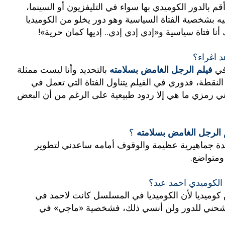
م بالدور الكوميدي بها سواء في التليفزيون أو السينما،
 بشخصية الفتاة السياسية وهو دور يخلو من الكوميديا
ا فتاة سياسية و«إدي إدي إدي.. إديها كمان حرية»!
 اغراء؟
في
فيلم الرجل الغامض بسلامته
بالتحديد وأنا ليست ممثلة
قطة، فدوري في الفيلم يتناول الفتاة التي تعمل في
ني رمزي ما هي إلا ردود طبيعية على الرغم من أن البعض
الرجل الغامض بسلامته
؟
عدة جماهيرية عظيمة والوقوف أمامه ساعدني لتطوير
ومتواضع.
لكوميدي احمد عيد؟
كوميديا لأن الكوميديا في المسلسل كانت لاحمد في
ي رشحني للدور ولن أنسي ذلك، فشخصية «ماجي» في