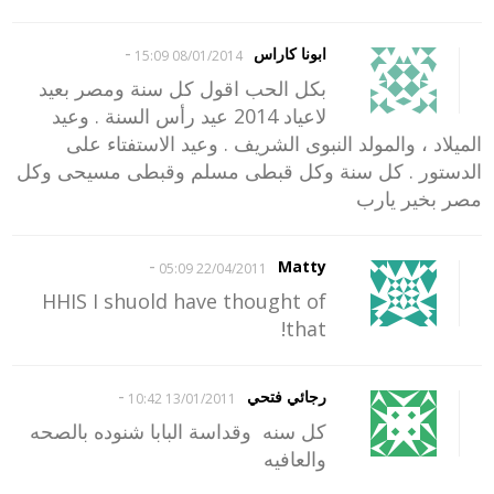
-
ابونا كاراس
08/01/2014 15:09
بكل الحب اقول كل سنة ومصر بعيد
لاعياد 2014 عيد رأس السنة . وعيد
الميلاد ، والمولد النبوى الشريف . وعيد الاستفتاء على
الدستور . كل سنة وكل قبطى مسلم وقبطى مسيحى وكل
مصر بخير يارب
-
Matty
22/04/2011 05:09
HHIS I shuold have thought of
that!
-
رجائي فتحي
13/01/2011 10:42
كل سنه وقداسة البابا شنوده بالصحه
والعافيه