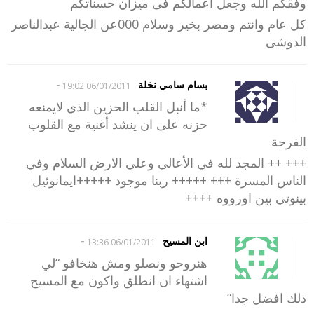
وفقكم الله وجعل أعمالكم فى ميزان حسناتكم
كل عام وانتم ومصر بخير وسلام 000عن الجالية عبدالناصر
الدوشى
-
بسام سامي نخلة
06/01/2011 19:02
*ما أنبل القلب الحزين الذي لايمنعه
حزنه على ان ينشد أغنية مع القلوب
الفرحة
+++ ++ المجد لله في الأعالي وعلي الارض السلام وفي
الناس المسرة +++ +++++ ربنا موجود +++++ايمانوئيل
بينوتي بين اورووه ++++
-
ابن المسيح
06/01/2011 13:36
هنروحو ونصلو ومش هنخافو “لي
اشتهاء ان انطلق واكون مع المسيح
ذلك افضل جدا”