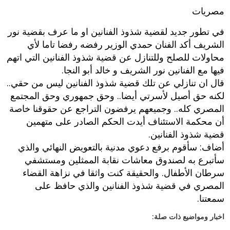
مصريات
في تطور جديد لقضية شذوذ الفنانين او ما عرف بقضية نور
الشريف أكد الفنان حمدي الوزير رفضه رفضا تاما لأي
محاولات للصلح وللتنازل عن قضية شذوذ الفنانين التي اتهم
فيها مع الفنانين نور الشريف و خالد أبو النجا.
قال ان تنازلي عن تلك قضية شذوذ الفنانين ليس من حقي..
لكنه حق أصيل لأسرتي أيضا.. وحق جمهوري وحق المجتمع
المصري كله.. وجميعهم يرفضون التراجع عن حقوقنا خاصة
أن محكمة الاستئناف أيدت الحكم الصادر على متهمين
قضية شذوذ الفنانين.
أضاف: سأقوم برفع دعوي مدنية بالتعويض النهائي والذي
سأتبرع به لصندوق معاشات نقابة الممثلين ومستشفي
سرطان الأطفال. والحقيقة كنت واثقا في نزاهة القضاء
المصري في قضية شذوذ الفنانين والذي حافظ على
سمعتنا.
اخبار ومواضيع ذات صلة: