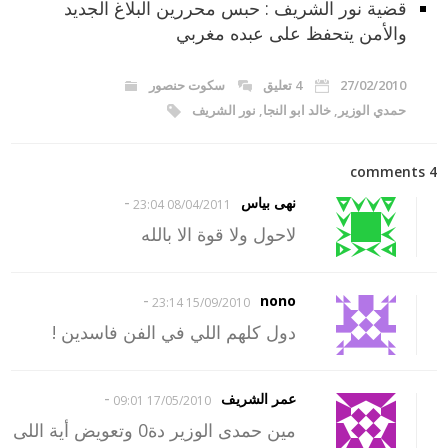
قضية نور الشريف : حبس محررين البلاغ الجديد
والأمن يتحفظ على عبده مغربي
27/02/2010
4 تعليق
سكوت حنصور
حمدي الوزير
,
خالد ابو النجا
,
نور الشريف
4 comments
-
نهى بياس
08/04/2011 23:04
لاحول ولا قوة الا بالله
-
nono
15/09/2010 23:14
دول كلهم اللي في الفن فاسدين !
-
عمر الشريف
17/05/2010 09:01
مين حمدى الوزير دة0 وتعويض أية اللى