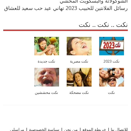
الشوكولاتة والبسكويت المحشي
رسائل الفلانتين للحبيب 2023 تهاني عيد حب سعيد للعشاق
نكت .. نكت .. نكت
نكت 2023
نكت مصرية
نكت جديدة
نكت
نكت مضحكة
نكت محششين
للاتصال بنا
|
خريطة الموقع
|
من نحن
|
سياسة الخصوصية
|
مراسلي