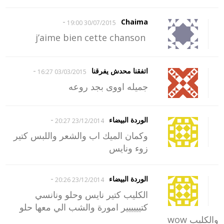
-
Chaima
30/07/2015 19:00
j’aime bien cette chanson
-
اتفقنا محدش يفرقنا
03/03/2015 16:27
جميله اووى بجد روعه
-
الوردة البيضاء
23/12/2014 20:27
وكمان الميك اب والشعر واللبس كتير
زوء ونايس
-
الوردة البيضاء
23/12/2014 20:26
الكليب كتير نايس وحلو ونانسي
كتيييييير امورة والشب الي معها حلو
والكليب wow