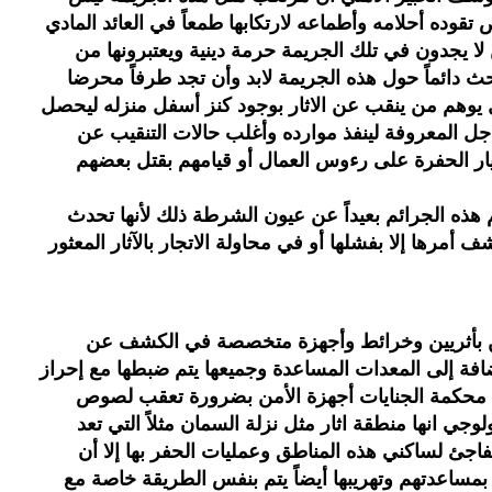
قوده أحلامه وأطماعه لارتكابها طمعاً في العائد المادي
 لا يجدون في تلك الجريمة حرمة دينية ويعتبرونها من
بحث دائماً حول هذه الجريمة لابد وأن تجد طرفاً محرضا
 يوهم من ينقب عن الاثار بوجود كنز أسفل منزله ليحصل
دجل المعروفة لينفذ موارده وأغلب حالات التنقيب عن
نهيار الحفرة على رءوس العمال أو قيامهم بقتل بعضهم
هذه الجرائم بعيداً عن عيون الشرطة ذلك لأنها تحدث
أمرها إلا بفشلها أو في محاولة الاتجار بالآثار المعثور
ين بأثريين وخرائط وأجهزة متخصصة في الكشف عن
ضافة إلى المعدات المساعدة وجميعها يتم ضبطها مع إحراز
 محكمة الجنايات أجهزة الأمن بضرورة تعقب لصوص
لوجي انها منطقة اثار مثل نزلة السمان مثلاً التي تعد
لمفاجئ لساكني هذه المناطق وعمليات الحفر بها إلا أن
و بمساعدتهم وتهريبها أيضاً يتم بنفس الطريقة خاصة مع