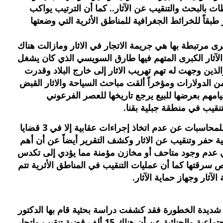
بالبحث والتنقيب عن الآثار.. كما أن الترتيب يواكب
طبقاً للخرائط الجغرافية للمناطق الأثرية التي وضعتها
رى مرتبطة بها هي جريمة الاتجار في الاثار ومازالت هناك
الآثار الكبرى المتهم فيها طارق السويسي الذي كان يشغل
لذين وجهت له تهم تهريب الاثار إلى خارج البلاد وقدرت
 مليونين من الدولارات ومؤخراً ألقت مباحث السياحة والاثار القبض
1 قطعة أثرية أثناء قيامهم بعرضها للبيع يرجع تاريخها للعصر الفرعوني
نقيب في منطقة جبلية بقنا.
وفي سباق متصل كشف تقرير للجهاز المركزي للمحاسبات عن عدم اتخاذ إجراءات عقابية إلا في 3 قضايا
بين 306 قضايا اتجار في الاثار و69 قضية حفر وتنقيب عن الاثار وكشف التقرير أيضاً عن أن أهم
ي عدم وجود متاحف أو مخازن مؤمنة مما يؤدي إلى تكدس
سرقتها كما أن عمليات التنقيب في المناطق الأثرية تتم
آثار وجهاز حماية الآثار.
م شديدة الخطورة فقد كشفت دراسة بحثية قام بها الدكتور
أحمد وهدان مستشار المركز القومي للبحوث الاجتماعية والجنائية عن أن هناك 15 ألف قضية تنقيب واتجار