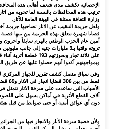
الإحصائية تكشف مدى شغف أهالى هذه المحافظات 
ترتيب هذه المحافظات بالنسبة لما تحويه من اثار 
وزارة الثقافة ممثلة في الهيئة العامة للآثار.
ولعل جريمة التنقيب عن الاثار تصاحبها جريمة أخ
قضايا شهيرة تتعلق بهذه الجريمة من بينها قضية 
أمين عام الحزب الوطني بالهرم سابقاً وآخرون وا
ثروته وقتها بـ3 مليارات جنيه إلى جانب
على ثلاثة تجار وبحوزتهم 93
وبمواجهتهم أكدوا أنهم حصلوا عليها عن طريق الت
فقط من 
الأسباب التي ساعدت على سرقة الاثار تتمثل ف
آلاف القطع الأثرية في أماكن يسهل على اللصوص 
دون أي عوائق أمنية أو حتى ضوابط من قبل هيئة ال
ولأن قضية سرقة الآثار والاتجار فيها من الجرائ