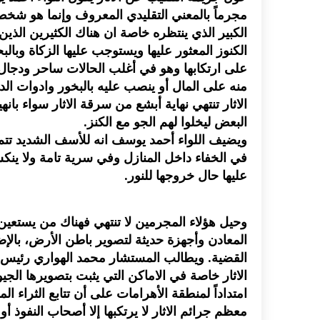
مجرماً بالمعني التقليدي المعروف وإنما هو شخص ت
الكبير الذي ينتظره خاصة ان هناك الكثيرين الذين
الكنوز المعثور عليها ويستوجب عليها الزكاة وبال
على ارتكابها وهو في أغلب الحالات ساحر ودجال
منه على المال أو ينصب عليه بالبخور وادوات ال
الاثار تنتهي نهاية أبشع من سرقة الاثار سواء با
البعض ليخلوا لهم الجو مع الكنز.
ويضيف اللواء أحمد يوسف انه للأسف الشديد تتم 
في الخفاء داخل المنازل وفي سرية تامة ولا ينكشف 
عليها حال خروجها للنور.
وحيل هؤلاء المجرمين لا تنتهي فهناك من يستع
المعادن وأجهزة حديثة لتصوير باطن الأرض، بالإ
القضية. ويطالب المستشار محمد الهواري رئيس
الاثار خاصة في الاماكن التي يثبت بتصويرها الجيو
امتداداً لمنطقة الأهرامات على أن تتابع الثراء ا
معظم جرائم الاثار لا يرتكبها إلا أصحاب النفوذ أ