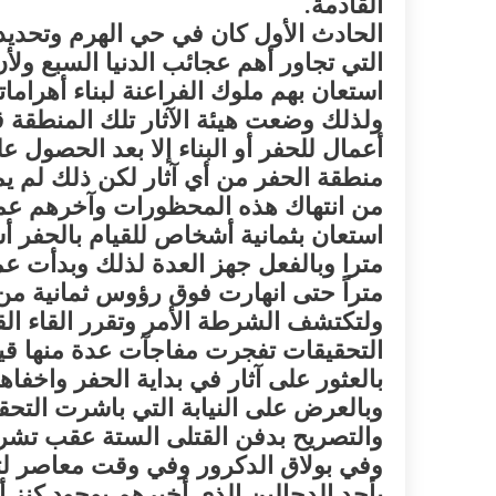
القادمة.
الحادث الأول كان في حي الهرم وتحديدا
التي تجاور أهم عجائب الدنيا السبع ولأن
استعان بهم ملوك الفراعنة لبناء أهرامات
ولذلك وضعت هيئة الآثار تلك المنطقة 
أعمال للحفر أو البناء إلا بعد الحصول 
منطقة الحفر من أي آثار لكن ذلك لم يم
من انتهاك هذه المحظورات وآخرهم عما
استعان بثمانية أشخاص للقيام بالحفر 
متراً حتى انهارت فوق رؤوس ثمانية من
ولتكتشف الشرطة الأمر وتقرر القاء ا
التحقيقات تفجرت مفاجآت عدة منها قيا
اكلات عيد الاضحى 2023 وصفات طبخ
طريقة تحضير حلاوة المولد الن
بالعثور على آثار في بداية الحفر واخفا
ر بالصور...
وصفات بالفيديو والصور...
وبالعرض على النيابة التي باشرت ال
والتصريح بدفن القتلى الستة عقب تش
وفي بولاق الدكرور وفي وقت معاصر لتلك
بأحد الدجالين الذي أخبرهم بوجود كنز 