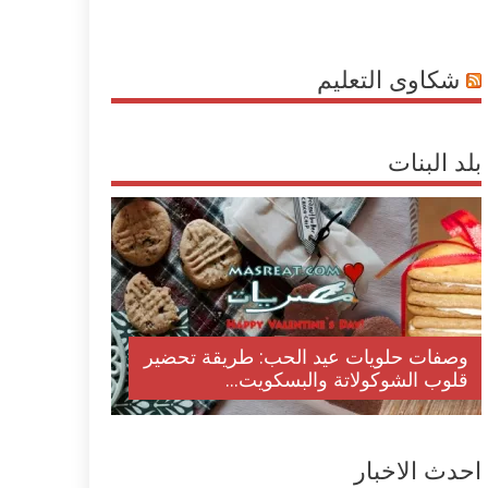
شكاوى التعليم
بلد البنات
وصفات حلويات عيد الحب: طريقة تحضير
قلوب الشوكولاتة والبسكويت...
احدث الاخبار