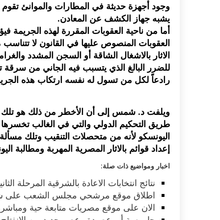
وجود أجهزة حديثة في المطارات والموانئ تقوم ب
يشبه جهاز الكشف عن المعادن.
أما من ناحية العقوبات المقررة لهذه الجريمة في
العقوبات المنصوص عليها في القانون لا تتناسب
الاثار بالاشغال الشاقة أو السجن المشدد والغرا
للضرر البالغ الذي يتسبب فيه الجاني من سرقة ت
رادعاً لكل من تسول له نفسه ارتكاب هذه الجريم
ويلفت د. شمس إلى أن الأخطر من ذلك هو تلك القض
طريق التحكيم الدولي والتي في الغالب تخسرها ذ
اليونسكو لأنه من متحصلات التنقيب وتلك مسألة
إعداد قوائم بالاثار المصرية المهربة ومطالبة ال
اخبار ومواضيع ذات صلة:
نتائج انتخابات الاعادة بالشرقية المرحلة الثانية 11
اطلاق موقع مرشحي مجلس الشعب على ش
الان على موقع مصريات متابعة حية ومباشرة 
جاموسة أبو عصيدة وعصر جديد من الانفتاح