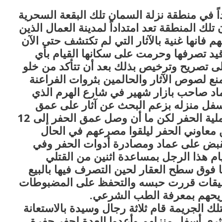
ً في منطقة نزلة السمان تلك البقعة السحرية
 تلك المنطقة تعد امتداداً لمدينة العمال الذين
هم فانها غنية بالآثار التي لم تكتشف حتى الآن
قيد تصرفها وحرمت على سكانها القيام بأي
على تصريح وترخيص بذلك بعد أن تتأكد من خلو
نع لصوص الآثار والحالمين بثروات الفراعنة
د صاحب بازار شهير في شارع الهرم الذي
أسفل منزله بزعم البحث عن آثار على عمق
مترا وبالفعل جهز العدة لذلك وبدأت عملية الحفر لكن ما أن وصل عمق الحفر إلى 12
 معاوني الحفر ليلقوا مصرعهم في الحال
لقبض على عماد ومصادرة أدوات الحفر وفي
م هذا الرجل بمساعدة اثنين من القتلي
بوي مع
وصفات أكلات عيد راس السنة الميلادية
ها فوق سطح العقار لحين التصرف فيها بالبيع
والميلاد المجيد الكريسما...
تحقيقات قررت حبسه والتحفظ على المضبوطات
ريحهم بمعرفة الطب الشرعي.
 الجريمة قام ثلاثة رجال وسيدة بالاستعانة
أثري أسفل منزلهم وأعدوا العدة لحفر حفرة