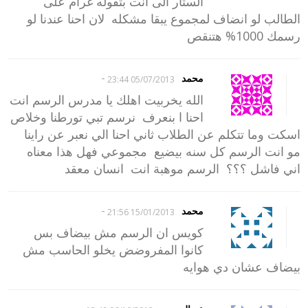
الستار الى انت بتقوله غرام على
الطالب لو انضاف لمجموع يبقا مشكله لان احنا عندنا لو
رسمك 1000% هتنقص
-
محمد
05/07/2013 23:44
الله يخربيت اهلك يا مدرس الرسم انت
احنا ا بنعرف نرسم تبي تورطنا وخلاص
اسكت وما تتكلم عن الطلاب ثاني احنا الي نعبر عن راينا
مو انت الرسم كل سنه بيضيع مجموعي فهل هذا معناه
اني فاشل ؟؟؟ الرسم موهبة انت انسان معقد
-
محمد
15/01/2013 21:56
كويس ان الرسم مش بيضاف بس
كانوا المفروضض يخلو الحاسب مش
بيضاف عشان دي هوايه