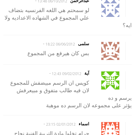
-
عبدالرحمن
06/10/2012 13:48
لو سمحتم هي اللغه الفرنسيه بتضاف
علي المجموع في الشهاده الاعداديه ولا
ايه؟
-
سلمى
06/06/2012 18:22
بس كان هيرفع من المجموع
-
آية
09/02/2012 12:43
كويس ان الرسم مبيضفش للمجموع
لان فيه طالب متفوق و مبيعرفش
يرسم و ده
يؤثر على مجموعه لان الرسم ده موهبة
-
اسماء
02/01/2012 23:15
حرام تخلوا مادة التربية الفنية نجاح