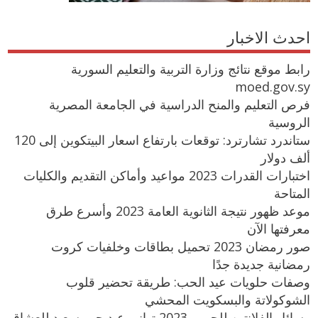
احدث الاخبار
رابط موقع نتائج وزارة التربية والتعليم السورية
moed.gov.sy
فرص التعليم والمنح الدراسية في الجامعة المصرية
الروسية
ستاندرد تشارترد: توقعات بارتفاع اسعار البيتكوين إلى 120
ألف دولار
اختبارات القدرات 2023 مواعيد وأماكن التقديم والكليات
المتاحة
موعد ظهور نتيجة الثانوية العامة 2023 وأسرع طرق
معرفتها الآن
صور رمضان 2023 تحميل بطاقات وخلفيات كروت
رمضانية جديدة جدًا
وصفات حلويات عيد الحب: طريقة تحضير قلوب
الشوكولاتة والبسكويت المحشي
رسائل الفلانتين للحبيب 2023 تهاني عيد حب سعيد للعشاق