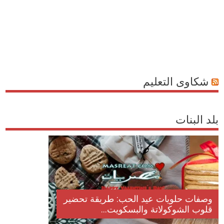
شكاوى التعليم
بلد البنات
وصفات حلويات عيد الحب: طريقة تحضير
قلوب الشوكولاتة والبسكويت...