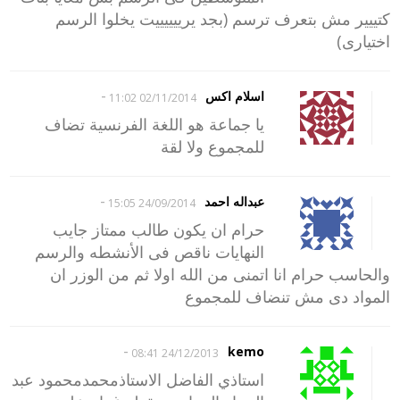
كتييير مش بتعرف ترسم (بجد يرييييييت يخلوا الرسم
اختيارى)
-
اسلام اكس
02/11/2014 11:02
يا جماعة هو اللغة الفرنسية تضاف
للمجموع ولا لقة
-
عبداله احمد
24/09/2014 15:05
حرام ان يكون طالب ممتاز جايب
النهايات ناقص فى الأنشطه والرسم
والحاسب حرام انا اتمنى من الله اولا ثم من الوزر ان
المواد دى مش تنضاف للمجموع
-
kemo
24/12/2013 08:41
استاذي الفاضل الاستاذمحمدمحمود عبد