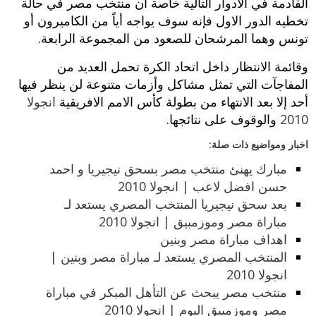
القادمة في الأدوار التالية خاصة أن منتخب مصر في حالة
تخطيه الدور الاول فإنه سوف يواجه أياً‮ من الكاميرون أو
تونس وهما المرشحان للصعود من المجموعة الرابعة‮.‬
وقائمة الانتظار داخل اتحاد الكرة‮ ‬تحمل العديد من
المفاجآت التي تمثل مشاكل وأزمات متنوعة لن ينظر فيها
أحد إلا بعد الانتهاء من بطولة كأس الامم الافريقية
انجولا
2010
والوقوف على نتائجها‮.‬
اخبار ومواضيع ذات صلة:
مبارك يهنئ منتخب مصر بسحق نيجيريا و احمد
حسن افضل لاعب | انجولا 2010
بعد سحق نيجيريا المنتخب المصري يستعد لـ
مباراة مصر وموزمبيق | انجولا 2010
اهداف مباراة مصر وبنين
المنتخب المصري يستعد لـ مباراة مصر وبنين |
انجولا 2010
منتخب مصر يبحث عن التأهل المبكر في مباراة
مصر وموزمبيق اليوم | انجولا 2010