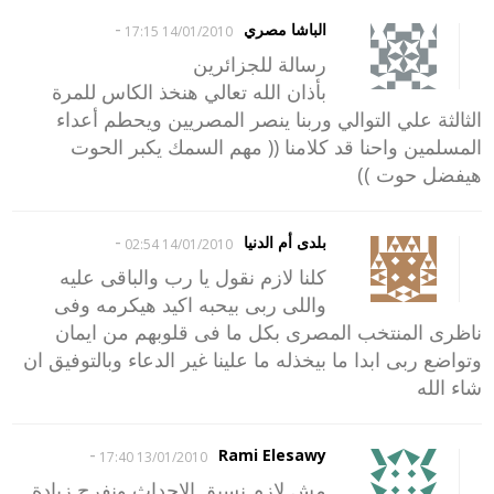
-
الباشا مصري
14/01/2010 17:15
رسالة للجزائرين
بأذان الله تعالي هنخذ الكاس للمرة
الثالثة علي التوالي وربنا ينصر المصريين ويحطم أعداء
المسلمين واحنا قد كلامنا (( مهم السمك يكبر الحوت
هيفضل حوت ))
-
بلدى أم الدنيا
14/01/2010 02:54
كلنا لازم نقول يا رب والباقى عليه
واللى ربى بيحبه اكيد هيكرمه وفى
ناظرى المنتخب المصرى بكل ما فى قلوبهم من ايمان
وتواضع ربى ابدا ما بيخذله ما علينا غير الدعاء وبالتوفيق ان
شاء الله
-
Rami Elesawy
13/01/2010 17:40
مش لازم نسبق الاحداث ونفرح زيادة