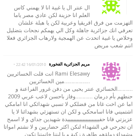
ال عنتر ال يا غبية انا لا يهمني كاس
العلم انا حزينة لكن عادي مصر ياما
التهزمت من فرق اقريقيا وعربية لكن يا هبلة علشان
تعرفي انك جزائرية جاهلة وكل الي يهمكم نجحات بتضليل
وخلاص يا غبية اتحدث عن الهمجية ولارهاب الجزائري فعلا
انتم شعب مريض
-
مريم الجزائرية الفخورة
16/01/2010 22:42
Rami Elesawy انت قلت الخسائريين
………………مين الخسائريين
………..الخسائري عنتر يحيى من دفن غرور الفراعنة و
حنطهم بأم درمان …………وفاز باحسن لاعب عربي 2009
اما عن اخت غانا من فضلكي لا تسبي شهدائكي انا امامكي
اشتميني فانا اسامحكي و لكن ان تستهزئي بشهدائنا لا يا
عزيزتي فانا حفيييييييييييييييييييييدة شهيدين جداي و لا اسمح
ان تجرحي في الشهداء لنكن اكثر حضاريين و لا نشتم امواتا
وشهداء دماؤهم طاهرة زكية و يا ليتنا خاتمتنا تكون