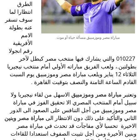
الطرق
انتظارا لما
سوف تسفر
عنه بطولة
الامم
مباراة مصر وموزمبيق مسألة حياة أو موت
الأفريقية
رقم‮ انجولا
2010 ‬27‮ ‬والتي يشارك فيها منتخب مصر كبطل لآخر
بطولتين‮.‬،‮ ‬ولعب الفريق مباراته الأولي أمام منتخب نيجيريا
الثلاثاء‮ ‬12‮ ‬يناير‮ ويلعب مباراة مصر وموزمبيق يوم السبت
القادم‮ الساعة الثامنة والنصف بتوقيت القاهرة .‬
وتعتبر
مباراة مصر وموزمبيق
الاسهل من لقاء نيجيريا ولا
سبيل أمام المنتخب‮ المصري الا‮ ‬تحقيق الفوز في مباراة
مصر وموزمبيق من أجل التنافس على الصعود الى الدور
الثاني والتأكيد على ذلك دون الانتظار الى
مباراة مصر وبنين
الاخيرة تحسبا لأي مفاجآت قد تحدث في مباراة مصر
وبنين الأخيرة ومن أجل تثبيت الصفوف استعدادا للقاءات