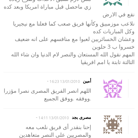
زي ماحصل قبل مباراة امريكا وبعد كده
نقع في الارض
نلاعب موزمبيق وكأنها فريق صعب كما فعلنا مع نيجيريا
وكل المباريات كده
وعشان الخسائريين لعبوا مع منافسهم على انه ضعيف
خسروا ب 3 حلوين
المهم نقول الله المستعان والنصر لام الدنيا وان شاء الله
التالتة تابتة يا امم افريقيا
-
أمين
13/01/2010 16:23
اللهم انصر الفريق المصرى نصرا مؤزرا
.ووفقه .ووفق الجميع
-
مصرى بجد
13/01/2010 14:11
إحنا بنقدر أى فريق نلعب معه
والمصريين على النصر متعاهدين