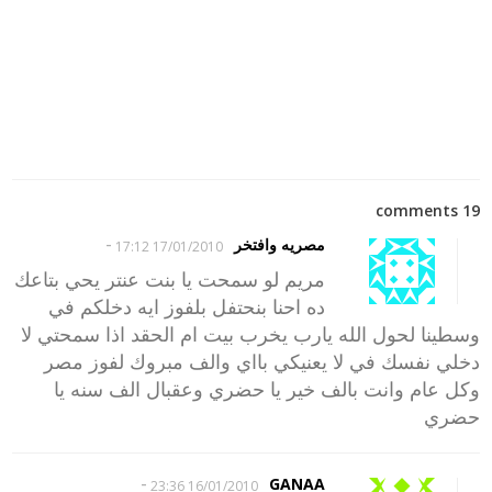
19 comments
-
مصريه وافتخر
17/01/2010 17:12
مريم لو سمحت يا بنت عنتر يحي بتاعك
ده احنا بنحتفل بلفوز ايه دخلكم في
وسطينا لحول الله يارب يخرب بيت ام الحقد اذا سمحتي لا
دخلي نفسك في لا يعنيكي بااي والف مبروك لفوز مصر
وكل عام وانت بالف خير يا حضري وعقبال الف سنه يا
حضري
-
GANAA
16/01/2010 23:36