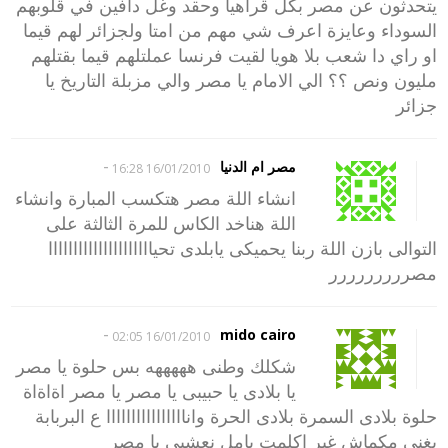
يتحدثون عن مصر بكل قراهيا وحقد وغل دافين في قلوبهم
السوداء وعايزة اعرف شي مهم من امتا ولجزائر لهم قيما
او راي دا شعب بلا هويا لقيت فرنسا عملتلهم قيما بقتلهم
مليون ونص ؟؟ الي الامام يا مصر والي مزبلة التاريخ يا
جزائر
-
مصر ام الدنيا
16/01/2010 16:28
انشاء اللة مصر هتكسب المبارة وانشاء
اللة هناخد الكاس للمرة الثالثة على
التوالى بازن اللة ربنا يحميكى يابلدى تحيااااااااااااااااااااا
مصررررررررر
-
mido cairo
16/01/2010 02:05
شكلك وطنى هههههه بس حلوة يا مصر
يا بلادى يا حبيبى يا مصر يا مصر اةاةاة
حلوة بلادى السمرة بلادى الحرة واناااااااااااااااا ع البربابة
بغنى مكماش غير اكلمت بامل نعشيى يا مصر