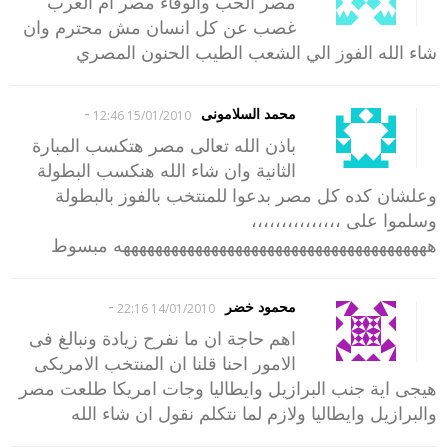
مصر الحب والوفاء مصر ام العرب
غصب عن كل انسان مش محترم وان
شاء الله الفوز الي الشعب الطيب الحنون المصري
-
محمد السلامونى
15/01/2010 12:46
باذن الله تعالى مصر هتكسب المبارة
الثانية وان شاء الله هنكسب البطولة
وعلشان كده كل مصر بدعوا للمنتخب بالفوز بالبطولة
وسلموا على ،،،،،،،،،،،،،،،
هههههههههههههههههههههههههههههههههههههههه مبسوط
-
محمود خضر
14/01/2010 22:16
اهم حاجة ان ما نفرح زيادة ونبالغ فى
الامور احنا قلنا ان المنتخب الامريكى
هيجى اية جنب البرازيل وايطاليا وجات امريكا طلعت مصر
والبرازيل وايطاليا ولازم لما نتكلم نقول ان شاء الله