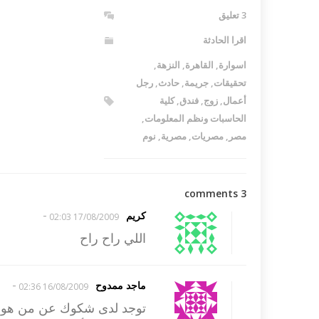
3 تعليق
اقرا الحادثة
اسوارة
,
القاهرة
,
النزهة
,
تحقيقات
,
جريمة
,
حادث
,
رجل
أعمال
,
زوج
,
فندق
,
كلية
الحاسبات ونظم المعلومات
,
مصر
,
مصريات
,
مصرية
,
نوم
3 comments
-
كريم
17/08/2009 02:03
اللي راح راح
-
ماجد ممدوح
16/08/2009 02:36
توجد لدى شكوك عن من هو ال