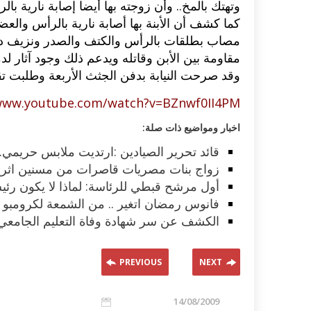
وتهتك بالمخ.. وأن زوجته بها أيضا إصابة نارية 
كما كشف أن الأبنة بها أصابة نارية بالرأس والع
مصاب بطلقات بالرأس والكتف والصدر ونزيف دما
مقاومة بين الأبن وقاتله ويدعم ذلك وجود آثار لد
وقد صرحت النيابة بدفن الجثث الأربعة وطلبت تقري
/www.youtube.com/watch?v=BZnwf0II4PM
اخبار ومواضيع ذات صلة:
قائد تحرير الصيادين :ارتديت ملابس حريمي.. 
زواج بنات مصريات قاصرات من مسنين اثري
أول مرشح قبطي للرئاسة: لماذا لا يكون ر
فانوس رمضان اتغير .. من الشمعة لكرومبو و
الكشف عن سر شهادة وفاة التعليم الجامع
PREVIOUS
NEXT
14/08/2009