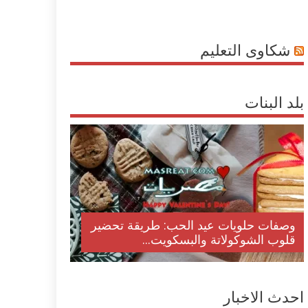
شكاوى التعليم
بلد البنات
وصفات حلويات عيد الحب: طريقة تحضير
قلوب الشوكولاتة والبسكويت...
احدث الاخبار