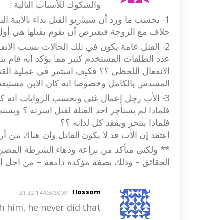
والشكوك للأسباب التالية :
1- بحسب ما ورد أن سيناريو القتل بداء بالابنة 
خلاف مع الزوجة فيفترض أن يقوم بقتلها هي أول
2- القتل عامة يكون في تلك الحالات بسبب الا
عدد الطلقات المستخدم كثير مما يؤكد انه قام ب
الانفعال اللحظي ؟؟ فكيف استمر في عملية القتل
المسدس بالكامل وخصوصا انه كان الابن مستيقظ 
3- الأب رجل إعمال غنى وبحسب الروايات انه ك
فلماذا لم يستأجر احد القتلة لقتل اسرته ؟ ويست
فلماذا ينتحر ويفقد كل لذاته ؟؟
اعتقد إن الأب قد لا يكون القاتل وان هناك من أ
** ولكنى متأكد من براعة ودهاء الشرطة المصرية
الحقائق – وذلك بصفة مؤكدة دامغة – من اجل ال
-
Hossam
14/08/2009 21:22
th him, he never did that.