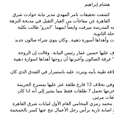
هشام إبراهيم
كشفت تحقيقات تامر المهدي مدير نيابة حوادث شرق
القاهرة عن مفاجآت من العيار الثقيل في مذبحة النزهة
 المدرسة ميرفت وايضاً ابنيهما “اندرو” طالب بكلية
ة الثانوية.
ث وأهداها أسورة ذهبية.. وكان ينوي شراء صالون جديد
عليها حسين عمار رئيس النيابة.. وقالت إن الزوجة
غرفة الصالون وأخبرتها أن زوجها أهداها اسوارة ذهبية
اقة طيبة بأبيه ويتردد عليه باستمرار في الفندق الذي كان
بوي مع
وصفات أكلات عيد راس السنة الميلادية
كما تبين وجود 8 طلقات بجيب رجل الأعمال المتوفي بخلاف 13 فارغ طلقة عثر عليها بمسرح الجريمة
والميلاد المجيد الكريسما...
وطلقة أخري في ماسورة الطبنجة التي تبين أن خزنتها تحمل 7 طلقات فقط مما يشير إلي أنه اذا كان
لقات مرتين.
حمد رمزي المحامي العام الأول لنيابات شرق القاهرة
صابة نارية برأس رجل الأعمال نتج عنها كسر بالجمجمة