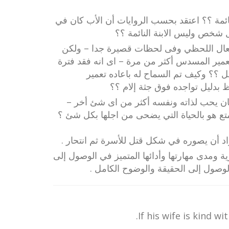
النائمة ؟؟ اعتقد بحسب الروايات أن الأب كان في
 شخص وليس الابنة النائمة ؟؟
نفعال اللحظي وفى لحظات قصيرة جدا – ولكن
تعمير المسدس أكثر من مرة – اى انه فقد فترة
 ؟؟ وكيف تم السماح له باعاده تعمير
بدليل تواجده فوق جثة إلام ؟؟
ان يحب لذاته ونفسه أكثر من اى شئ أخر –
متع هو بالحياة التي يضحى من اجلها بكل شئ ؟
راد أن يصوره في شكل قتل للأسرة ثم انتحار .
 ومدى مهارتها وأدائها المتميز في الوصول إلى
وصول إلى الحقيقة والوضوح الكامل .
If his wife is kind wi