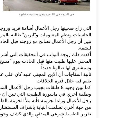
حي النزهة في القاهرة وجريمة ثانية مشابهة
التي راح ضحيتها رجل الأعمال أسامة فريد وزوجته
الحاسبات ونظم المعلومات و”ايرين” طالبة بالمرحل
تبين أن رجل الأعمال تصالح مع زوجته قبل الحاد
للشقة.
أكدت ذلك زوجة البواب في التحقيقات التي أشرف 
المجني عليها طلبت منها قبل الحادث بيوم “مسح” 
وسيشتري لها صالونا جديداً.
ثانية المفاجآت أن الابن المجني عليه كان علي عل
يقيم فيه خلال فترة الخلافات.
اكلات عيد الاضحى 2023 وصفات طبخ
طريقة تحضير حلاوة المولد الن
ر بالصور...
وصفات بالفيديو والصور...
رجل الأعمال وراء الجريمة فأنه ملأ الخزينة بالط
من جهة أخري تسلمت النيابة بإشراف المستشار م
تقرير الطب الشرعي المبدئي والذي كشف وجود ا