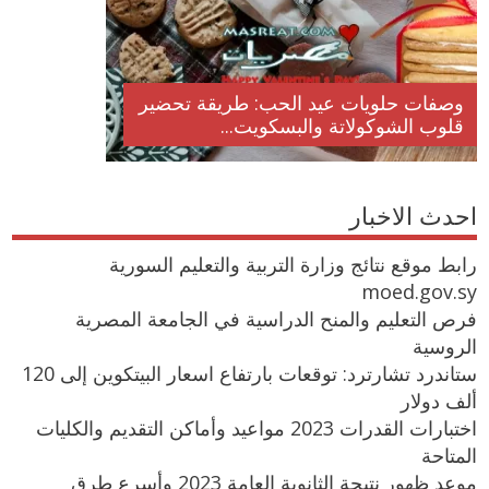
وصفات حلويات عيد الحب: طريقة تحضير
قلوب الشوكولاتة والبسكويت...
احدث الاخبار
رابط موقع نتائج وزارة التربية والتعليم السورية
moed.gov.sy
فرص التعليم والمنح الدراسية في الجامعة المصرية
الروسية
ستاندرد تشارترد: توقعات بارتفاع اسعار البيتكوين إلى 120
ألف دولار
اختبارات القدرات 2023 مواعيد وأماكن التقديم والكليات
المتاحة
موعد ظهور نتيجة الثانوية العامة 2023 وأسرع طرق