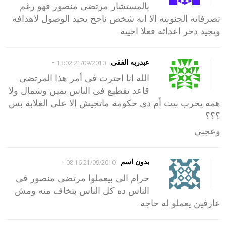
بالمستشار مرتضى منصور فهو رغم
تصرفاته الجنونيه الا انه شخص ناجح يجيد الوصول لاهدافه
ويجيد دحر اعدائه فعلا احييه
-
عبدربه الفقى
21/09/2010 13:02
الله انا احترت فى أمر هذا المرتضى
قاعد تقطيع فى الناس يمين وشمال ولا
همة يخرب بيت أم دى حكومة ماتجيش إلا على الغلابة بس
؟؟؟
وعجبى
-
بدون اسم
21/09/2010 08:16
حرام الى بيعملوا مرتضى منصور فى
الناس ده كل الناس بتخاف منه ومش
عارفين يعملو له حاجه