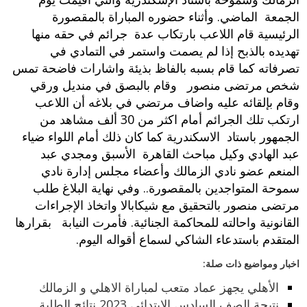
الجمعة الماضي. وأثناء حضوره المباراة بالمقصورة
الرئيسية قام اللاعب بارتكاب عدة جرائم في حقه منها
تهديده بالذبح إذا لم يصمت واستمر في التمادي في
تصرفاته كما قام بسبه بالفاظ بذيئة واشارات فاضحة تمس
شخص مرتضى منصور وقام بالبصق في منديل ورقي
وقام بإلقائه عليه واضاف مرتضي في بلاغه أن اللاعب
ارتكب تلك الجرائم أمام اكثر من 30 ألف مشاهد من
الجمهور باستاد الاسكندرية كما كان ذلك أمام اللواء ضياء
عبد الهادي وكيل مباحث القاهرة الأسبق ومجدي عبد
المنعم عضو نادي الزمالك وأعضاء مجلس إدارة نادي
سموحة المتواجدين بالمقصورة.. وفي نهاية البلاغ طلب
مرتضى منصور بالتحقيق مع شيكابالا واتخاذ الإجراءات
القانونية واحالته للمحاكمة الجنائية. فأمرت النيابة بقرارها
المتقدم باستدعاء الشاكي لسماع أقواله اليوم.
اخبار ومواضيع ذات صلة:
الأهلي يجهز عماد متعب لمباراة الاهلي و الزمالك
نتيجة الصف السادس الابتدائى 2023 نتائج الطلبة