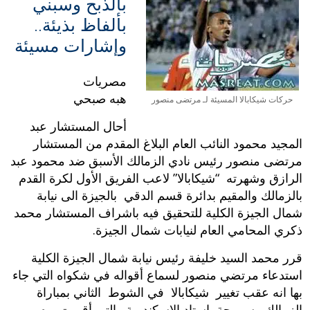
بالذبح وسبني
بألفاظ بذيئة..
وإشارات مسيئة
مصريات
هبه صبحي
حركات شيكابالا المسيئة لـ مرتضى منصور
أحال المستشار عبد
المجيد محمود النائب العام البلاغ المقدم من المستشار
مرتضى منصور رئيس نادي الزمالك الأسبق ضد محمود عبد
الرازق وشهرته “شيكابالا” لاعب الفريق الأول لكرة القدم
بالزمالك والمقيم بدائرة قسم الدقي بالجيزة الى نيابة
شمال الجيزة الكلية للتحقيق فيه باشراف المستشار محمد
ذكري المحامي العام لنيابات شمال الجيزة.
قرر محمد السيد خليفة رئيس نيابة شمال الجيزة الكلية
استدعاء مرتضي منصور لسماع أقواله في شكواه التي جاء
بها انه عقب تغيير شيكابالا في الشوط الثاني بمباراة
الزمالك وسموحة باستاد الإسكندرية والتي أقيمت يوم