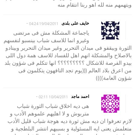
ويتهمهم منه لله اهو ربنا انتقام منه
-
خايف على بلدى
19/04/2011 04:24
ياجماعة المشكلة مش فى مرتضى
وغيرو انما للاسف شباب بينسبو لنفسهم
الثورة وبيقفو فى ميدان التحرير وغير ميدان التحرير وبينادو
بالاصلاح والمشكلة انهم اهل للفساد للاسف همة دول اللى
بيدو الفرصة للاشكال ؟؟؟؟؟؟؟؟؟ انها تتكلم فى شؤون بلد
من اعرق بلاد العالم (((يوم تجد التافهون يتكلمون فى
شؤون العامة))))
-
احمد ماجد
10/04/2011 02:11
هى ديه اخلاق شباب الثورة شباب
متربوش و لا اهليهم علموهم الأدب و
لازم تعرفوا ان ديه مش ثورة ديه هوجة شباب قليل الأدب
متعلمش يعنى ايه المسئولية و بسببهم انتشر البلطجية و