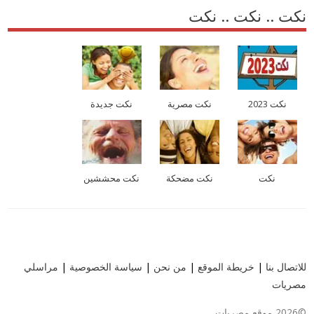
نكت .. نكت .. نكت
نكت 2023
نكت مصرية
نكت جديدة
نكت
نكت مضحكة
نكت محششين
للاتصال بنا
|
خريطة الموقع
|
من نحن
|
سياسة الخصوصية
|
مراسلي
مصريات
©2026 موقع مصريات