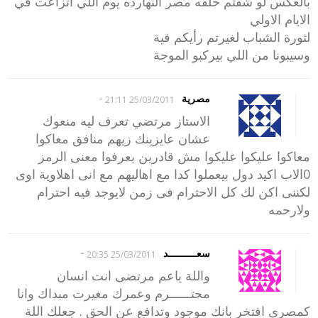
بالعكس لو شفتم حلقه مصر النهارده يوم اللي اتزاعت في
الايام الاولي
لثورة الشباب لغيرتم رأيكم فية
وسيبونا من اللي بيركبو الموجة
-
مصرية
25/03/2011 21:11
الاستاز مرتضي تعرف ليه منعوك
عشان عايزينك زيهم منافق معاكوا
معاكوا عليكوا عليكوا مش قادرين يعرفوا معنى الرمز
0الاب اكيد دول بيعملوا كدا مع اهاليهم مع انى اهلاوية اوى
لكننى اكن لك كل الاحترام فى زمن لايوجد فيه احترام
ولارحمه
-
سعــــــــــد
25/03/2011 20:35
واللة ياعم مرتضى انت انسان
محتــــــرم وعمرك مغيرت مبداك وانا
كمصرى افتخر بانك موجود وتدافع عن الحق . جعلك اللة