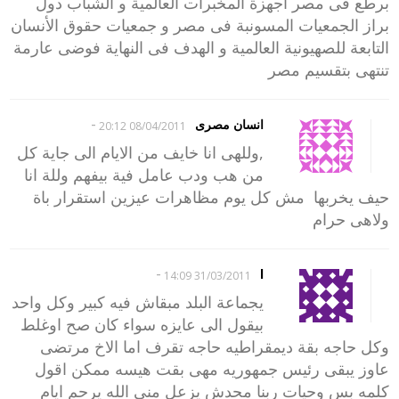
برطع فى مصر اجهزة المخبرات العالمية و الشباب دول
براز الجمعيات المسونبة فى مصر و جمعيات حقوق الأنسان
التابعة للصهيونية العالمية و الهدف فى النهاية فوضى عارمة
تنتهى بتقسيم مصر
-
انسان مصرى
08/04/2011 20:12
,وللهى انا خايف من الايام الى جاية كل
من هب ودب عامل فية بيفهم وللة انا
حيف يخربها مش كل يوم مظاهرات عيزين استقرار باة
ولاهى حرام
-
l
31/03/2011 14:09
يجماعة البلد مبقاش فيه كبير وكل واحد
بيقول الى عايزه سواء كان صح اوغلط
وكل حاجه بقة ديمقراطيه حاجه تقرف اما الاخ مرتضى
عاوز يبقى رئيس جمهوريه مهى بقت هيسه ممكن اقول
كلمه بس وحيات ربنا محدش يزعل منى الله يرحم ايام