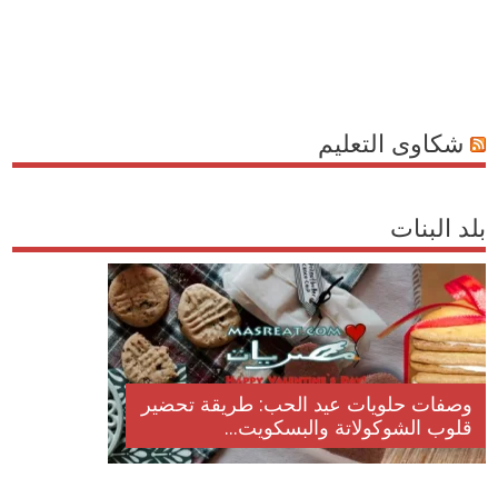
شكاوى التعليم
بلد البنات
وصفات حلويات عيد الحب: طريقة تحضير
قلوب الشوكولاتة والبسكويت...