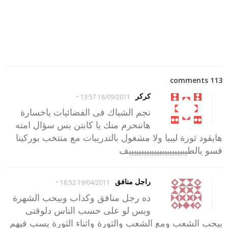
113 comments
-
كركر
18/09/2011 13:57
نجم الشباك فى الفضائيات ياخسارة
هاننحرم منك يا كابتن بس سؤال امته
هايقود ثورة ليبيا ولا مشغول بالتدريبات مع منتخب بوركينا
فسو يالطيييييييييييييييييييييييف
-
راجل منافق
19/04/2011 18:52
ده رجل منافق وكداب وبيحب الشهرة
وبس لو على حسب الناس دلوقتى
بيحب الشعب ومع الشعب والثورة واثناء الثورة يسب فيهم