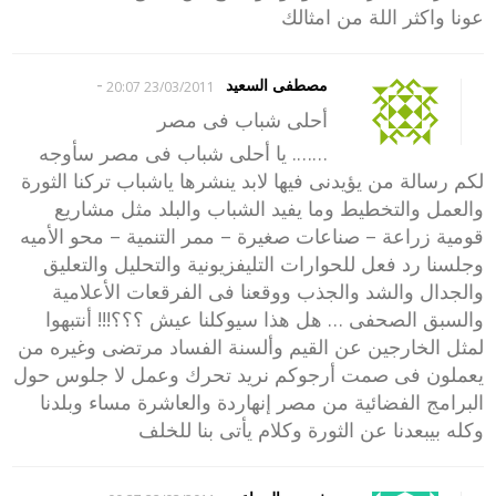
عونا واكثر اللة من امثالك
-
مصطفى السعيد
23/03/2011 20:07
أحلى شباب فى مصر
……. يا أحلى شباب فى مصر سأوجه
لكم رسالة من يؤيدنى فيها لابد ينشرها ياشباب تركنا الثورة
والعمل والتخطيط وما يفيد الشباب والبلد مثل مشاريع
قومية زراعة – صناعات صغيرة – ممر التنمية – محو الأميه
وجلسنا رد فعل للحوارات التليفزيونية والتحليل والتعليق
والجدال والشد والجذب ووقعنا فى الفرقعات الأعلامية
والسبق الصحفى … هل هذا سيوكلنا عيش ؟؟؟!!! أنتبهوا
لمثل الخارجين عن القيم وألسنة الفساد مرتضى وغيره من
يعملون فى صمت أرجوكم نريد تحرك وعمل لا جلوس حول
البرامج الفضائية من مصر إنهاردة والعاشرة مساء وبلدنا
وكله بيبعدنا عن الثورة وكلام يأتى بنا للخلف