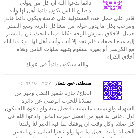
دائماً ندعوا الله أن كل من يتولى
مصالح الناس يكون دائما أهل لها وأنه
قادر على حمل هذه المسئولية على عاتقة ويكون دائماً قادر
ومرحب بكل ما يدور حوله من مشاكل دائرته وسع الصدر
جميل الاخلاق بشوش الوجه فكلنا قمنا بالبحث عن ما تشير
إليه هذه الصفات فلم نجد إلا أنت وأنت أهل لها . وعلمنا أنك
مع الكرسى أو بغيره ستقوم بتلبية طلبات الناس وهذه
أخلاق الكرام
والله سيكون دائماً فى عونك
-
مصطفى عبود شعلان
28/11/2010 21:53
الحاج/ حازم شعير افضل وخير من
يمثلانا للحزب الوطنى عن دائرة
الشهداء ولو تمنيت ما تمنيت افضل منة ولو دعوة الله يكون
اول دعائى لة فهو من افضل خيرت الناس وادعوا الله فى
كل صلاة وكل وقت ان يوفقك لما فية الخير لنا ولبدنا
الجميلة وانت اجمل ما فيها ولو عجزا لسانى عن التعبير