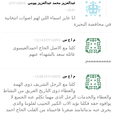
عبدالعزيز محمد عبدالعزيز بيومي
27/11/2010
-
20:31
انا عايز اسماء اللي لهم اصوات انتخابية
في محافصة البحيرة
-
م ا ع س
27/11/2010 12:14
كلنا مع الاصل الحاج احمدالعيسوى
عائلة سعد بالشهداء عنهم
مممممممممم
-
م ا ع س
27/11/2010 12:09
كلنا مع الرجل الشريف ذوى الهمة
والعطاء ذوى التاريخ العريق من النشاط
والعطاء والخدمات الرجل الذى مهما تكلم عنه الجميع لا
يوافوه حقه فكلنا نؤيد الاب الكبير الحبيب لقلوبنا والذى
يجرى حبه بدمائنامنذ صغرنا فاحببناه من القلب الحاج احمد