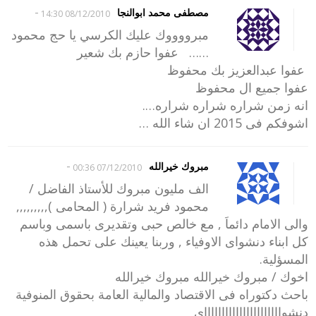
-
مصطفى محمد ابوالنجا
08/12/2010 14:30
مبرووووك عليك الكرسي يا حج محمود
…… عفوا حازم بك شعير
عفوا عبدالعزيز بك محفوظ
عفوا جميع ال محفوظ
انه زمن شراره شراره شراره….
اشوفكم فى 2015 ان شاء الله …
-
مبروك خيرالله
07/12/2010 00:36
الف مليون مبروك للأستاذ الفاضل /
محمود فريد شرارة ( المحامى ),,,,,,,,,
والى الامام دائماَ , مع خالص حبى وتقديرى باسمى وباسم
كل ابناء دنشواى الاوفياء , وربنا يعينك على تحمل هذه
المسؤلية.
اخوك / مبروك خيرالله مبروك خيرالله
باحث دكتوراه فى الاقتصاد والمالية العامة بحقوق المنوفية
دنشوااااااااااااااااااااااى