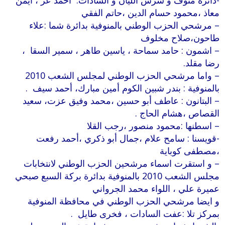
-دائرة منوف و سرس الليان و السادات: أحمد عز ، أيمن
معاذ ،محمود حسام الدين ،حاتم الفقي
– مرشحي الحزب الوطني بالمنوفية بدائرة شما :علاء
طاحون،صلاح مخلوف
– اشمون : حامد سماحة ، ياسين طاهر ، سمير السقا ،
رضا مقلد.
– واما مرشحي الحزب الوطني لمجلس الشعب 2010
بالمنوفية : بندر شبين الكوم أمين مبارك، أحمد سيف .
– البتانون : عاطف أبو حسين ،محمد وفيق عزت، سعيد
القصاص ،هشام الحاج .
– اسطنها :محمود منصور ،رجب القلا
-قويسنا : سامح علام ،جمال أبو ذكري ،أحمد رفعت
،مصطفى كوباية
– و استقرت اسماء مرشحين الحزب الوطني لانتخابات
مجلس الشعب 2010 بالمنوفية بدائرة بركة السبع صبحي
عميرة علي ، اللواء محمد الجرواني
و ايضا مرشحي الحزب الوطني في محافظة المنوفية
بمركز تلا :عفت السادات ، فخرى طايل .