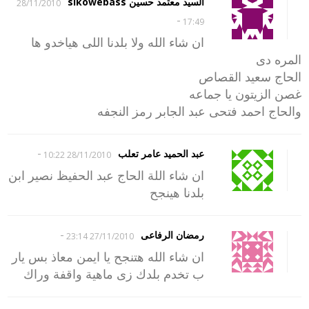
السيد معتمد حسين sikowebass
28/11/2010
-
17:49
ان شاء الله ولا بلدنا اللى هياخدو ها
المره دى
الحاج سعيد القصاص
غصن الزيتون يا جماعه
والحاج احمد فتحى عبد الجابر رمز النجفه
-
عبد الحميد عامر تعلب
28/11/2010 10:22
ان شاء اللة الحاج عبد الحفيظ نصير ابن
بلدنا هينجح
-
رمضان الرفاعى
27/11/2010 23:14
ان شاء الله هتنجح يا ايمن معاذ بس يار
ب تخدم بلدك زى ماهية واقفة وراك