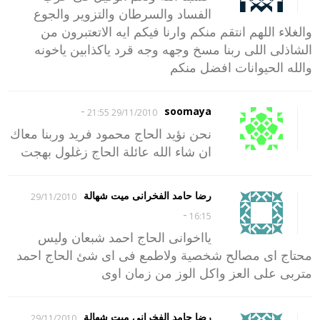
الفساد والسرطان والتزوير والجوع
والغلاء اللهم انتقم منكم وارنا فيكم ايه الاتعتبرون من
الشاذلى اللى ربنا مسخ وجهه وجه قرد ياكذابين ياخونه
والله الحيوانات افضل منكم
-
soomaya
29/11/2010 21:55
نحن نؤيد الحاج محمود فريد وربنا معاك
ان شاء الله عائلة الحاج زغلول بهجت
رضا حامد الفخرانى ميت شهالة
29/11/2010
-
16:15
يااخوانى الحاج احمد شبعان وليس
محتاج اى مصالح شخصية ولاطمع فى اى شئ الحاج احمد
متربى على العز واكل الوز من زمان اوى
رضا حامد الفخرانى ميت شهالة
29/11/2010