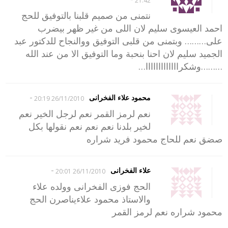
21:42
نتمنى من صميم قلبنا بالتوفيق للحج
احمد العيسوى سليم لان اللى من غير ظهر بيضرب
على……… وبتمنى من قلبى التوفيق ووالنجاح للدكتور عبد
الجميد سليم لان احنا بنحبة وما التوفيق الا من عند الله
………وشكرااااااااااااا…
-
محمود علاء الفخرانى
26/11/2010 20:19
نعم لرمز القمر نعم لرجل الخير نعم
لخير بلدنا نعم نعم نعم نقولها بكل
صضق نعم للحاج محمود فريد شراره
-
علاء الفخرانى
26/11/2010 20:01
الحج فوزى الفخرانى وولده علاء
والاستاذ محمود علاءيناصرن الحج
محمود شراره نعم لرمز القمر