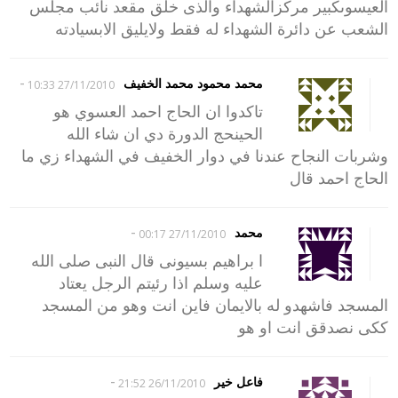
العيسوىكبير مركزالشهداء والذى خلق مقعد نائب مجلس
الشعب عن دائرة الشهداء له فقط ولايليق الابسيادته
-
محمد محمود محمد الخفيف
27/11/2010 10:33
تاكدوا ان الحاج احمد العسوي هو
الحينحج الدورة دي ان شاء الله
وشربات النجاح عندنا في دوار الخفيف في الشهداء زي ما
الحاج احمد قال
-
محمد
27/11/2010 00:17
ا براهيم بسيونى قال النبى صلى الله
عليه وسلم اذا رئيتم الرجل يعتاد
المسجد فاشهدو له بالايمان فاين انت وهو من المسجد
ككى نصدقق انت او هو
-
فاعل خير
26/11/2010 21:52