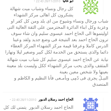
-
ابو عالياً
28/11/2010 22:43
كل رجال ونساء وشباب ميت شهالة
يشكرون كل اهالى مركز الشهداء
شباب ورجال ونساء وشيوخ من اى بلد ومن كل كفر او
وعزبة وكل ابناء الدائرة المحترمين على الثقة الغالية التى
اوليتموها الى الحاج احمد عيسوى سليم وان شاء سوف
ترون الحاج احمد بعد النتيجة فى وضع جديد ولقد وعينا
الدرس كاملا وعرفنا قيمة مركز الشهداء المركز العطاء
دائما والذى يستحق من الخدمة لكل كبير وصغير ليلا ونهارا
نيابة عن الحاج احمد عيسوى سليم كل شباب ميت شهالة
المثقف والذى يحب مركز الشهداء ككل وليست بلد معينة
بعينها ولا شخص معين بعينة
النيـلُ يجرى فى دّمِى وبأمـعى فأنا النظيم و الكاظم و
المتصدق
-
الحاج احمد رسلان الدبور
28/11/2010 22:40
الحاج احمد رسلان الدبور يتمنى لك كل