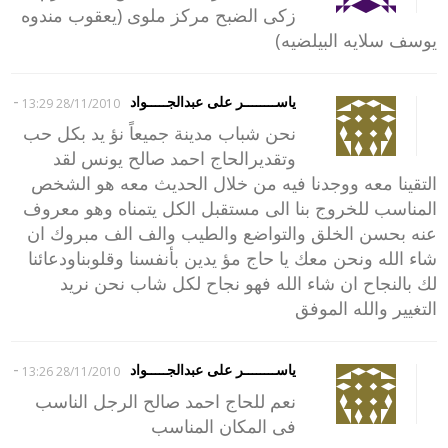
زكى الضبح مركز ملوى (يعقوب مندوه
يوسف سلايه البيلضيه)
-
ياســــــــر على عبدالجـــــواد
28/11/2010 13:29
نحن شباب مدينة جميعاً نؤ يد بكل حب
وتقديرالحاج احمد صالح يونس لقد
التقينا معه ووجدنا فيه من خلال الحديث معه هو الشخص
المناسب للخروج بنا الى مستقبل الكل يتمناه وهو معروف
عنه بحسن الخلق والتواضع والطيب والف الف مبروك ان
شاء الله ونحن معك يا حاج مؤ يدين بأنفسنا وقلوبناودعائنا
لك بالنجاح ان شاء الله فهو نجاح لكل شاب نحن نريد
التغيير والله الموفق
-
ياســــــــر على عبدالجـــــواد
28/11/2010 13:26
نعم للحاج احمد صالح الرجل الناسب
فى المكان المناسب