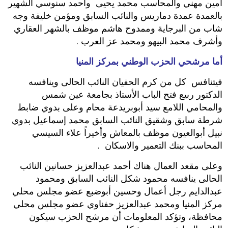
أمين مهني والمحاسب محمد يحيى وأحمد سنوسي الشهير
بالعمدة عمدة دماريس والنائب السابق ومؤمن خليفة وجه
شاب من البرجاية وممدوح هاشم موظف بالشهر العقاري
وأشرف محمد البيهو ومحمد عز العرب .
أما مرشحي الحزب الوطني بمركز المنيا
فيتنافس كل من كرم الحفيان النائب الحالى ‬وينافسه
الدكتور ربيع فتح الباب الأستاذ بجامعة عين شمس
والمحامي اللامع سيد أبوبريدعة محام وعلى بدوي ضابط
شرطة سابق وشقيق النائب السابق محمد إسماعيل بدوي
نبيل أبوالعيون موظف بالمعاش وأخيراً‮ ‬علاء السيسي
المحاسب ببنك التعمير والاسكان .‬
وعلى مقعد العمال هناك أحمد عبدالعزيز حسانين النائب
الحالى ينافسه محمود شكل النائب السابق ومحمود
عبدالدايم رجل أعمال وحسين أبوضبع عضو مجلس محلي
مركز المنيا ومحمد عبدالعزيز حفناوي عضو مجلس محلي
محافظة،‮ ‬وتؤكد المعلومات أن مرشح الحزب سيكون