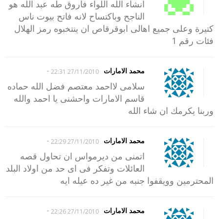
انشاء الله اللواء فاروق طه عبد الله هو
الناجح وباكتساح لانه فاتح بيوت ناس
كتيرة وعلى جميع اهالى ابوقرقاص ان ينتخبوه رمز الهلال
فئات رقم 1
-
محمد الامارات
27/11/2010 22:31
سلامى لااحمد معتصم فضل الله حماده
قاسم الامارات واحشنى يا احمد والله
وربنا يكرمك ان شاء الله
-
محمد الامارات
27/11/2010 22:29
اتمنى من ديرمواس ان تحاول قصه
العائلات وتفكر فى اى حد من اولاد البلد
المحترمين وويقفوا جنبه من غير ده عيله ايه
-
محمد الامارات
27/11/2010 22:26