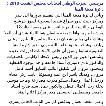
مرشحي الحزب الوطني انتخابات مجلس الشعب 2010 :
دائرة مدينة المنيا
ونأتي لدائرة مدينة المنيا التي تنقسم بدورها الى بندر
ومركز حيث يدور صراع شديد السخونة للفوز بترشيح
الوطني وبالنسبة للبندر يتنافس على مقعد الفئات‮ ‬12‮
‬مرشحا منهم لواءا شرطة سابقان هما اللواء شادي أبو العلا
وهناك على رياض شعبان نقيب المحامين السابق وعلى
رياض وهناك محمود خلف الله مهني مدير إدارة المنيا
التعليمية سابقا وسبق أن خاض الانتخابات لدورات عديدة
وشمس الدين نور الدين رئيس الاتحاد الإقليمي للجمعيات
والدكتور نادي دميتري أستاذ جامعة وأحد الوجوه القبطية
ومحمود مروان ابن شقيق النائب السابق أحمد كامل
مروان،‮ ‬وكذلك ياسر ابن عمه وصموئيل ثابت زكي محام
ورجل أعمال وجمال سيكو مدرب مصارعة وماجد موسي
نخلة رجل أعمال قبطي والكتور جمال سيد صالح أستاذ
جامعي ومصطفي الحسيني مدير مركز إعلام المنيا،‮
وعلى مقعد العمال يتنافس كل من النائب الحالى يسري