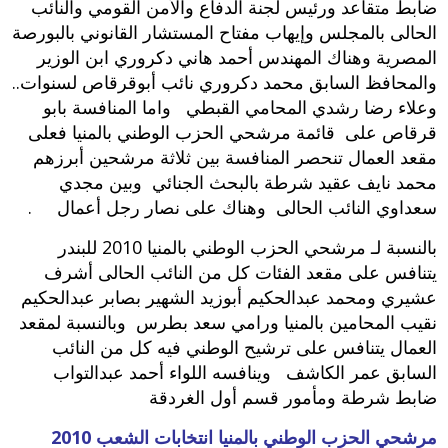
ضابط متقاعد ورئيس لجنة الدفاع والأمن القومي والنائب
الحالى بالمجلس وإيهاب مفتاح المستشار القانوني بالبورصة
المصرية وهناك المهندس أحمد هاني دكروري ابن الوزير
والمحافظ السابق محمد دكروري نائب أبوقرقاص لسنوات‮..
‬وعلاء رضا رشدي المحامي القبطي واما المنافسة بابو
قرقاص على قائمة مرشحي الحزب الوطني بالمنيا فعلى
مقعد العمال تنحصر المنافسة بين ثلاثة مرشحين أبرزهم
محمد نايف عقيد شرطة بالبحث الجنائي وبين مجدي
سعداوي النائب الحالى وهناك على نصار رجل أعمال .‬
‬بالنسبة لـ مرشحي الحزب الوطني بالمنيا 2010 للبندر
يتنافس على مقعد الفئات كل من النائب الحالى أشرف
عشيري ومحمد عبدالحكيم أبوزيد الشهير بصابر عبدالحكيم
نقيب المحامين بالمنيا ورامي سعد بطرس وبالنسبة لمقعد
العمال يتنافس على ترشيح الوطني فيه كل من النائب
السابق عمر الكاشف وينافسه اللواء أحمد عبدالتواب
ضابط شرطة ومأمور قسم أول الغردقة
مرشحي الحزب الوطني بالمنيا انتخابات الشعب 2010