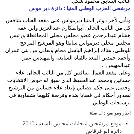
النائب السابق محمود شكل‮.‬
مرشحي الحزب الوطني المنيا : دائرة دير موس
ونأتي لآخر دوائر المنيا ديرمواس على مقعد الفئات يتنافس
كل من النائب الحالى أبوالمكارم عبدالعزيز وابن عمه
هشام عبدالرحمن عضو مجلس محلي المحافظة ورئيس
مجلس محلي ديرمواس سابقا وهو المرشح المرجح
للوطني،‮ ‬هناك إبراهيم الباسل محام ونقابي من بني عمران
وأحمد حمدين المعد بالقناة السابعة والمهندس عمر
عبدالمهيمن ‮.‬
وعلى مقعد العمال يتنافس كل من النائب الحالى علاء
حسانين ومحمد عبدالحفيظ الذي سبق له خوض الانتخابات
وحصل على حكم قضائي بإبعاد علاء حسانين من الترشيح
لصدور أحكام في قضايا ضده وفرصة كليهما متساوية في
ترشيحات الوطني‮.
اخبار ومواضيع ذات صلة:
موقع مرشحين انتخابات مجلس الشعب 2010
دائرة ابو قرقاص