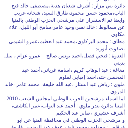
دائرة بني مزار : أشرف شعبان هدية،مصطفى خالد فتح
الباب،محمود حسن محمود،طارق السيد، شحاته غريب
وايضا تم الاستقرار على مرشحي الحزب الوطني بالمنيا
عن سمالوط : خالد نصر،وحيد عامر،سامح أبو الليل، علاء
مكاوي
مطاي : محمد البركاوي،محمد عبد العظيم،عمرو الشيمي
،صفوت أبوزيد
العدوة : فتحي فضل،احمد يونس صالح عمرو عزام ، نبيل
بديني
مغاغة : عبد الوهاب كريم ،اسامة غرياني،أحمد عبد
المحسن حته،احمد إمبابى لملوم
ملوي : رياض عبد الستار ،عبد الله خليفة، محمد عامر ،خالد
الدروي
اما اسماء مرشحين الحزب الوطني لمجلس الشعب 2010
المنيا بدائرة بندر ملوي : أحمد عبد التواب،عمر الكاشف،
أشرف عشيري ،صابر عبد الحكيم
و مرشحي الحزب الوطني في محافظة المنيا عن ابو
قرقاص :سعداوي،محمد نايف،عوف عبد الرحمن ،فاروق