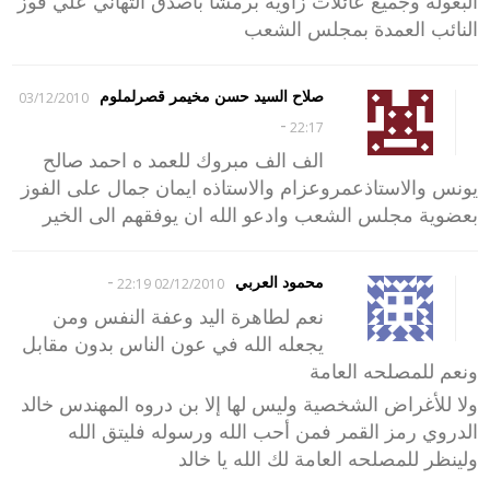
البغولة وجميع عائلات زاوية برمشا باصدق التهاني علي فوز
النائب العمدة بمجلس الشعب
صلاح السيد حسن مخيمر قصرلملوم
03/12/2010
-
22:17
الف الف مبروك للعمد ه احمد صالح
يونس والاستاذعمروعزام والاستاذه ايمان جمال على الفوز
بعضوية مجلس الشعب وادعو الله ان يوفقهم الى الخير
-
محمود العربي
02/12/2010 22:19
نعم لطاهرة اليد وعفة النفس ومن
يجعله الله في عون الناس بدون مقابل
ونعم للمصلحه العامة
ولا للأغراض الشخصية وليس لها إلا بن دروه المهندس خالد
الدروي رمز القمر فمن أحب الله ورسوله فليتق الله
ولينظر للمصلحه العامة لك الله يا خالد