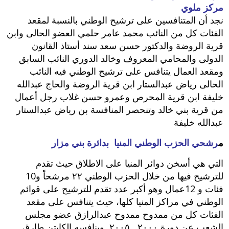
مركز ملوي
نجد أن المتنافسين على ترشيح الوطني بالنسبة لمقعد
الفئات كل من النائب محمد عامر حلمي العضو الحالى وابن
قرية الروضة والدكتور حسن سعد سند أستاذ القانون
الدولى والمحامي المعروف وخالد الدوري النائب السابق
ومقعد العمال يتنافس على ترشيح الوطني فيه النائب
الحالى رياض عبدالستار ابن قرية الروضة والحاج عبدالله
خليفة ابن قرية المحرص وعمرو حسن‮ ‬غلاب رجل أعمال
من قرية بني خالد وتنحصر المنافسة بن رياض عبدالستار
عبدالله خليفة
م
رشحي الحزب الوطني المنيا بدائرة بني مزار
التي هي أسخن دوائر المنيا على الاطلاق حيث تقدم
للترشيح فيها من خلال الحزب الوطني ‮٢٢ ‬مرشحاً‮ ‬و10‮
‬فئات و12‮ ‬عمال وهو أكبر عدد تقدم للترشيح على قوائم
الوطني في مراكز المنيا كلها،‮ ‬حيث يتنافس على مقعد
الفئات كل من ممدوح ممدوح عبدالرازق عضو مجلس
الشعب عن دورة ‮٠٠٠٢ ‬ـ ‮٥٠٠٢ ‬ وينافسه الكابتن طارق