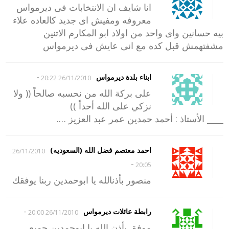
انا شايف ان الانتخابات فى ديرمواس
معروفه ومفيش اى جديد كالعاده علاء
بيه حسانين واى واحد من اولاد ابو المكارم الاتنين
مشفتهمش قبل كده مع انى عايش فى ديرمواس
-
ابناء بلدة ديرمواس
26/11/2010 20:22
على بركة الله من نحسبه صالحاً (( ولا
نزكي على الله أحداً ))
____ الأستاذ : أحمد حمدين عمر عبد العزيز ….
احمد معتصم فضل الله (السعوديه)
26/11/2010
-
20:05
منصور بأذنالله يا ابوحمدين ربنا يوفقك
-
رابطة عائلات ديرمواس
26/11/2010 20:00
موفق بأذن الله يا ابوحمدين جميع