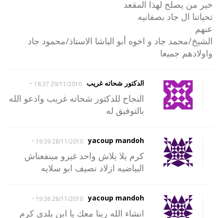
خير من يصلح لهذا المقعد
تحياتنا ال جاد بصفانيه
عنهم
الشيخ/محمد جاد و اخوه أبو الباشا الاستاذ/محمود جاد
واولادهم جميعا
-
الدكتور شحاته غريب
29/11/2010 18:37
النجاح للدكتور شحاته غريب وادعو الله
بالتوفيق له
-
yacoup mandoh
28/11/2010 19:39
كرم يلا يلاش واحد غيرو مينفعناش
البياضيه ازلاد نصيف ابو سلايه
-
yacoup mandoh
28/11/2010 19:38
انشاء الله ربنا معك يا ابن بلدى كرم