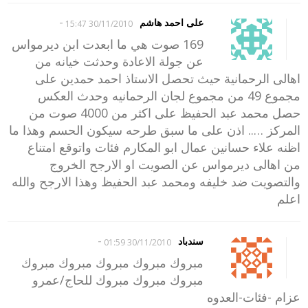
-
على احمد هاشم
30/11/2010 15:47
169 صوت هي ما ابعدت ابن ديرمواس
عن جولة الاعادة وحدثت خيانه من
اهالى الرحمانية حيث تحصل الاستاذ احمد حمدين على
مجموع 49 من مجموع لجان الرحمانيه وحدث العكس
حصل محمد عبد الحفيظ على اكثر من 4000 صوت من
المركز ….. اذن على ما سبق طرحه سيكون الحسم وهذا ما
اظنه علاء حسانين عمال ابو المكارم فئات واتوقع امتناع
من اهالى ديرمواس عن الصويت او الارجح الخروج
والتصويت ضد خليفه ومحمد عبد الحفيظ وهذا الارجح والله
اعلم
-
سندباد
30/11/2010 01:59
مبروك مبروك مبروك مبروك مبروك
مبروك مبروك مبروك للحاج/عمرو
عزام -فئات-العدوه