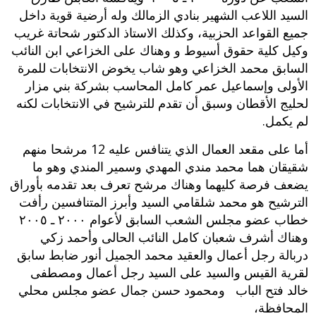
السيد اللاعب الشهير بنادي الزمالك وله أرضية قوية داخل
جميع القواعد الحزبية،‮ ‬وكذلك الاستاذ الدكتور شحاتة‮ ‬غريب
وكيل كلية حقوق أسيوط و وهناك على الخزاعي ابن النائب
السابق محمد الخزاعي وهو شاب يخوض الانتخابات للمرة
الأولى وإسماعيل عمر كامل المحاسب بشركة بني مزار
لحليج الأقطان وسبق أن تقدم للترشيح في الانتخابات لكنه
لم يكمل‮.‬
أما على مقعد العمال الذي يتنافس عليه‮ ‬12‮ ‬مرشحا منهم
شقيقان هما محمد مندي المهدي وسمير المندي وهو ما
يضعف فرصة كليهما وهناك مرشح تعرف بعد تقدمه بأوراق
الترشيح هو محمد شلقامي السيد وأبرز المتنافسين رأفت
خطاب عضو مجلس الشعب السابق لأعوام ‮٠٠٠٢ ‬ـ ‮٥٠٠٢
‬وهناك أشرف شعبان كامل النائب الحالى وأحمد زكي
دربالة رجل أعمال والعقيد محمد الجميل أنور ضابط سابق
لقرية القيس والسيد على السيد رجل أعمال ومصطفى
خالد فتح الباب ومحمود حسن جمال عضو مجلس محلي
المحافظة،‮