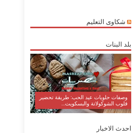
شكاوى التعليم
بلد البنات
وصفات حلويات عيد الحب: طريقة تحضير
قلوب الشوكولاتة والبسكويت...
احدث الاخبار