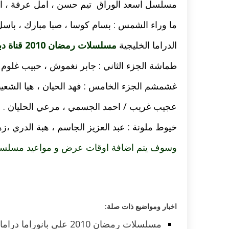
مسلسل اسعد الوراق تيم حسن ، امل عرفة ، ا
ما وراء الشمس : بسام كوسا ، صبا مبارك ، باسل
الدراما الخليجية
مسلسلات رمضان 2010 قناة دبي
طماشة الجزء الثاني : جابر نغموش ، حبيب غلوم 
غشمشم الجزء الخامس : فهد الحيان ، هيا الشعيب
عجيب غريب / احمد الجسمي ، مرعي الحليان .
خيوط ملونة : عبد العزيز الجاسم ، هبة الدري ،ز
وسوف يتم اضافة اوقات عرض و مواعيد مسلسلات رمضان 2010 ع
اخبار ومواضيع ذات صلة:
مسلسلات رمضان 2010 على بانوراما دراما متنوعة ومميزة على مدار الساعة