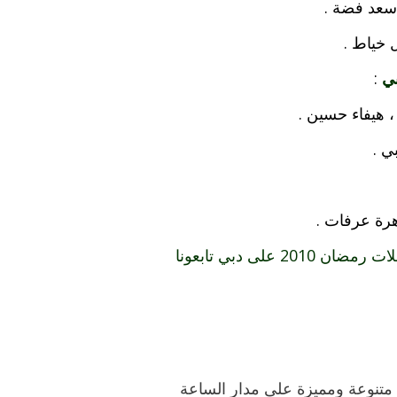
سعد فضة .
 خياط .
:
، هيفاء حسين .
ي .
هرة عرفات .
لى دبي تابعونا