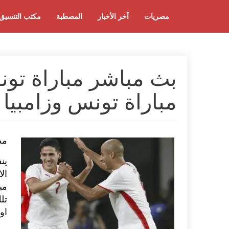
مصريات
آخر الأخبار
المصطبة
مكتب التنسيق
بث مباشر مباراة تون
مباراة تونس وزامبيا ا
مص
ين
مب
تل
اون