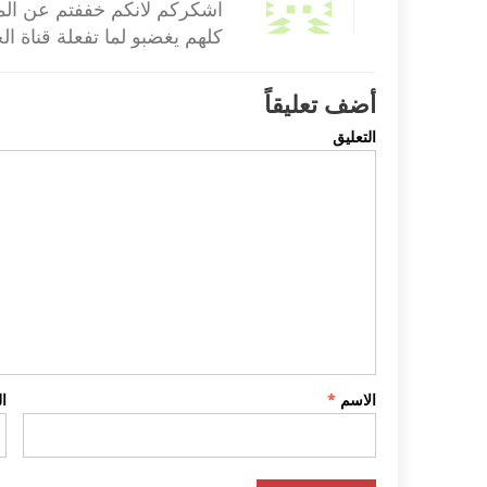
اشكركم لانكم خففتم عن الم
كلهم يغضبو لما تفعلة قناة ال
أضف تعليقاً
التعليق
الاسم
*
ا