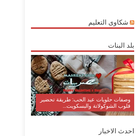
شكاوى التعليم
بلد البنات
وصفات حلويات عيد الحب: طريقة تحضير
قلوب الشوكولاتة والبسكويت...
احدث الاخبار