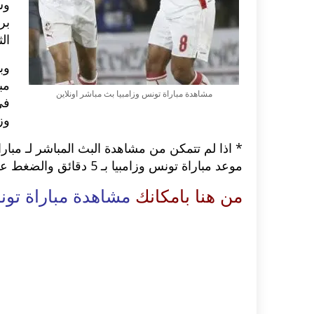
وس
ال
وب
مب
مشاهدة مباراة تونس وزامبيا بث مباشر اونلاين
وز
موعد مباراة تونس وزامبيا بـ 5 دقائق والضغط على زر تشغيل
م
ن
هنا بامكانك
مشاهدة مباراة تون
اكلات عيد الاضحى 2023 وصفات طبخ
طريقة تحضير حلاوة المولد الن
ر بالصور...
وصفات بالفيديو والصور...