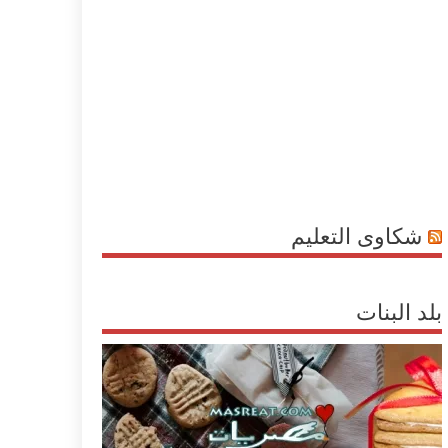
شكاوى التعليم
بلد البنات