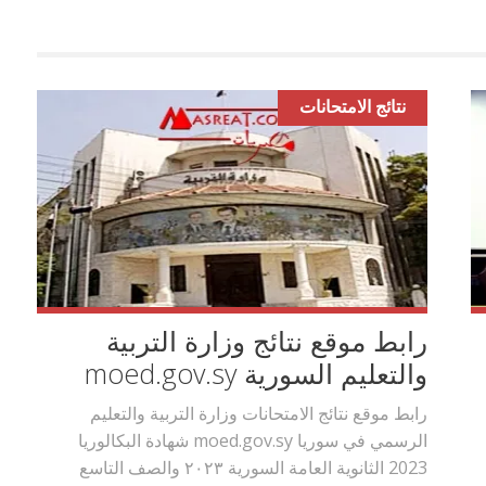
نتائج الامتحانات
رابط موقع نتائج وزارة التربية
والتعليم السورية moed.gov.sy
رابط موقع نتائج الامتحانات وزارة التربية والتعليم
الرسمي في سوريا moed.gov.sy شهادة البكالوريا
2023 الثانوية العامة السورية ٢٠٢۳ والصف التاسع