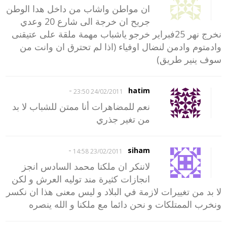
ان مواطن واشاب من داخل هدا الوطن
جريح ان خرجة الى شارع 20 وعدي
نخرج نهر 25فبراير خرجو ياشباب مهمة ملقة على عتيقنى
وادمتوم وادمن لنضال اوفياء (اذا لم تحترق ان وانت من
سوف ينير طريق)
-
hatim
24/02/2011 23:50
نعم للمضاهرات أنا ممتن للشباب لا بد
من تغير جذري
-
siham
23/02/2011 14:58
لاننكر ان ملكنا محمد السادس انجز
انجازات كثيرة مند توليه العرش و لكن
لا بد من تغييرات لازمة في البلاد و ليس معنى هذا ان نكسر
ونخرب الممتلكات و نحن دائما مع ملكنا و الله ينصره