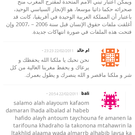
ويمكن اعتبار تبني الأمم المتحدة لمقترح المغرب منح
صحرائه حكما ذاتيا موسعا، هو الإنجاز السياسي الوحيد،
باعتبار أن المملكة العربية الوحيدة في أفريقيا، كانت قد
أغلقت ملفات حقوق الإنسان قبل سنة 2006 – ،2007 وإن
فتحت هذه الملفات في صورة انتهاكات جديدة.
-
ام خالد
22/02/2011 23:23
نحن نحبك يا ملكنا الله يحفظك و
يرعاك و يحفظ مغربنا الغالية من كل
شر و ملكنا ماقصر و الله ينصرك و يطول بعمرك.
-
bali
22/02/2011 20:54
salamo alah alayoum kafaom
damaran lhada albalad al habeb
hafido alayh antoum taychouna fe amanen la
tarifouna khadraho la takonona mtahawrin la
ltakhlid alaama wada almarrb alhabib laysa ka