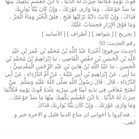
قُوتُ يَوْمِهِ فَكَأَنَّمَا حِيزَتْ لَهُ الدُّنْيَا ، يَا ابْنَ جُعْشُمٍ يَكْفِيكَ مِنْهَا
مَا سَدَّ جَوْعَتَكَ ، وَمَا وَارَى عَوْرَتَكَ ، وَإِنْ كَانَ بَيْتًا يُوَارِيكَ
فَذَاكَ ، وَإِنْ كَانَتْ دَابَّةً تَرْكَبُهَا فَبَخٍ , فلقُ الْخُبْزِ وَمَاءُ الْجَرِّ ،
وَمَا فَوْقَ الإِزَارِ فَحِسَابٌ عَلَيْكَ .
[ تخريج ] [ شواهد ] [ أطراف ] [ الأسانيد ]
رقم الحديث: 50
(حديث مرفوع) أَخْبَرَنَا عَبْدُ اللَّهِ بْنُ مُحَمَّدِ بْنِ عُمَرَ بْنِ عَبْدِ
اللَّهِ بْنِ الْحَسَنِ بْنِ حَفْصٍ الْقَاضِي ، ثنا إِبْرَاهِيمُ بْنُ مُحَمَّدِ بْنِ
الْحَسَنِ ، ثنا عَبْدُ اللَّهِ بْنُ هَانِئِ بْنِ عَبْدِ الرَّحْمَنِ الْمَقْدِسِيُّ ،
ثنا أَبِي ، عَنْ إِبْرَاهِيمَ بْنِ أَبِي عَبْلَةَ ، عَنْ أُمِّ الدَّرْدَاءِ ، عَنْ أَبِي
الدَّرْدَاءِ ، قَالَ : قَالَ رَسُولُ اللَّهِ صَلَّى اللَّهُ عَلَيْهِ وَسَلَّمَ : مَنْ
أَصْبَحَ مُعَافَى فِي بَدَنِهِ آمِنًا فِي سِرْبِهِ عِنْدَهُ قُوتُ يَوْمِهِ فَكَأَنَّمَا
حِيزَتْ لَهُ الدُّنْيَا ، يَا ابْنَ جُعْشُمٍ يَكْفِيكَ مِنْهَا مَا سَدَّ جَوْعَتَكَ ،
وَمَا وَارَى عَوْرَتَكَ ، وَإِنْ كَانَ بَيْتًا يُوَارِيكَ فَذَاكَ
… فتدكروا يا اخواني ان متاع الدنيا قليل و الاخرة خير و
ابقى..