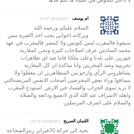
-
ام يوسف
28/04/2011 15:07
السلام عليكم ورحمة الله
وبركاته،اخواني يجب اخذ االعبرة ممن
سبقونا فالمغرب ليس كتونس ولا كمصر فالمغرب في عهد
محمد السادس عرف اصلاحات كثيرة ونحن كمغاربة
غيورين على بلدنا وعلى ملكنا فاننا ضد اي تظاهرات
تخريبية وضد المخربين وانا متاكدة ان كل المغاربة
يشاطروني الرأي وارجو من المتظاهرين ان يتعقلوا ولا
ينساقوا وراء بعض المحرضين أصحاب الانفس المريضةالتي
لا تريد سوى الخراب والفساد في الارض .استودع المغرب
واهله الاشراف عند الله الذي لاتضيع ودائعه والصلاة
والسلام على اشرف المرسلين.
-
اللسان الصريح
23/04/2011 00:10
تحية الى حركة 20فبراير رمزالشجاعة