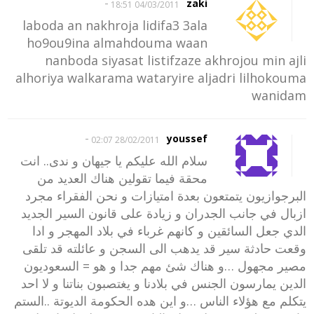
-
zaki
04/03/2011 18:51
laboda an nakhroja lidifa3 3ala
ho9ou9ina almahdouma waan
nanboda siyasat listifzaze akhrojou min ajli
alhoriya walkarama wataryire aljadri lilhokouma
wanidam
-
youssef
28/02/2011 02:07
سلام الله عليكم يا جيهان و ندى.. انت
محقة فيما تقولين هناك العديد من
البرجوازيون يتمتعون بعدة امتيازات و نحن الفقراء مجرد
ازبال في جانب الجدران و زيادة على قانون السير الجديد
الدي جعل السائقين و كانهم غرباء في بلاد المهجر و ادا
وقعت حادثة سير قد يدهب الى السجن و عائلته قد تلقى
مصير مجهول …و هناك شئ مهم جدا و هو = السعوديون
الدين يمارسون الجنس في بلادنا و يغتصبون بناتنا و لا احد
يتكلم مع هؤلاء الناس …و اين هده الحكومة الديوتة ..الستم