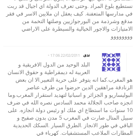
نستطيع بلوغ المراد .وحتى تعرف الدولة اي اجيال قد ربت
في مدارسها المتعفنة. كيف يعقل ان ملايين الاسر في فقر
مدقع وشرذمة من البورجوازيين وصلتها التخمة من
الامتيازات والاجور الخيالية والسيطرة على الاراضي
وووووووو
-
ندى
22/02/2011 17:06
البلد الوحيد من الدول الافريقية و
العربية له ديمقراطية و حقوق الانسان
هو المغرب.كما انه يتوفر على حرية التعبير.الا ان بعض
الزنادقة مراهقين الدين حرضوا من طرف عناصر
البوليساريو و الجزائر و اسبانيا لتهديد استقرار المغرب.وما
انجزه صاحب الجلالة محمد السادس نصره الله في ضرف
10 سنوات ما استطاع اي ملك او رئيس دولة انجازه. على
سبيل المتال صارت في المغرب 5 مدن بدون صفيح و
الباقي في طور الانجاز .الطرق السيار .السكك الحديدية
المطارات الملاعب المستشفيات. كهرباء في