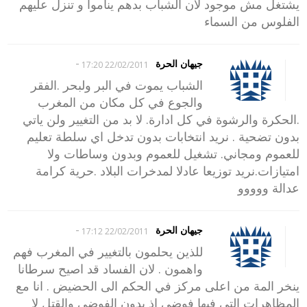
يشتغل مش موجود لان الشباب بدهم يناموا و تنزل عليهم
الفلوس من السماء
-
جيهان الحرة
22/02/2011 17:20
الشباب يموت في البر ولبحر .الفقر
والجوع في كل مكان من المغرب
.الحكرة والرشوة في كل ادارة. لا بد من التغيير ولن ياتي
بدون تضحية . نريد انتخابات بدون تدخل اي سلطة تعليم
للعموم ومجاني. تشغيل للعموم وبدون وساطات ولا
امتيازات.نريد توزيعا عادلا لمدخرات البلاد .حرية كرامة
عدالة ووووو
-
جيهان الحرة
22/02/2011 17:12
للذين يحلمون بالتغيير في المغرب فهم
واهمون . لان الفساد قد اصيح سرطانا
ينخر المة من اعلى مركز في الحكم الى الحضيض . انا مع
المظاهرات التي فيها فوضى اذ بدون الفوضى والقتل لا