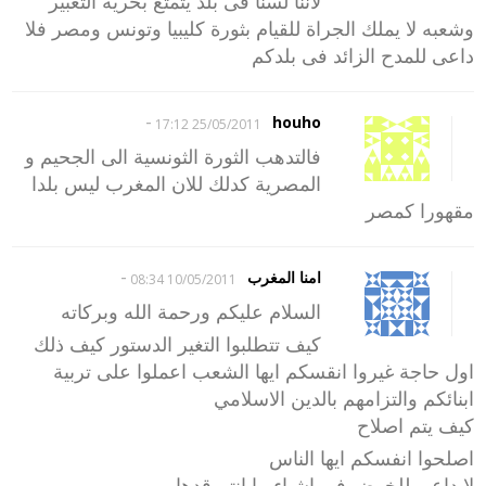
لاننا لسنا فى بلد يتمتع بحرية التعبير
وشعبه لا يملك الجراة للقيام بثورة كليبيا وتونس ومصر فلا
داعى للمدح الزائد فى بلدكم
-
houho
25/05/2011 17:12
فالتدهب الثورة الثونسية الى الجحيم و
المصرية كدلك للان المغرب ليس بلدا
مقهورا كمصر
-
امنا المغرب
10/05/2011 08:34
السلام عليكم ورحمة الله وبركاته
كيف تتطلبوا التغير الدستور كيف ذلك
اول حاجة غيروا انقسكم ايها الشعب اعملوا على تربية
ابنائكم والتزامهم بالدين الاسلامي
كيف يتم اصلاح
اصلحوا انفسكم ايها الناس
لا داعي للخوض في اشياء ما انتم قدها