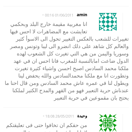
-
amin
01/06/2011 00:16
انا مغربية مقيمة خارج البلد وبحكمي
تعايشت مع المضاهرات لا احس فيها
تغييرات للشعب بالعكس التغيير تحول الى الاسوأ كثير
والعالم كل شاهد على دلك انضرو الى ليبا وتونس ومصر
وسوريا واليمن من هي التي تغيرت كل الشعوب لهده
الدول ضاعت امابالنسبة للمغرب فانا احس ان في عهد
ملكنا محمد السادس اصبح احسن واشياء كثيرة تغيرت
وتطورت انا مع ملكنا محمدالسادس والله يحفض لينا
ويطول لنا في عمره عاش محمد السادس ومن قال احنا ما
عندناش حرية التعبير فهو من القهر والمدح الكتير لملكنا
يحتج بان مقموعين في حرية التعبير
-
وحيدة
28/05/2011 18:08
من حقكم ان تخافوا حتى فى تعليقتكم