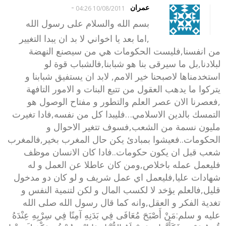
-
عمران
10/08/2011 04:26
بسم الله والسلام على رسول الله
,اما بعد يا اخواني لا بد ان يبدا التغيير
من انفسنا,فليست الحكومات هي من سيصنع النهضة
لبلادنا,بل ما سيرقى بنا هو شبابنا,فالشباب قوة لو
استخدمناها لاصبحنا خير الامم, لابد ان يستفيق شبابنا و
يتركوا ما يدهب العقول من تتبع البنات و الامور التافهة
,فعصرنا الان عصر العلم والتطور و مفتاح الوصول هو
التمسك بالدين الاسلامي…فليبدا كل من نفسه,فادا تغيرت
مليون نسمة من الشعب,فسوف تتغير الاحوال و
الحكومات..فعيشوا بمبادئ يكن حال المغرب بخير,فالمغرب
شعب قبل ان يكون حكومات..فادا كان الانسان موظف
فليعمل عمله باخلاص,ومن كان عاطلا عن العمل و له
شهادات عليا,فليعمل اي عمل شريف و لو كان دو مدخول
قليل,فالعلم يؤخد لا لكسب المال و لكن لتنمية النفس و
تغدية الفكر و العقل,وانه كما قال رسول الله صلى الله
عليه و سلم:مَنْ أَصْبَحَ مُعَافَى فِي بَدَنِهِ آمِنًا فِي سِرْبِهِ عِنْدَهُ