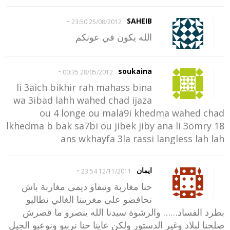
-
SAHEIB
25/08/2012 23:50
الله يكون في عونكم
-
soukaina
28/05/2012 00:35
li 3aich bikhir rah mahass bina
wa 3ibad lahh wahed chad ijaza
ou 4 longe ou mala9i khedma wahed chad
lkhedma b bak sa7bi ou jibek jiby ana li 3omry 18
ans wkhayfa 3la rassi langless lah lah
-
ايمان
12/11/2011 23:54
حنا مغاربة ونبقاو ديمى مغاربة باش
نحافضو على مغريبنا الغالي نطاليو
بطرد الفساد…… والرشوة سيدنا الله ينصرو ما قصرش
صلحنا لبلاد وغير الدستور ولكن عاينا حنا نربيو ونوعيو الجيل