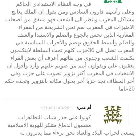
في وجه النظام الاستبدادي الحاكم
وعلى رأسهم قارون السادس ومن يقول ان الملك يعالج
مشاكل المغرب وينظر الى الشعب فهو منتفق من أصحاب
الامتيزات في المغرب نعم نحن الشريحة من الفقراء
المغاربة الذين نحس بالجوع والضلم والاستبدا والعنف
والظلم وأبسط الحقوق تهضم والأحزاب السياسية في
المغرب تصل الى 36حزب كلهم تحث السلطة لايتكلمون
بكلمت الشعب وجدوى من بقائهم أعرف أن بعض القراء
يعقبون علي ويقولون أنتم من صوتم عليهم وأرد وأقول ان
الانتخبات في المغرب أكثر تزوير تصوت على حزب وفي
أخر المطاف تجد حزبا أخر يحول مكانه بالتزوير وتجده حكم
20عاما
-
أم عمرة
11/04/2011 21:45
كونوا على حذر شباب التظاهرات
مغسول الدماغ متنكر للهوية الاسلامية
يسعى لخراب البلاد والعباد نحن برءاء مما يدبرون له