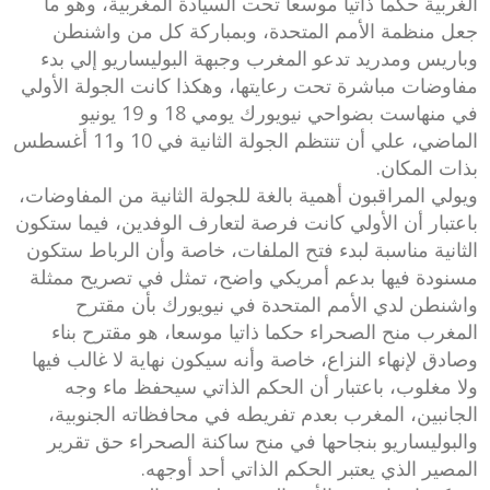
الغربية حكما ذاتيا موسعا تحت السيادة المغربية، وهو ما
جعل منظمة الأمم المتحدة، وبمباركة كل من واشنطن
وباريس ومدريد تدعو المغرب وجبهة البوليساريو إلي بدء
مفاوضات مباشرة تحت رعايتها، وهكذا كانت الجولة الأولي
في منهاست بضواحي نيويورك يومي 18 و 19 يونيو
الماضي، علي أن تنتظم الجولة الثانية في 10 و11 أغسطس
بذات المكان.
ويولي المراقبون أهمية بالغة للجولة الثانية من المفاوضات،
باعتبار أن الأولي كانت فرصة لتعارف الوفدين، فيما ستكون
الثانية مناسبة لبدء فتح الملفات، خاصة وأن الرباط ستكون
مسنودة فيها بدعم أمريكي واضح، تمثل في تصريح ممثلة
واشنطن لدي الأمم المتحدة في نيويورك بأن مقترح
المغرب منح الصحراء حكما ذاتيا موسعا، هو مقترح بناء
وصادق لإنهاء النزاع، خاصة وأنه سيكون نهاية لا غالب فيها
ولا مغلوب، باعتبار أن الحكم الذاتي سيحفظ ماء وجه
الجانبين، المغرب بعدم تفريطه في محافظاته الجنوبية،
والبوليساريو بنجاحها في منح ساكنة الصحراء حق تقرير
المصير الذي يعتبر الحكم الذاتي أحد أوجهه.