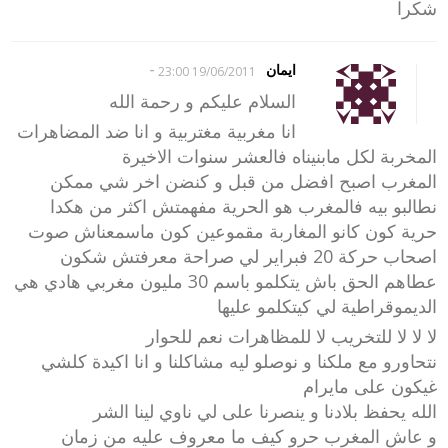
شكرا
-
ايمان
19/06/2011 23:00
السلام عليكم و رحمة الله
انا مغربية مغتربية و انا ضد المضاهرات
المخربة لكل مابنيناه فالعشر سنوات الاخيرة
المغرب اصبح افضل من قبل و كنضن اخر شي ممكن
نطالبو بيه فالمغرب هو الحرية مفهمتش اكثر من هكدا
حرية كون كانو المغاربة مقموعين كون ماسمعناش صوت
اصحاب حركة 20 فبراير لي صراحة معرفتش شكون
عطاهم الحق باش يتكلمو باسم 30 مليون مغربي هادي هي
الديموقراطية لي كيتكلمو عليها
لا لا لا للتخريب لا للمظاهرات نعم للحوار
نتحاورو مع ملكنا و نوصلو ليه مشاكلنا و انا اكيدة كلشي
غيكون على مايرام
الله يحفظ بلادنا و ينصرنا على لي ناوي لينا الشر
و عاش المغرب حرو كيف ما معروف عليه من زمان