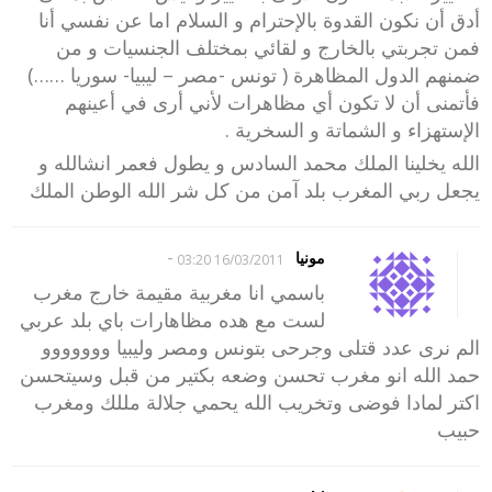
أدق أن نكون القدوة بالإحترام و السلام اما عن نفسي أنا
فمن تجربتي بالخارج و لقائي بمختلف الجنسيات و من
ضمنهم الدول المظاهرة ( تونس -مصر – ليبيا- سوريا ……)
فأتمنى أن لا تكون أي مظاهرات لأني أرى في أعينهم
الإستهزاء و الشماتة و السخرية .
الله يخلينا الملك محمد السادس و يطول فعمر انشالله و
يجعل ربي المغرب بلد آمن من كل شر الله الوطن الملك
-
مونيا
16/03/2011 03:20
باسمي انا مغربية مقيمة خارج مغرب
لست مع هده مظاهارات باي بلد عربي
الم نرى عدد قتلى وجرحى بتونس ومصر وليبيا ووووووو
حمد الله انو مغرب تحسن وضعه بكتير من قبل وسيتحسن
اكتر لمادا فوضى وتخريب الله يحمي جلالة مللك ومغرب
حبيب