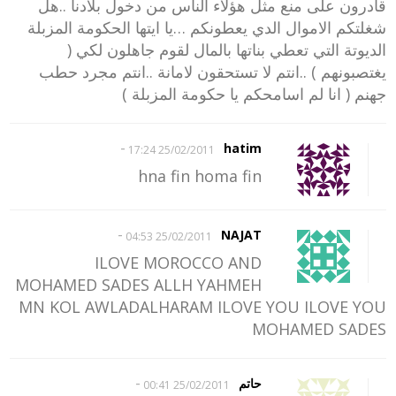
قادرون على منع مثل هؤلاء الناس من دخول بلادنا ..هل
شغلتكم الاموال الدي يعطونكم …يا ايتها الحكومة المزبلة
الديوتة التي تعطي بناتها بالمال لقوم جاهلون لكي (
يغتصبونهم ) ..انتم لا تستحقون لامانة ..انتم مجرد حطب
جهنم ( انا لم اسامحكم يا حكومة المزبلة )
-
hatim
25/02/2011 17:24
hna fin homa fin
-
NAJAT
25/02/2011 04:53
ILOVE MOROCCO AND
MOHAMED SADES ALLH YAHMEH
MN KOL AWLADALHARAM ILOVE YOU ILOVE YOU
MOHAMED SADES
-
حاتم
25/02/2011 00:41