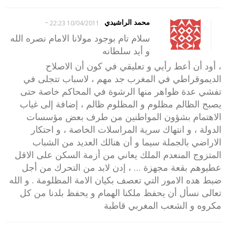
-
محمد الراشيدي
10/04/2011 22:23
سلام تام بوجود مولانا الامام نصره الله
و أيد سلطانه
، أود أن أعط رأيي و تعليقي في كون أن الاصلاح
الديموقراطي في المغرب جد مهم ، لاسباب تتجلى في
تفشي عدة ظواهر منها الرشوة في المحاكم خاصة حتى
يصبح الظالم مظلوم و المظلوم ظالم ، إضافة إلى غياب
الاهتمام بشؤون المواطنين من طرف بعض مؤسسات
الدولة ، و انتهاك سرية المراسلات الخاصة ، و احتكار
الاراضي بالجملة سيما و أن هنالك العديد من الشباب
المتزوج المنعدم الملك يعاني من أزمة السكن على الاقل
عطيوهم بقعة مجهزة … ، إدن لابد من التحرك من أجل
ضبط هده الامور التي تعصف بكيان الامة المظلومة . و الله
تعالى نسأل أن يحفظ ملكنا الهمام و يحفظ بلدنا من كل
مكروه و الشعب المغربي قاطبة