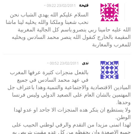
-
فتيحة
23/02/2011 09:22
السلام عليكم الله يهدي الشباب نحن
نحب شعبنا وملكنا والله يخليه لينا ماشا
الله عليه حامينا ربي ينصرو.باسم كل الجالية المغربية
المقيمة بالخارج كنقول الله ينصر محمد السادس ويخليه
للمغرب والمغاربة
-
ندى
23/02/2011 00:52
بالفعل منجزات كثيرة عرفها المغرب
في عهد محمد السادس في جميع
الميادين الاقتصادية والاجتماعية والتنمية.وهدا باعتراف جل
المهتمين بالشان العام على الصعيد الدولي وليس فرنسا
وحدها.
ولا يستطيع ان ينكر هده المنجزات الا جاحد او عدو لهدا
الوطن.
لهدا اتمنى مزيدا من التقدم والرقي لوطني الحبيب على
جميع الاصعدة وان يحفظه من كل عدو مقيت يتربص به