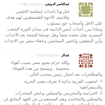
-
عبدالناصر الدوشى
13/10/2012 17:46
فكرتونا بأحداث إنتفاضة الاقصى
وللاسف الاخوة الفلسطينين لهم هدف
على الاقل وأصحاب حق مسلوب
وبماذا نبرر أحداث أمس الدامية فى ميدان الثورة الشعب
المصرى يقتل بعضة يعضأ وهل توصلنا للنتيجة بعد الاحداث
وأين المثقفين وباحثين السياسين وعقلاء مصر من الاحداث
-
عبدالر
13/10/2012 10:28
والله خرام تضيع مصر بسبب أهواء
شخصية , ونستنج من هذه الغوغاء
والمظاهرات بعد اختيار رئيس منتخب التالي :-
1- اشعوب العربية بدائية لا تعرف معنى الحرية
والديمقراطية
2- الحرامية والمجرمين والممثلين وبايعي المخدرات
والممثلين والمخانيث وهم المستفيدين من العهد السابق لن
يرضوا بالعدالة وتقسيم الثروة بالعدل 4- المظاهرات ستزيد