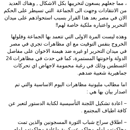
، مما جعلهم يسعون لتخريبها بكل الاشكال , وهناك العديد
من الانتقادات وجهت الى الجماعة التي تسيطر على الحكم
الان في مصر بعد هذا القرار بسبب استحواذهم على ميدان
التحرير واعتباره ملكية خاصة لهم!!
وهذه ليست المرة الاولى التي تتعمد بها الجماعة وفلولها
الخروج بنفس التوقيت مع اي مظاهرات تجري في مصر
في ميدان التحرير او غيره ضد هيمنة الاخوان على مفاصل
الدولة واخونتها المستمرة، كما في حدث في
مظاهرات 24
اغسطس
وذلك في رغبة محمومة لاجهاض اي تحركات
جماهيرية شعبية ضدهم.
اما مطالب مليونية مظاهرات اليوم الاساسية والتي تم
اصدار بيان بها هي :
– اعادة تشكيل اللجنة التأسيسية لكتابة الدستور لتعبر عن
كافة اطياف المجتمع .
– اطلاق سراح شباب الثورة المسجونين والذين تمت
محاكمتهم امام محاكم عسكرية واعادة محاكمتهم امام