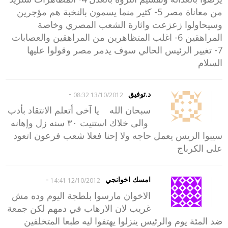
من معاناة مصر 5- كثير منما يسمون بالنخبة هم مؤجرين
وسيحاولوا زعزعت واثارة الشعب المصري وخاصة
المراهقين 6- اغلب المتظاهرين من المراهقين والعصابات
7- تغيير الرئيس الحالي سوف يدمر مصر وقولوا عليها
السلام
-
د.توفيق
13/10/2012 08:32
سبحان الله يا آخى أتعلم الانتقاد بأدب
والى خلاك استنيت ٣٠ سنه زل وإهانه
سيبوا الريس يعمل حاجه ولا إحنا فعلا شعب فرعون اتعود
على الكرباج
-
امسك اخوانجي
12/10/2012 14:41
الاخوان مارسوا بلطجة اليوم وده مش
غريب لان الارهاب في دمهم لكن جمعة
ضد المئة يوم والرئيس ينزلوا يهتفوا ليه طبعا المتخلفين