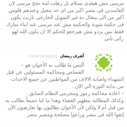
مرسى مش هيعدى بسلام بل زهلت لمة نجح مرسى لان
الفاسدين فى مصر اكبر من اى حد يتخيل وعندهم فلوس
اكبر من الى بيتقال دة غير التمويل الخارجى ياريت يكون
فى حكمة شوية والحكمة مش عند مرسى عند ابناء مبارك
فقط بس بردو مش هيرجعو للحكم الا ان يكون الله لهو
رائى تانى
-
أشرف رمضان
15/10/2012 10:06
أليس ما طالب به الأخوان هو –
القصاص ومحاكمة المسئولين عن قتل
الشهداء واصابة الالاف من المواطنين عن جميع الاحداث
من بداية الثورة الى الان .
– اعادة محاكمة رموز ومجرمي النظام السابق .
وكذلك المطالبة بتطهير القضاء وهذا ما كنا جميعاً نطالب به
من قبل أم لا ولكن لأن الأخوان يطالبون بها تعارضون الآن
إتقوا الله فى مصر وراعوا مصلحة ومصير مصر .