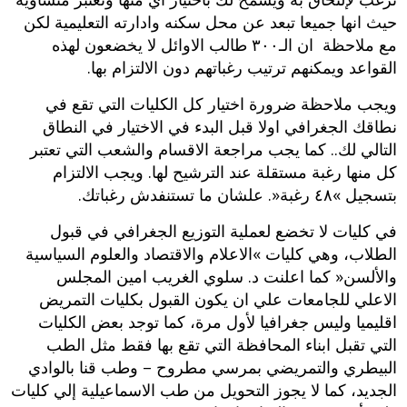
حيث انها جميعا تبعد عن محل سكنه وادارته التعليمية لكن
مع ملاحظة ان الـ‮٠٠٣ ‬طالب الاوائل لا يخضعون لهذه
القواعد ويمكنهم ترتيب رغباتهم دون الالتزام بها‮.‬
ويجب ملاحظة ضرورة اختيار كل الكليات التي تقع في
نطاقك الجغرافي اولا قبل البدء في الاختيار في النطاق
التالي لك‮.. ‬كما يجب مراجعة الاقسام والشعب التي تعتبر
كل منها رغبة مستقلة عند الترشيح لها‮. ‬ويجب الالتزام
بتسجيل‮ »٨٤ ‬رغبة‮«. علشان ما تستنفدش رغباتك.
‬في كليات لا تخضع لعملية التوزيع الجغرافي في قبول
الطلاب،‮ ‬وهي كليات‮ »‬الاعلام والاقتصاد والعلوم السياسية
والألسن‮« ‬كما اعلنت د‮. ‬سلوي الغريب امين المجلس
الاعلي للجامعات علي ان يكون القبول بكليات التمريض
اقليميا وليس جغرافيا لأول مرة،‮ ‬كما توجد بعض الكليات
التي تقبل ابناء المحافظة التي تقع بها فقط مثل الطب
البيطري والتمريضي بمرسي مطروح‮ – ‬وطب قنا بالوادي
الجديد،‮ ‬كما لا يجوز التحويل من طب الاسماعيلية إلي كليات