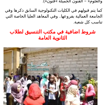
والعلوم‮« – ‬الفنون الجميلة‮ »‬فنون‮«).‬
كما يتم قبولهم في الكليات التكنولوجية السابق ذكرها وفي
الجامعة العمالية بفروعها‮.. ‬وفي المعاهد العليا الخاصة التي
تناسب كل شعبة‮.‬
شروط اضافية
في مكتب التنسيق لطلاب
الثانوية العامة