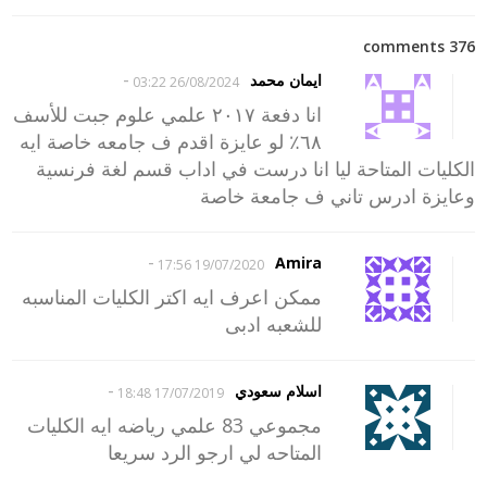
376 comments
-
ايمان محمد
26/08/2024 03:22
انا دفعة ٢٠١٧ علمي علوم جبت للأسف
٦٨٪؜ لو عايزة اقدم ف جامعه خاصة ايه
الكليات المتاحة ليا انا درست في اداب قسم لغة فرنسية
وعايزة ادرس تاني ف جامعة خاصة
-
Amira
19/07/2020 17:56
ممكن اعرف ايه اكتر الكليات المناسبه
للشعبه ادبى
-
اسلام سعودي
17/07/2019 18:48
مجموعي 83 علمي رياضه ايه الكليات
المتاحه لي ارجو الرد سريعا