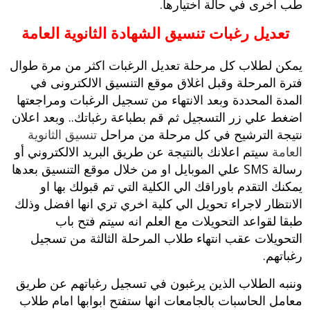
طب أخرى في حالة اختيارها‮.‬
تعديل رغبات تنسيق الشهادة الثانوية العامة
يمكن لطلاب كل مرحلة تعديل‮ ‬الرغبات اكثر من مرة طوال
فترة المرحلة وقبل اغلاق موقع التنسيق الالكترونى في
المدة المحددة وبعد الانتهاء من تسجيل الرغبات ومراجعتها
اضغط علي زر التسجيل ثم قم بطباعة رغباتك‮.. ‬وبعد اعلان
نتيجة الترشيح في كل مرحلة من مراحل
تنسيق الثانوية
العامة
سيتم اعلانك بالنتيجة عن طريق البريد الالكتروني أو
رسالة‮ ‬SMS‮ ‬علي الموبايل او من خلال موقع التنسيق بعدها
يمكنك التقدم باوراقك الي الكلية التي تم قبولك بها او
الانتظار لاجراء تحويل الي كلية اخري تري انها افضل وذلك
طبقا لقواعد التحويلات مع العلم انه سيتم فتح باب
التحويلات عقب انتهاء طلاب المرحلة الثالثة من تسجيل
رغباتهم‮.
‬وننبه الطلاب الذين يرغبون في‮ ‬تسجيل رغباتهم عن طريق
معامل الحاسبات بالجامعات انها ستفتح ابوابها امام طلاب