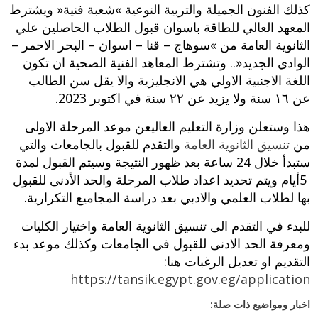
كذلك الفنون الجميلة والتربية النوعية‮ »‬شعبة فنية‮« ‬ويشترط
المعهد العالي للطاقة باسوان قبول الطلاب الحاصلين علي
الثانوية العامة من‮ »‬سوهاج‮ – ‬قنا‮ – ‬اسوان‮ – ‬البحر الاحمر‮ –
‬الوادي الجديد‮«.. ‬وتشترط المعاهد الفنية الصحية ان تكون
اللغة الاجنبية الاولي هي الانجليزية والا يقل سن الطالب
عن ‮٦١ ‬سنة ولا يزيد عن ‮٢٢ ‬سنة في اكتوبر 2023.‬
هذا وستعلن وزارة التعليم العاليعن موعد المرحلة الاولى
من
تنسيق الثانوية العامة
والتقدم للقبول بالجامعات والتي
‬5‮ ‬أيام ويتم تحديد اعداد طلاب المرحلة والحد الأدنى للقبول
بها لطلاب العلمي والادبي بعد دراسة المجاميع التكرارية.
للبدء في التقدم الى تنسيق الثانوية العامة واختيار الكليات
ومعرفة الحد الادنى للقبول في الجامعات وكذلك موعد بدء
التقديم او تعديل الرغبات هنا:
https://tansik.egypt.gov.eg/application
اخبار ومواضيع ذات صلة: