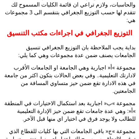
والحاسبات، ولازم تراعي ان قائمة الكليات المسموح لك
تتقدم لها حسب التوزيع الجغرافي بتنقسم الى 3 مجموعات
هي:
التوزيع الجغرافي في اجراءات مكتب التنسيق
بداية يجب الملاحظة بان التوزيع الجغرافي تنسيق
الجامعات يصنف ضمن عدة مجموعات وهي كما يلي:
مجموعة‮ »‬أ‮« ‬اجبارية وهي الجامعة‮ ‬او الجامعات الأقرب
لادارتك التعليمية‮.. ‬وفي بعض الحالات بتكون اكثر من جامعة
في هذه الادارة تقع ضمن حيز متساوي المسافة من
الجامعتين‮.‬
مجموعة‮ »‬ب‮« ‬اجبارية بعد استكمال الاختيارات في المنطقة‮
»‬أ‮«: ‬وهي عدة جامعات تقع ضمن حيز الإدارة التعليمية
للطالب ولا يوجد فرق في اختيار اي منها قبل الآخر‮.‬
مجموعة‮ »‬ج‮« ‬باقي الجامعات التي بها كليات للقطاع الذي
ترغب لإلتحاق به ويسمح لك باختيار اي منها وتعتبر متساوية