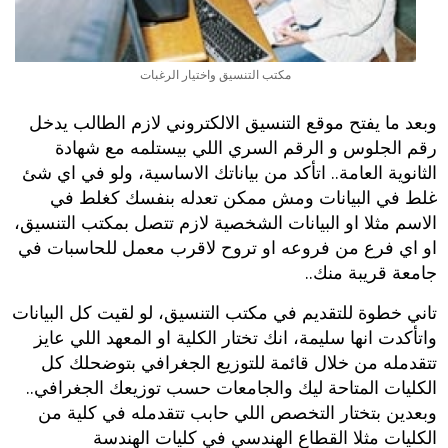
مكتب التنسيق واختيار الرغبات
وبعد ما يفتح موقع التنسيق الالكتروني لازم الطالب يدخل
رقم الجلوس و الرقم السري اللي بيستلمه مع شهادة
الثانوية العامة.. اتأكد من بياناتك الاساسية، ولو في اي شئ
غلط في البيانات ومش ممكن تعدله بنفسك كغلط في
الاسم مثلا او البيانات الشخصية لازم تتصل بمكتب التنسيق،
او اي فرع من فروعه او تروح لاقرب معمل للحاسبات في
جامعة قريبة منك..
تاني خطوة للتقديم في مكتب التنسيق، لو لقيت كل البيانات
واتأكدت انها سليمة، انك تختار الكلية او المعهد اللي عايز
تتقدمله من خلال قائمة للتوزيع الجغرافي بتوضحلك كل
الكليات المتاحة ليك والجامعات حسب توزيعك الجغرافي..
وبعدين بتختار التخصص اللي حابب تتقدمله في كلية من
الكليات مثلا القطاع الهندسي في كليات الهندسة