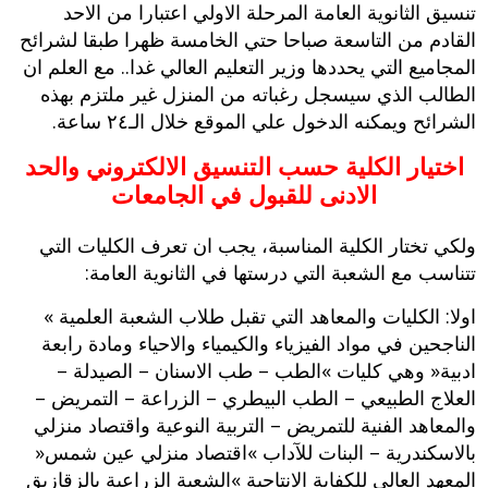
تنسيق الثانوية العامة المرحلة الاولي اعتبارا من الاحد
القادم من التاسعة صباحا حتي الخامسة ظهرا طبقا لشرائح
المجاميع التي يحددها وزير التعليم العالي ‬غدا‮.. ‬مع العلم ان
الطالب الذي سيسجل رغباته من المنزل‮ ‬غير ملتزم بهذه
الشرائح ويمكنه الدخول علي الموقع خلال الـ‮٤٢ ‬ساعة‮.
اختيار الكلية حسب التنسيق الالكتروني والحد
الادنى للقبول في الجامعات
ولكي تختار الكلية المناسبة،‬ يجب ان تعرف الكليات التي
تتناسب مع الشعبة التي درستها في الثانوية العامة‮:
اولا‮:‬‮ ‬الكليات والمعاهد التي تقبل طلاب الشعبة العلمية‮ »
‬الناجحين في مواد الفيزياء والكيمياء والاحياء ومادة رابعة
ادبية‮« ‬وهي كليات‮ »‬الطب‮ – ‬طب الاسنان‮ – ‬الصيدلة‮ –
‬العلاج الطبيعي‮ – ‬الطب البيطري‮ – ‬الزراعة‮ – ‬التمريض‮ –
‬والمعاهد الفنية للتمريض‮ – ‬التربية النوعية واقتصاد منزلي
بالاسكندرية‮ – ‬البنات للآداب‮ »‬اقتصاد منزلي عين شمس‮«
‬المعهد العالي للكفاية الانتاجية‮ »‬الشعبة الزراعية بالزقازيق‮