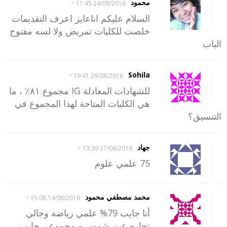
-
محمود
24/09/2016 11:45
السلام عليكم اناعايز اعرف التقديمات
خلصت للكليات تمريض ولا لسه مفتوح
الباب
-
Sohila
29/08/2016 19:41
للشهادات المعادلة IG مجموع ٨١٪‏ ، ما
هي الكليات المتاحة لهذا المجموع في
التنسيق؟
-
جهاد
27/08/2016 13:39
75 علمي علوم
-
محمد مصطفي محمود
14/08/2016 15:08
أنا جايب 79% علمي رياضه وجالي
تجاره عين شمس و مجموعي جايب