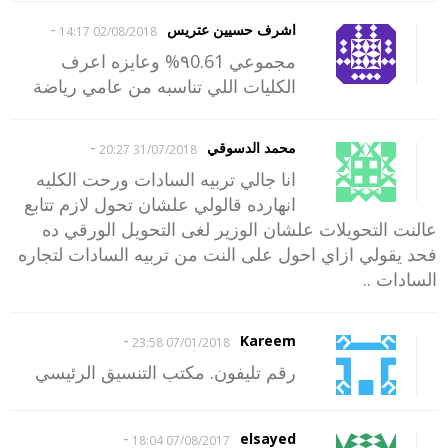
-
اشرف حسيين عتريس
02/08/2018 14:17
مجموعي ٩0.61% وعايزه اعرف
الكليات اللي تناسبه من عامي رياضة
-
محمد الدسوقي
31/07/2018 20:27
انا جالي تربيه السادات ورحت الكليه
انهارده قالولي علشان تحول لازم تتابع
عالنت التحويلات علشان الوزير لغى التحويل الورقي ده
فحد يقولي ازاي احول على النت من تربيه السادات لتجاره
السادات ..
-
Kareem
07/01/2018 23:58
رقم تليفون. مكتب التنسيق الرئيسي
-
elsayed
07/08/2017 18:04