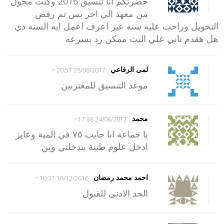
خضرتكم انا تنسيق 2016 وكنت محول
من معهد الي اخر بس تم رفض
التحويل وراحت عليه سنه عيز اعرف اعمل ايه السنه دي
هل هقدم تاني علي النت ممكن رد بسرعه
-
لمى الرفاعي
28/06/2017 20:57
موعد التنسيق للمغتربين
-
محمد
24/06/2017 17:38
يا جماعة انا جايب ٧٥ في المية وعايز
ادخل علوم طبية بتدخلني وين
-
احمد محمد رمضان
16/12/2016 10:37
الحد الادنى للقبول