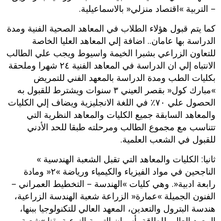
– ‬التربية‮ »‬اقتصاد منزلي‮« ‬بالاسماعيلية‮.
‬كما يتم قبول هؤلاء الطلاب في المعاهد الصحية الفنية ومدة
الدراسة بها عامان‮.. ‬اضافة إلي المعاهد العليا الخاصة
للتعاون الزراعي بشبرا الخيمة واسيوط ويجب علي الطالب
الانتباه إلي ان الدراسة في المعاهد الفنية ‮٤٢ ‬شهرا وملحقة
بكليات الطب ومدة الدراسة بالمعهد الفني للتمريض‮
»‬مبارك كول‮« ‬بقصر العيني ‮٣ ‬سنوات ويشترط للقبول به
الحصول علي ‮٠٧‬٪‮ ‬في اللغة الانجليزية ويضاف إلي الكليات
والمعاهد السابقة جميع الكليات والمعاهد النظرية التي
تتناسب مع مجموع الطالب ومرحلته طبقا للحد الأدني
للقبول في الشعب العلمية‮.
‬ثانيا‮:‬‮ ‬الكليات والمعاهد التي تقبل الشعبة الهندسية‮ »
‬الناجحين في مواد الفيزياء والكيمياء ورياضة‮ »٢« ‬ومادة
رابعة ادبية‮«. ‬وهي كليات‮ »‬الهندسة‮ – ‬التخطيط العمراني‮ –
‬الفنون الجميلة‮ »‬عمارة‮« ‬الزراعة شعبة الهندسة الزراعية،‮
‬هندسة البترول والتعدين،‮ ‬المعهد العالي للتكنولوجيا ببنها،‮
‬المعهد العالي للطاقة بأسوان التربية النوعية بقنا‮ »‬شعبة