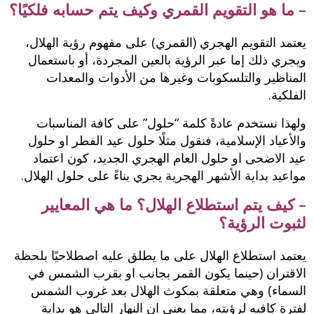
– ما هو التقويم القمري وكيف يتم حسابه فلكيًا؟
يعتمد التقويم الهجري (القمري) على مفهوم رؤية الهلال،
ويجري ذلك إما عبر الرؤية بالعين المجردة، أو باستعمال
المناظير والتلسكوبات وغيرها من الأدوات والمعدات
الفلكية.
ولهذا نستخدم عادةً كلمة “حلول” على كافة المناسبات
والأعياد الإسلامية، فنقول مثلًا حلول عيد الفطر او حلول
عيد الاضحى او حلول العام الهجري الجديد، كون اعتماد
مواعيد بداية الأشهر الهجرية يجري بناءً على حلول الهلال.
– كيف يتم استطلاع الهلال؟ ما هي المعايير
لثبوت الرؤية؟
يعتمد استطلاع الهلال على ما يطلق عليه اصطلاحيًا بلحظة
الاقتران (حينما يكون القمر بجانب او بقرب الشمس في
السماء) وهي متعلقة بمكوث الهلال بعد غروب الشمس
لفترة كافيه لرؤيته، مما يعني ان النهار التالي هو بداية