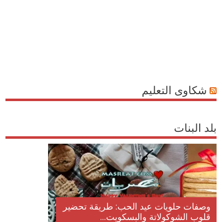
شكاوى التعليم
بلد البنات
وصفات حلويات عيد الحب: طريقة تحضير
قلوب الشوكولاتة والبسكويت...