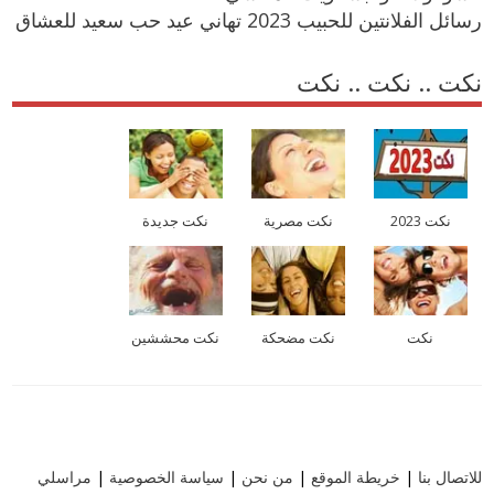
رسائل الفلانتين للحبيب 2023 تهاني عيد حب سعيد للعشاق
نكت .. نكت .. نكت
نكت 2023
نكت مصرية
نكت جديدة
نكت
نكت مضحكة
نكت محششين
للاتصال بنا
|
خريطة الموقع
|
من نحن
|
سياسة الخصوصية
|
مراسلي