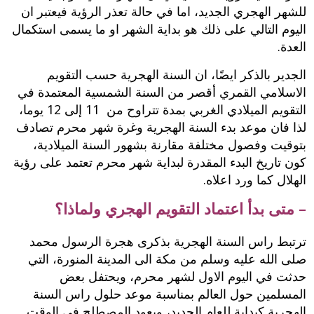
للشهر الهجري الجديد، اما في حالة تعذر الرؤية فيعتبر ان
اليوم التالي على ذلك هو بداية الشهر او ما يسمى استكمال
العدة.
الجدير بالذكر ايضًا، ان السنة الهجرية حسب التقويم
الاسلامي القمري أقصر من السنة الشمسية المعتمدة في
التقويم الميلادي الغربي بمدة تتراوح من 11 إلى 12 يوما،
لذا فان موعد بدء السنة الهجرية وغرة شهر محرم تصادف
بتوقيت وفصول مختلفة مقارنة بشهور السنة الميلادية،
كون تاريخ البدء المقدرة لبداية شهر محرم تعتمد على رؤية
الهلال كما ورد اعلاه.
– متى بدأ اعتماد التقويم الهجري ولماذا؟
ترتبط راس السنة الهجرية بذكرى هجرة الرسول محمد
صلى الله عليه وسلم من مكة الى المدينة المنورة، التي
حدثت في اليوم الاول لشهر محرم، ويحتفل بعض
المسلمين حول العالم بمناسبة موعد حلول راس السنة
الهجرية كبداية للعام الجديد، ويعود المصطلح في الوقت