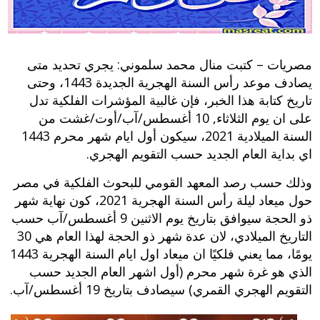
مصريات – كتبت منال محمد سلموني: يجري تحديد متى
يصادف موعد رأس السنة الهجرية الجديدة 1443، وحتى
تاريخ كتابة هذا الخبر، فإن غالبية المؤشرات الفلكية تدل
على ان يوم الثلاثاء, 10 أغسطس/آب/أوت/غشت من
السنة الميلادية 2021، سيكون أول ايام شهر محرم 1443
اي بداية العام الجديد حسب التقويم الهجري.
وذلك حسب رصد المعهد القومي للبحوث الفلكية في مصر
حول ميعاد ليلة رأس السنة الهجرية 2021، كون نهاية شهر
ذو الحجة سيوافق بتاريخ يوم الاثنين 9 أغسطس/آب حسب
التاريخ الميلادي، لان عدة شهر ذو الحجة لهذا العام هي 30
يومًا، مما يعني فلكيًا ان ميعاد اول ايام السنة الهجرية 1443
الذي هو غرة شهر محرم (أول اشهر العام الجديد حسب
التقويم الهجري القمري) سيصادف بتاريخ 19 أغسطس/آب.