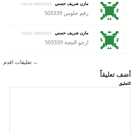
-
مازن شريف حسني
14/07/2015 04:34
رقم جلوس 503339
-
مازن شريف حسني
14/07/2015 04:33
ارجو النتجة 503339
← تعليقات اقدم
أضف تعليقاً
التعليق