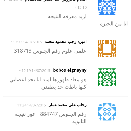
-
15:10
اريد معرفه النتيجه
انا من الجيزه
-
اميرة رجب محمود محمد
14/07/2015 13:32
علمى علوم رقم الجلوس 318713
-
bobos elgnayny
14/07/2015 12:19
هو معاد ظهورها امته انا بجد اعصابي
كلها باظت حد يطمني
-
رحاب علي محمد عمار
14/07/2015 11:24
رقم الجلوس 884747 عوز نتيجه
الثانويه