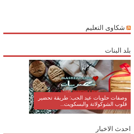
شكاوى التعليم
بلد البنات
فات أكلات عيد راس السنة الميلادية
وصفات حلويات ع
لميلاد المجيد الكريسما...
قلوب الشوكولاتة 
احدث الاخبار