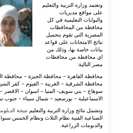
وتعتمد وزارة التربية والتعليم
على مواقع مديريات
اكلات عيد الاضحى 2023 وصفات طبخ
طريقة تحضير حلاوة المولد الن
ر بالصور...
وصفات بالفيديو والصور...
والبوابات التعليمية في كل
محافظة من المحافظات
المصرية التي تقوم بتحميل
نتائج الامتحانات على قواعد
بيانات خاصة بها، وذلك من
اي محافظة من محافظات
مصر التالية:
محافظة القاهرة – محافظة الجيزة – محافظة القل
محافظة الشرقية – الغربية – الفيوم – كفر الش
سوهاج – بني سويف- المنيا – اسوان – الاقصر – 
الاسماعيلية – بورسعيد – شمال سيناء – جنوب سين
وتشمل نتائج وزارة التربية والتعليم
نتيجة الدبلوما
الصناعية الفنية نظام الثلاث ونظام الخمس سنوات 
والدبومات الزراعية.