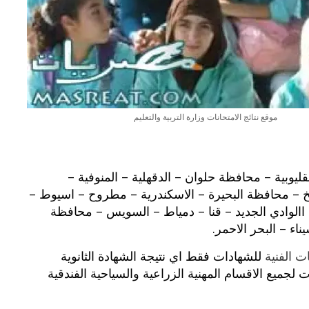
بوي مع
وصفات أكلات عيد راس السنة الميلادية
والميلاد المجيد الكريسما...
موقع نتائج الامتحانات وزارة التربية والتعليم
يوبية – محافظة حلوان – الدقهلية – المنوفية –
يخ – محافظة البحيرة – الاسكندرية – مطروح – اسيوط –
االوادي الجديد – قنا – دمياط – السويس – محافظة
اء – البحر الاحمر.
ت الفنية
للشهادات فقط اي نتيجة الشهادة الثانوية
لجميع الاقسام المهنية الزراعية والسياحية الفندقية