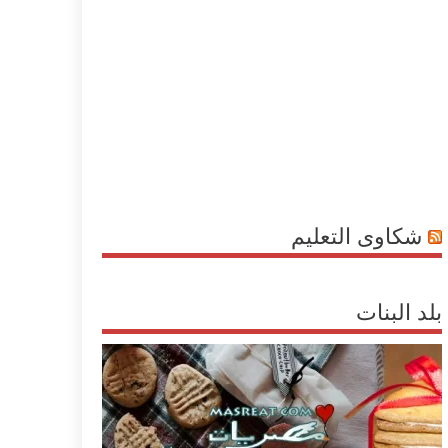
شكاوى التعليم
بلد البنات