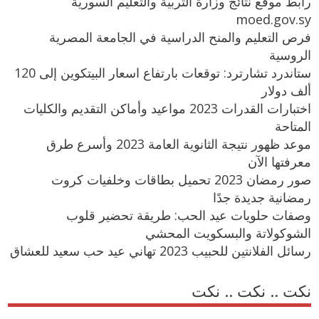
رابط موقع نتائج وزارة التربية والتعليم السورية
moed.gov.sy
فرص التعليم والمنح الدراسية في الجامعة المصرية
الروسية
ستاندرد تشارترد: توقعات بارتفاع اسعار البيتكوين إلى 120
ألف دولار
اختبارات القدرات 2023 مواعيد وأماكن التقديم والكليات
المتاحة
موعد ظهور نتيجة الثانوية العامة 2023 وأسرع طرق
معرفتها الآن
صور رمضان 2023 تحميل بطاقات وخلفيات كروت
رمضانية جديدة جدًا
وصفات حلويات عيد الحب: طريقة تحضير قلوب
الشوكولاتة والبسكويت المحشي
رسائل الفلانتين للحبيب 2023 تهاني عيد حب سعيد للعشاق
نكت .. نكت .. نكت