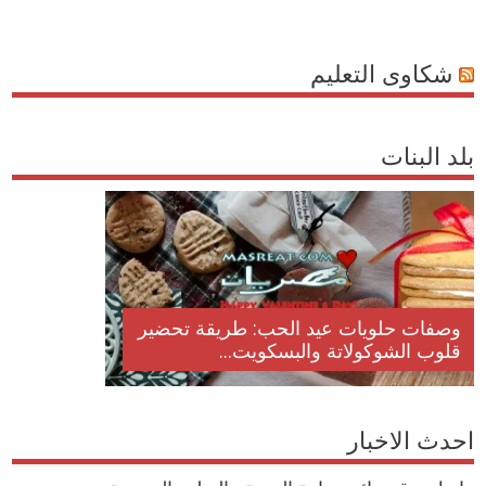
شكاوى التعليم
بلد البنات
وصفات حلويات عيد الحب: طريقة تحضير
قلوب الشوكولاتة والبسكويت...
احدث الاخبار