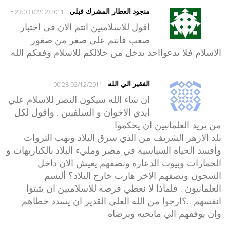
-
منجود العطار المشرك فبلي
02/12/2011 23:03
اقول للاسلاميين انتم الان فى اختبار
صعب فانتم على صغر من صغور
الاسلام فلا تدعوااحد يدخل من خلالكم للاسلام وففكم الله
-
الفقير الي الله
02/12/2011 00:28
ان شاء الله سيكون النصر للاسلام علي
ايدي الاخوان و السلفيين . واقول لكل
من يريد العلمانيين ان يحكموا
بلد الازهر الشريف من الذي سرق البلاد ونهب الثروات
وأفسد الحياه السياسيه في مصر ومليء البلاد بالكباريهات و
الخمارات وبيوت الدعاره ونصفهم يعيش الان داخل
السجون ونصفهم الاخر هارب خارج البلاد؟ أليسم
العلمانيون . فلماذا لا نعطي فرصه للاسلاميين ان يثبتوا
انفسهم ..؟ارجوا من الله العلي القدير ان يسدد خطاهم
وان يوفقهم الي مايحبه ويرضاه