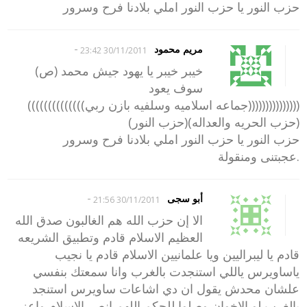
حزب النور يا حزب النور املي بلادنا فرح وسرور
-
مريم محمود
30/11/2011 23:42
خيبر خيبر يا يهود جيش محمد (ص)
سوف يعود
(((((((((((((((جماعه اسلاميه وسلفيه بازن ربي))))))))))))))
(حزب الحريه والعداله)(حزب النور)
حزب النور يا حزب النور املي بلادنا فرح وسرور
.عجبتنى ومنقولة
-
أبو سجى
30/11/2011 21:56
الا إن حزب الله هم الغالبون صدق الله
العظيم الاسلام قادم وتطبيق الشريعه
قادم يا ليبراليين ويا علمانيين الاسلام قادم يا نجيب
ياساويرس ياللي استنجدت بالغرب وانا سمعتك بنفسي
علشان محدش يقول ان دي اشاعات ساويرس استنجد
بالغرب لو الاخوان وصلوا للحكم اللهم انصر الاسلام واعز