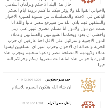
حال هذا البلد الا حكم وبرلمان اسلامي
يااخواني اتقوااللة ولا يؤثر فيكم ما كنتم ترونة ايام الحكم
البائس في الافلام والمسلسلات من تشوية لصورة الاخوان
والسلفين فهم باذن اللة من سيرفع مصر عاليا واللة انا
لست من دول ولادول انا مسلم مصري غيور على دينى
واخشي ان يعود ويحكمنا الشيوعيين والعلمانيين وعملاء
الدول الاجنبية واسرائيل علي الاقل احنا عارفين ان حزب
الحرية والعدالة اي الاخوان وحزب النور اي السلفيين ليسوا
عملاء ولايهمهم الامصلحة مصر ودعونا ننتخبهم ونجرب هذة
الدورة يااخواني هذة امانة انت تنصروا دينكم وجزاكم اللة
خيرا
-
احمدميدو-مطوبس
30/11/2011 19:42
ان شاء الله هتكون النصره للاسلام
-
يااهل مصرالكرام
30/11/2011 19:40