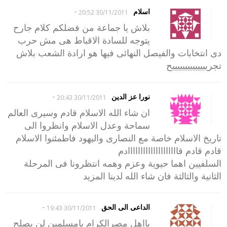
-
اسلام
30/11/2011 20:52
بلاش يا جماعة من فضلكم كلام جارح
يتوجه للسادة الاقباط هى مش حرب
دى انتخابات والفيصل النهائى فيها هو ارادة الشعب بلاش
تجرييييييييييييييح
-
نورا عز الدين
30/11/2011 20:43
ان شاء الله الاسلام قادم وسيرى العالم
سماحة وعدل الاسلام وانظروا الى
تاريخ الاسلام خاصة مع النصارى واليهود فاطمئنوا الاسلام
قادم قادم قاااااااااااااااااااادم
السلفيين اهما حيوية وعزم وهمه انتظرونا فى المرحلة
الثانية والثالثة فان شاء الله لدينا المزيد
-
الداعى الى الحق
30/11/2011 19:43
يااهل مصرالكرام يامسلمين لن يصلح