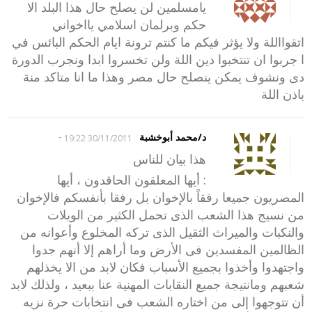
يامسلمين لن يصلح حال هذا البلد الا
حكم وبرلمان اسلامي يااخواني
اتقوااللة ولا يؤثر فيكم ما كنتم ترونة ايام الحكم البائس في
ا جربوا ان تنتخبوا دين اللة ولن تخسروا ابدا ونجرب الدورة
دى ونشوف يمكن ينصلح حال مصر وهذا ما انا متاكد منة
باذن اللة
-
د/محمد أبوخشبة
30/11/2011 19:22
هذا بيان للناس
: أيها المعلقون الحاقدون ، أيها
المصريون جميعا رفقاً بالإخوان بل رفقا بأنفسكم فالإخوان
من نسيج هذا الشعب الذى تحمل الكثير من الويلات
والنكبات والميراث الثقيل الذى تركه المخلوع وأعوانه من
الظالمين المفسدين فى الأرض وما أراهم إلا أنهم جدوا
واجتهدوا وأخذوا بجميع الأسباب فكان لابد من الا يخذلهم
شعبهم ومانتيجة جميع النقابات المهنية عنا ببعيد ، ولذلك لابد
أن تتوجهوا إلى من اختاره الشعب فى انتخابات حرة نزيه