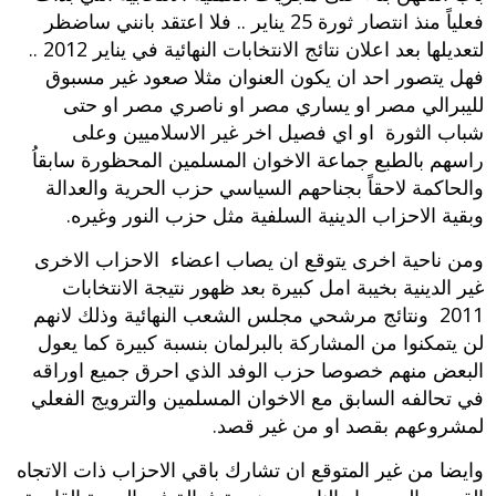
فعلياً منذ انتصار ثورة 25 يناير .. فلا اعتقد بانني ساضظر
لتعديلها بعد اعلان نتائج الانتخابات النهائية في يناير 2012 ..
فهل يتصور احد ان يكون العنوان مثلا صعود غير مسبوق
لليبرالي مصر او يساري مصر او ناصري مصر او حتى
شباب الثورة او اي فصيل اخر غير الاسلاميين وعلى
راسهم بالطبع جماعة الاخوان المسلمين المحظورة سابقاُ
والحاكمة لاحقاً بجناحهم السياسي حزب الحرية والعدالة
وبقية الاحزاب الدينية السلفية مثل حزب النور وغيره.
ومن ناحية اخرى يتوقع ان يصاب اعضاء الاحزاب الاخرى
غير الدينية بخيبة امل كبيرة بعد ظهور نتيجة الانتخابات
2011 ونتائج مرشحي مجلس الشعب النهائية وذلك لانهم
لن يتمكنوا من المشاركة بالبرلمان بنسبة كبيرة كما يعول
البعض منهم خصوصا حزب الوفد الذي احرق جميع اوراقه
في تحالفه السابق مع الاخوان المسلمين والترويج الفعلي
لمشروعهم بقصد او من غير قصد.
وايضا من غير المتوقع ان تشارك باقي الاحزاب ذات الاتجاه