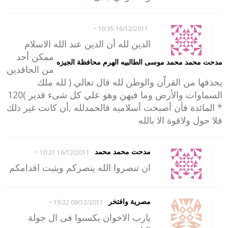
-
16/12/2011 10:35
الدين لله أن الدين عند الله الاسلام
ممكن أحد
مدحت محمد محمد موسى الطالبيه الهرم محافظة الجيزه
من الحاقدين
يحذفها من القراّن والوطن لله قال تعالي ( لله ملك
السماوات والأرض وما فيهن وهو علي كل شىء قدير )120
* المائدة فأن أصبحت أسلاميه فالحمدلله ,أن كانت غير ذلك
فلا حول ولاقوة الا بالله
-
مدحت محمد محمد
16/12/2011 10:21
ان تنصروا الله ينصركم ويثبت اقدامكم
-
مصرية وافتخر
09/12/2011 19:32
يارب الاخوان يكسبوا فى ال جولة