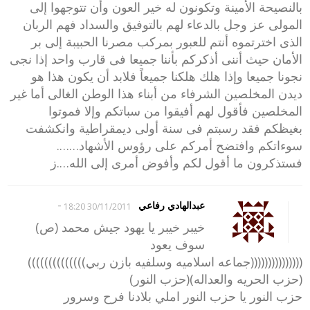
بالنصيحة الأمينة وتكونون له خير العون وأن تتوجهوا إلى
المولى عز وجل بالدعاء لهم بالتوفيق والسداد فهم الربان
الذى اخترتموه أنتم للعبور بمركب مصرنا الحبيبة إلى بر
الأمان حيث أننى أذكركم بأننا جميعا فى قارب واحد إذا نجى
نجونا جميعا وإذا هلك هلكنا جميعاً فلابد أن يكون هذا هو
ديدن المخلصين الشرفاء من أبناء هذا الوطن الغالى أما غير
المخلصين فأقول لهم أفيقوا من سباتكم وإلا فموتوا
بغيظكم فقد رسبتم فى سنة أولى ديمقراطية وانكشفت
سوءاتكم وافتضح أمركم على رؤوس الأشهاد…….
فستذكرون ما أقول لكم وأفوض أمرى إلى الله….ز
-
عبدالهادي رفاعي
30/11/2011 18:20
خيبر خيبر يا يهود جيش محمد (ص)
سوف يعود
(((((((((((((((جماعه اسلاميه وسلفيه بازن ربي))))))))))))))
(حزب الحريه والعداله)(حزب النور)
حزب النور يا حزب النور املي بلادنا فرح وسرور