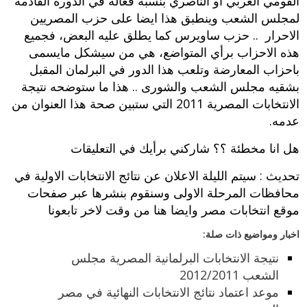
القومي العربي او الناصري بنسبة فعالة في الدورة القادمة
لمجلس الشعب وينطبق هذا ايضا على حزب المصريين
الاحرار .. حزب ساويرس كما يطلق عليه البعض، فجميع
هذه الاحزاب برأي المتواضع، هي من سيشكل مايسمى
باحزاب المعارضة وتلعب هذا الدور في البرلمان المقبل
بشقيه مجلس الشعب والشورى .. هذا ما ستوضحه نتيجة
الانتخابات المصرية 2011 التي ستبين صحة هذا العنوان من
عدمه.
هل انا مخطئة ؟؟ شاركني برأيك في التعليقات
تحديث : سيتم الليلة الاعلان عن نتائج الانتخابات الاولية في
محافظات المرحلة الاولى وسنقوم بنشرها عبر صفحات
موقع انتخابات مصر وايضا هنا من وقت لاخر تابعونا
اخبار ومواضيع ذات صلة:
نتيجة الانتخابات البرلمانية المصرية مجلس
الشعب 2012/2011
موعد اعتماد نتائج الانتخابات النهائية في مصر